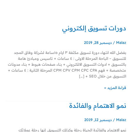
خطي
لى
لمحتوى
دورات تسويق إلكتروني
دورات
تسويق
إلكتروني
Malaz
/
ديسمبر 28, 2019
بفضل الله انتهاء دورة تسويق مكثفة ٣ ايام ١٥ساعة لشركة وفاق المجد
للتسويق – الباحة المرحلة الاولى : ٤ ساعات + تاسيس ومبادئ هامة
بالتسويق + ادوات التسويق الالكتروني + بناء صفحات هبوط + بناء مدونات
متخصصة + فهم CPM CPV CPM CPC CPA المرحلة الثانية : ٤ ساعات +
التسويق من خلال SEO + […]
قراءة المزيد »
نمو الاهتمام والفائدة
نمو
الاهتمام
والفائدة
Malaz
/
ديسمبر 12, 2019
نمو الاهتمام والفائدة الحياة رحلة وكذلك التسويق. إنها رحلة عملائك