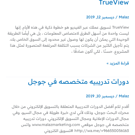
TrueView
TrueView
Malaz
/
ديسمبر 12, 2019
TrueView تسويق عملك عبر الفيديو هو خطوة ذكية في هذه الأيام. إنها
ليست واحدة من أسهل الطرق لامتصاص المعلومات ، بل هي أيضًا الطريقة
الوحيدة التي يمكن أن يكون لها وصول غير محدود إلى السوق الخاص بك.
يتم تأجيل الكثير من الشركات بسبب التكلفة المرتفعة المتصورة لمثل هذا
المشروع. حسنًا ، لكي أكون صادقًا ،
قراءة المزيد »
دورات تدريبيه متخصصه في جوجل
دورات
تدريبيه
متخصصه
Malaz
/
ديسمبر 10, 2019
في
جوجل
أقدم لكم أفضل الدورات التدريبية المتعلقة بالتسويق الإلكتروني من خلال
محرك البحث جوجل، وذلك لأني لدي خبرة طويلة في مجال السيو، وفي
مجال الدورات الإعلانية ومجال التسويق الإلكتروني. دورات تدريبيه
متخصصه في جوجل موقعي www.malazmarketing.com واتس
http://wa.me/+966550056163 #تسويق الكتروني