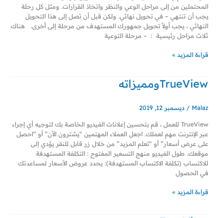
المحتملين من إلى مراحل الوعي والنظر واتخاذ القرارات. ومثل كل رحلة
يجب أن تنتهي – في تحويل نهائي. ولكن قبل أن تصل إلى هذا التحويل
النهائي ، يجب أولاً تحويل جمهورك المستهدف من مرحلة إلى أخرى. هناك
ثلاث مراحل رئيسية : – مرحلة التوعية
قراءة المزيد »
TrueViewومميزاته
TrueViewومميزاته
Malaz
/
ديسمبر 12, 2019
TrueView للعمل ، قم بتحسين إعلانات الفيديو الخاصة بك لتوجيه أي إجراء
عبر الإنترنت مهم لعملك. اجعل العملاء المهتمين “يشترون الآن” أو “احصل
على عرض أسعار” أو “تعلم المزيد” من خلال زر قابل للنقر يؤدي إلى
موقعك. طول الفيديو منهج التسعير المفتوح : التكلفة المستهدفة
للاكتساب (تكلفة الاكتساب المستهدفة): يحدد عروض الأسعار لمساعدتك
في الحصول
قراءة المزيد »