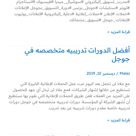
#مدرب_تسويق_إليكتروني #سوشيال_ميديا #فيسبوك #انستاجرام
#تويتر #سنابشات #جوجل_بزنس #دورة_التسويق_بجوجل #إعلانات
#حملات #إعلان #حملات_إعلانية #دعاية_إليكترونية #إعلانات_يوتيوب
#إعلانات_جوجل #تسويق_منتجاتك.
قراءة المزيد »
أفضل الدورات تدريبيه متخصصه في
أفضل
الدورات
جوجل
تدريبيه
متخصصه
في
Malaz
/
ديسمبر 10, 2019
جوجل
مع ملاذ لن تجمل بعد اليوم عبء عمل الحملات الإعلانية الكبيرة التي
تستطيع من خلالها إشهار الشركات، فمع ملاذ لن تبذل أي جهد للحصول
على المزيد من العملاء، فعن طريق الجملات الإعلانية التي نقوم بها نستطيع
أن نُشهر الشركة أو المؤسسة. دورات تدريبيه متخصصه في جوجل دورات
تدريبيه خاصه مقدم دورات تدريبيه عن بعد تدريب
قراءة المزيد »