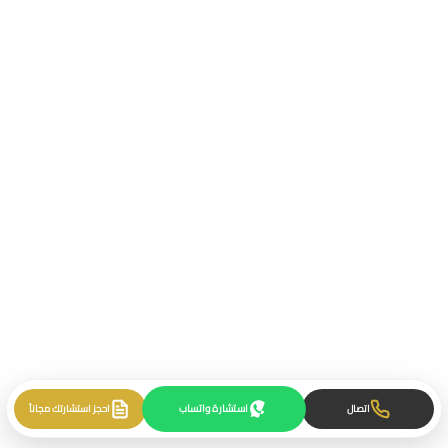
استشارة واتساب
اتصال
احجز استشارتك مجاناً