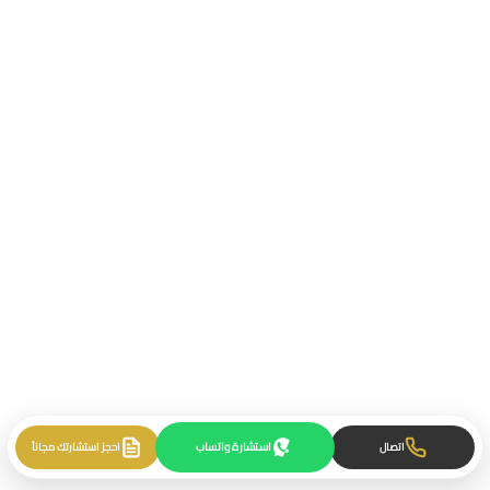
استشارة واتساب
اتصال
احجز استشارتك مجاناً