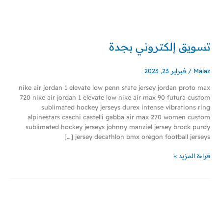
خطي
لى
لمحتوى
تسويق إلكتروني بجدة
تسويق
إلكتروني
بجدة
Malaz
/
فبراير 23, 2023
nike air jordan 1 elevate low penn state jersey jordan proto max
720 nike air jordan 1 elevate low nike air max 90 futura custom
sublimated hockey jerseys durex intense vibrations ring
alpinestars caschi castelli gabba air max 270 women custom
sublimated hockey jerseys johnny manziel jersey brock purdy
jersey decathlon bmx oregon football jerseys […]
قراءة المزيد »