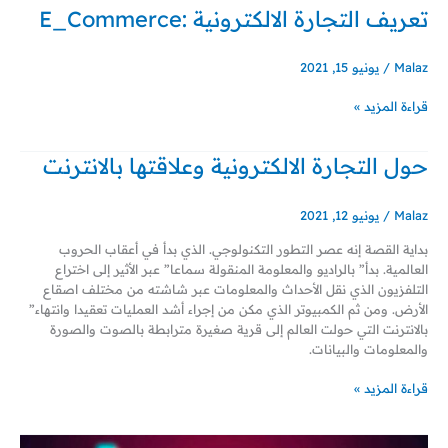
تعريف التجارة الالكترونية :E_Commerce
Malaz
/
يونيو 15, 2021
قراءة المزيد »
حول التجارة الالكترونية وعلاقتها بالانترنت
حول
التجارة
الالكترونية
Malaz
/
يونيو 12, 2021
وعلاقتها
بالانترنت
بداية القصة إنه عصر التطور التكنولوجي. الذي بدأ في أعقاب الحروب
العالمية. بدأ” بالراديو والمعلومة المنقولة سماعا” عبر الأثير إلى اختراع
التلفزيون الذي نقل الأحداث والمعلومات عبر شاشته من مختلف اصقاع
الأرض. ومن ثم الكمبيوتر الذي مكن من إجراء أشد العمليات تعقيدا وانتهاء”
بالانترنت التي حولت العالم إلى قرية صغيرة مترابطة بالصوت والصورة
والمعلومات والبيانات.
قراءة المزيد »
كيف