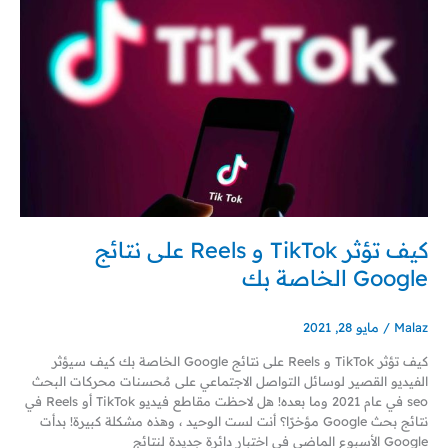
تؤثر
TikTok
و
Reels
على
نتائج
Google
الخاصة
بك
كيف تؤثر TikTok و Reels على نتائج
Google الخاصة بك
Malaz
/
مايو 28, 2021
كيف تؤثر TikTok و Reels على نتائج Google الخاصة بك كيف سيؤثر
الفيديو القصير لوسائل التواصل الاجتماعي على مُحسنات محركات البحث
seo في عام 2021 وما بعده! هل لاحظت مقاطع فيديو TikTok أو Reels في
نتائج بحث Google مؤخرًا؟ أنت لست الوحيد ، وهذه مشكلة كبيرة! بدأت
Google الأسبوع الماضي في اختبار دائرة جديدة لنتائج