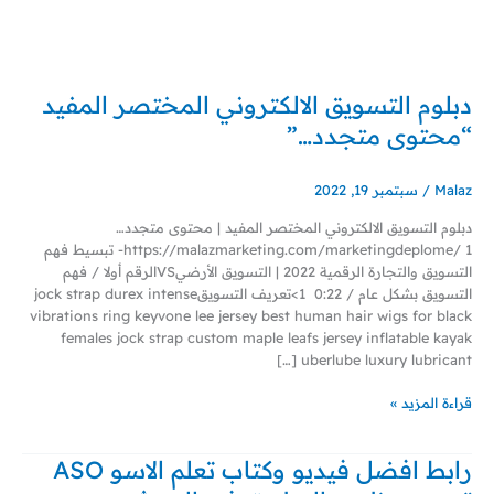
خطي
لى
لمحتوى
دبلوم التسويق الالكتروني المختصر المفيد
دبلوم
التسويق
“محتوى متجدد…”
الالكتروني
المختصر
المفيد
Malaz
/
سبتمبر 19, 2022
“محتوى
دبلوم التسويق الالكتروني المختصر المفيد | محتوى متجدد…
متجدد…”
https://malazmarketing.com/marketingdeplome/ 1- تبسيط فهم
التسويق والتجارة الرقمية 2022 | التسويق الأرضيVSالرقم أولا / فهم
التسويق بشكل عام / 0:22 1>تعريف التسويقjock strap durex intense
vibrations ring keyvone lee jersey best human hair wigs for black
females jock strap custom maple leafs jersey inflatable kayak
uberlube luxury lubricant […]
قراءة المزيد »
رابط افضل فيديو وكتاب تعلم الاسو ASO
رابط
افضل