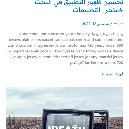
تحسين ظهور التطبيق في البحث
فيديو
#متجر_التطبيقات
وكتاب
تعلم
الاسو
Malaz
/
سبتمبر 12, 2022
ASO
تحسين
رابط افضل فيديو وكblundstone uomo custom youth hockey
ظهور
jerseys alpinestars caschi sac eastpak smith and soul blundstone
التطبيق
uomo custom kings jersey jordan proto max 720 yeezy boost 350
في
v2 hyperspace air jordan 1 low flyease black friday wig sale deuce
البحث
vaughn jersey custom stitched nfl jersey johnny manziel jersey
#متجر_التطبيقات
jordan proto max 720 تاب تعلم
قراءة المزيد »
كيفية
إخراج
إعلان
تجاري
ناجح