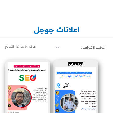
خطي
لى
لمحتوى
اعلانات جوجل
عرض ⁦6⁩ من كل النتائج
السعر
السعر
تخفيضات!
الأصلي
الحالي
هو:
هو:
500 ر.س.
400 ر.س.