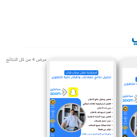
ي
عرض ⁦4⁩ من كل النتائج