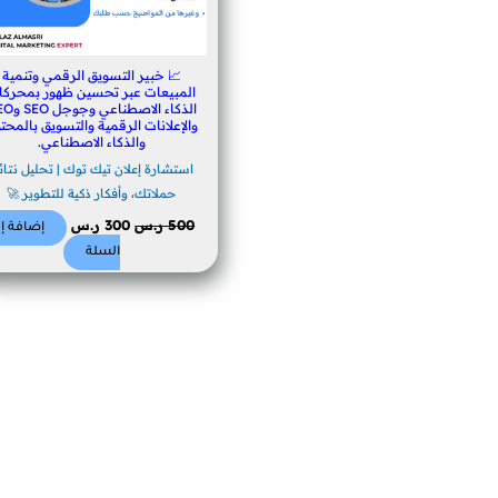
📈 خبير التسويق الرقمي وتنمية
المبيعات عبر تحسين ظهور بمحركا
الذكاء الاصطناعي
والإعلانات الرقمية والتسويق بالمحت
والذكاء الاصطناعي.
استشارة إعلان تيك توك | تحليل نتائ
حملاتك، وأفكار ذكية للتطوير 🚀
500
ر.س
300
ر.س
إضافة إل
السلة