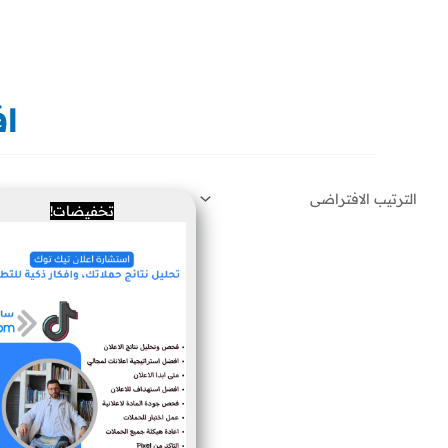
خطي
لى
لمحتوى
اف
السعر
السعر
تخفيضات!
الأصلي
الحالي
هو:
هو:
500 ر.س.
300 ر.س.