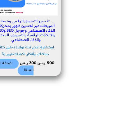
📈 خبير التسويق الرقمي وتنمية
المبيعات عبر تحسين ظهور بمحركا
الذكاء الاصطناعي
والإعلانات الرقمية والتسويق بالمحت
والذكاء الاصطناعي.
استشارة إعلان تيك توك | تحليل نتائ
حملاتك، وأفكار ذكية للتطوير 🚀
500
ر.س
300
ر.س
إضافة إل
السلة