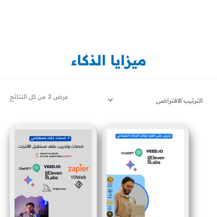
خطي
لى
لمحتوى
ميزايا الذكاء
عرض ⁦2⁩ من كل النتائج