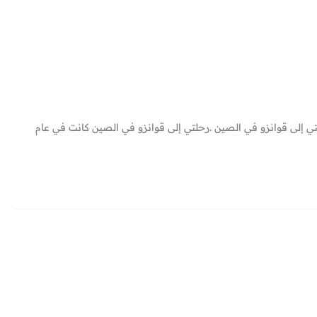
تمد (@malazmarketing) 5 قناعات تغيرت بحياتي عن الصين ! رحلتي إلى قوانزو في الصين .رحلتي إلى قوانزو في الصين كانت في عام