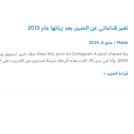
خطي
لى
لمحتوى
تغير قناعاتي عن الصين بعد زياتها عام 2015
تغير
قناعاتي
عن
Malaz
/
مايو 6, 2024
الصين
بعد
زياتها
2005، وأنا في سن 33. كانت هذه الرحلة نتيجة لسنتين من التدريب على الماجستير مع الدكتور خالد الخالد، حيث كنا […]
عام
قراءة المزيد »
2015