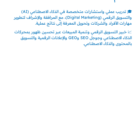
🎓 تدريب عملي واستشارات متخصصة في الذكاء الاصطناعي (AI)
والتسويق الرقمي (Digital Marketing)، مع المرافقة والإشراف لتطوير
مهارات الأفراد والشركات وتحويل المعرفة إلى نتائج عملية.
📈 خبير التسويق الرقمي وتنمية المبيعات عبر تحسين ظهور بمحركات
الذكاء الاصطناعي وجوجل SEO وGEO والإعلانات الرقمية والتسويق
بالمحتوى والذكاء الاصطناعي.
اتصل بنا
المملكة العربية السعودية
جدة – السعودية
حي السلامة – دوار رامي
00966550056163
تركيـــا (حاليا مقيم هنا)
تركيا – اسطنبول
حي ايس نيورت – مجمع FiTwore