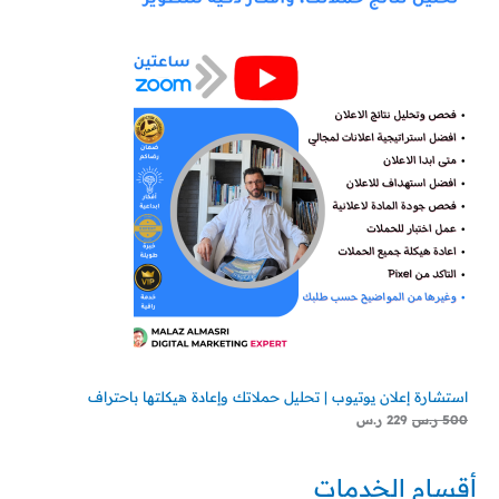
استشارة إعلان يوتيوب | تحليل حملاتك وإعادة هيكلتها باحتراف
500
ر.س
229
ر.س
أقسام الخدمات