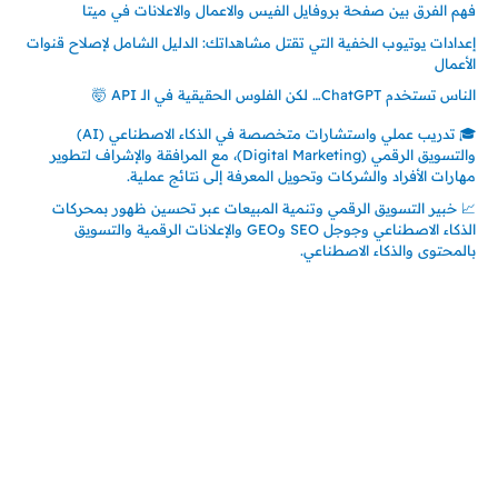
فهم الفرق بين صفحة بروفايل الفيس والاعمال والاعلانات في ميتا
إعدادات يوتيوب الخفية التي تقتل مشاهداتك: الدليل الشامل لإصلاح قنوات
الأعمال
الناس تستخدم ChatGPT… لكن الفلوس الحقيقية في الـ API 🤯
🎓 تدريب عملي واستشارات متخصصة في الذكاء الاصطناعي (AI)
والتسويق الرقمي (Digital Marketing)، مع المرافقة والإشراف لتطوير
مهارات الأفراد والشركات وتحويل المعرفة إلى نتائج عملية.
📈 خبير التسويق الرقمي وتنمية المبيعات عبر تحسين ظهور بمحركات
الذكاء الاصطناعي وجوجل SEO وGEO والإعلانات الرقمية والتسويق
بالمحتوى والذكاء الاصطناعي.
إتصل بي
المملكة العربية السعودية - جدة
حي السلامة – دوار رامي
00966550056163
تركيا – اسطنبول
حي ايس نيورت – مجمع FiTwore