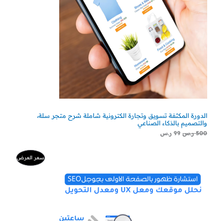
الدورة المكثفة تسويق وتجارة الكترونية شاملة شرح متجر سلة،
والتصميم بالذكاء الصناعي
500
ر.س
99
ر.س
السعر
السعر
منتج
سعر العرض
الأصلي
الحالي
هو:
هو:
مخفض
500 ر.س.
300 ر.س.