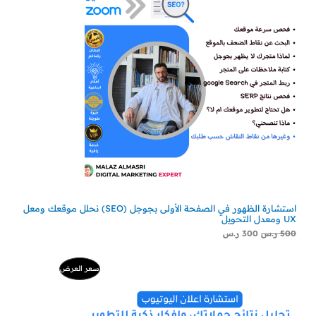
استشارة الظهور في الصفحة الأولى بجوجل (SEO) نحلل موقعك ومعل
UX ومعدل التحويل
500
ر.س
300
ر.س
السعر
السعر
منتج
سعر العرض
الأصلي
الحالي
هو:
هو:
مخفض
500 ر.س.
229 ر.س.