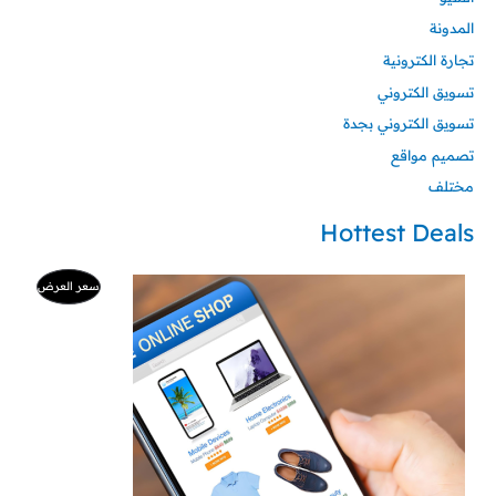
المدونة
تجارة الكترونية
تسويق الكتروني
تسويق الكتروني بجدة
تصميم مواقع
مختلف
Hottest Deals
السعر
السعر
منتج
سعر العرض
الأصلي
الحالي
هو:
هو:
مخفض
500 ر.س.
99 ر.س.