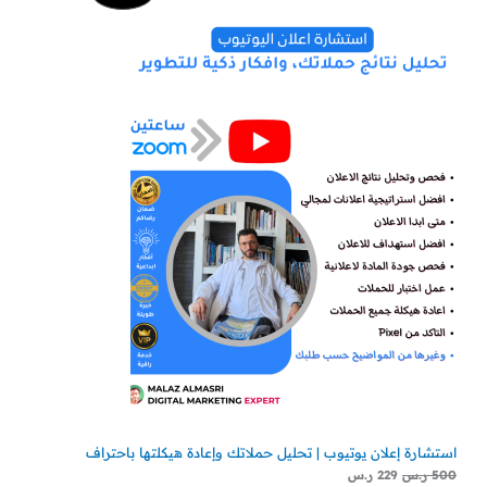
الأصلي
الحالي
هو:
هو:
مخفض
500 ر.س.
229 ر.س.
استشارة إعلان يوتيوب | تحليل حملاتك وإعادة هيكلتها باحتراف
500
ر.س
229
ر.س