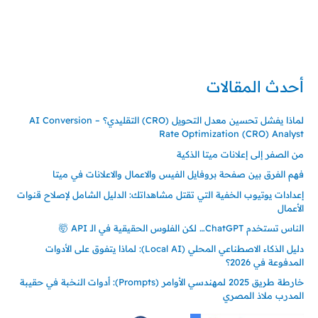
تركيا – اسطنبول
حي ايس نيورت – مجمع FiTwore
00905362121313
أحدث المقالات
لماذا يفشل تحسين معدل التحويل (CRO) التقليدي؟ – AI Conversion
Rate Optimization (CRO) Analyst
من الصفر إلى إعلانات ميتا الذكية
فهم الفرق بين صفحة بروفايل الفيس والاعمال والاعلانات في ميتا
إعدادات يوتيوب الخفية التي تقتل مشاهداتك: الدليل الشامل لإصلاح قنوات
الأعمال
الناس تستخدم ChatGPT… لكن الفلوس الحقيقية في الـ API 🤯
دليل الذكاء الاصطناعي المحلي (Local AI): لماذا يتفوق على الأدوات
المدفوعة في 2026؟
خارطة طريق 2025 لمهندسي الأوامر (Prompts): أدوات النخبة في حقيبة
المدرب ملاذ المصري