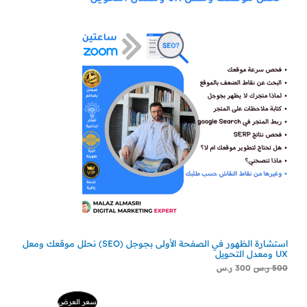
استشارة الظهور في الصفحة الأولى بجوجل (SEO) نحلل موقعك ومعل
UX ومعدل التحويل
500
ر.س
300
ر.س
السعر
السعر
منتج
سعر العرض