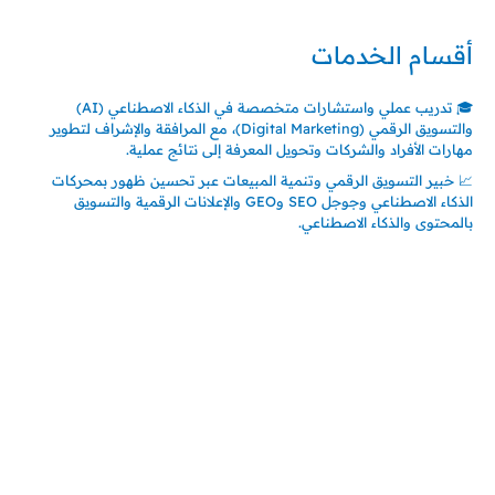
أقسام الخدمات
🎓 تدريب عملي واستشارات متخصصة في الذكاء الاصطناعي (AI)
والتسويق الرقمي (Digital Marketing)، مع المرافقة والإشراف لتطوير
مهارات الأفراد والشركات وتحويل المعرفة إلى نتائج عملية.
📈 خبير التسويق الرقمي وتنمية المبيعات عبر تحسين ظهور بمحركات
الذكاء الاصطناعي وجوجل SEO وGEO والإعلانات الرقمية والتسويق
بالمحتوى والذكاء الاصطناعي.
اتصل بنا
المملكة العربية السعودية
جدة – السعودية
حي السلامة – دوار رامي
00966550056163
تركيـــا (حاليا مقيم هنا)