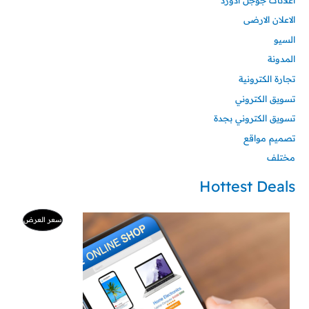
الاعلان الارضى
السيو
المدونة
تجارة الكترونية
تسويق الكتروني
تسويق الكتروني بجدة
تصميم مواقع
مختلف
Hottest Deals
السعر
السعر
منتج
سعر العرض
الأصلي
الحالي
هو:
هو:
مخفض
500 ر.س.
99 ر.س.