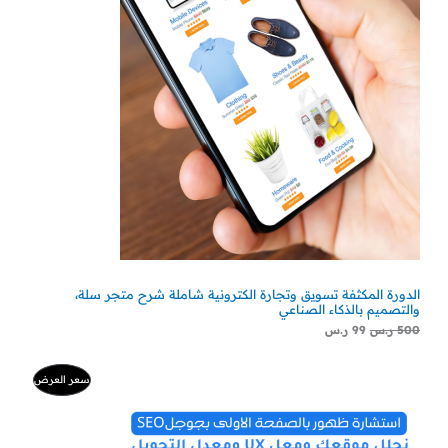
الدورة المكثفة تسويق وتجارة الكترونية شاملة شرح متجر سلة،
والتصميم بالذكاء الصناعي
500
ر.س
99
ر.س
السعر
السعر
منتج
سعر العرض
الأصلي
الحالي
هو:
هو:
مخفض
500 ر.س.
300 ر.س.