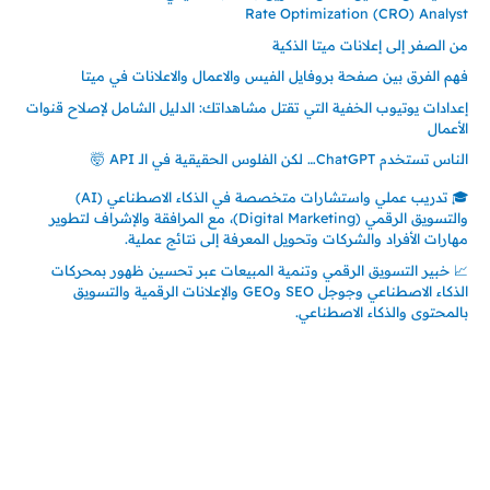
Rate Optimization (CRO) Analyst
من الصفر إلى إعلانات ميتا الذكية
فهم الفرق بين صفحة بروفايل الفيس والاعمال والاعلانات في ميتا
إعدادات يوتيوب الخفية التي تقتل مشاهداتك: الدليل الشامل لإصلاح قنوات
الأعمال
الناس تستخدم ChatGPT… لكن الفلوس الحقيقية في الـ API 🤯
🎓 تدريب عملي واستشارات متخصصة في الذكاء الاصطناعي (AI)
والتسويق الرقمي (Digital Marketing)، مع المرافقة والإشراف لتطوير
مهارات الأفراد والشركات وتحويل المعرفة إلى نتائج عملية.
📈 خبير التسويق الرقمي وتنمية المبيعات عبر تحسين ظهور بمحركات
الذكاء الاصطناعي وجوجل SEO وGEO والإعلانات الرقمية والتسويق
بالمحتوى والذكاء الاصطناعي.
إتصل بي
المملكة العربية السعودية - جدة
حي السلامة – دوار رامي
00966550056163