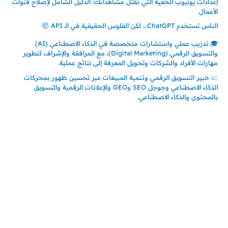
إعدادات يوتيوب الخفية التي تقتل مشاهداتك: الدليل الشامل لإصلاح قنوات
الأعمال
الناس تستخدم ChatGPT… لكن الفلوس الحقيقية في الـ API 🤯
🎓 تدريب عملي واستشارات متخصصة في الذكاء الاصطناعي (AI)
والتسويق الرقمي (Digital Marketing)، مع المرافقة والإشراف لتطوير
مهارات الأفراد والشركات وتحويل المعرفة إلى نتائج عملية.
📈 خبير التسويق الرقمي وتنمية المبيعات عبر تحسين ظهور بمحركات
الذكاء الاصطناعي وجوجل SEO وGEO والإعلانات الرقمية والتسويق
بالمحتوى والذكاء الاصطناعي.
إتصل بي
المملكة العربية السعودية - جدة
حي السلامة – دوار رامي
00966550056163
تركيا – اسطنبول
حي ايس نيورت – مجمع FiTwore
00905362121313