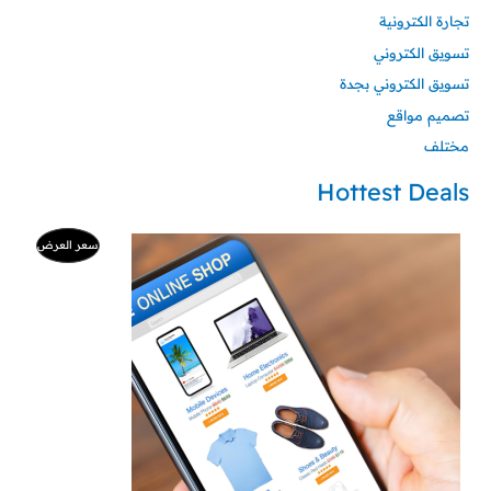
تجارة الكترونية
تسويق الكتروني
تسويق الكتروني بجدة
تصميم مواقع
مختلف
Hottest Deals
السعر
السعر
منتج
سعر العرض
الأصلي
الحالي
هو:
هو:
مخفض
500 ر.س.
99 ر.س.