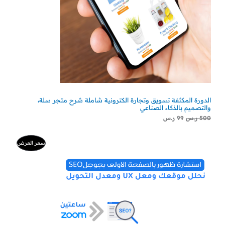
الدورة المكثفة تسويق وتجارة الكترونية شاملة شرح متجر سلة،
والتصميم بالذكاء الصناعي
500
ر.س
99
ر.س
السعر
السعر
منتج
سعر العرض
الأصلي
الحالي
هو:
هو:
مخفض
500 ر.س.
300 ر.س.