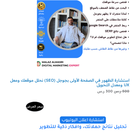
استشارة الظهور في الصفحة الأولى بجوجل (SEO) نحلل موقعك ومعل
UX ومعدل التحويل
500
ر.س
300
ر.س
السعر
السعر
منتج
سعر العرض
الأصلي
الحالي
هو:
هو:
مخفض
500 ر.س.
229 ر.س.