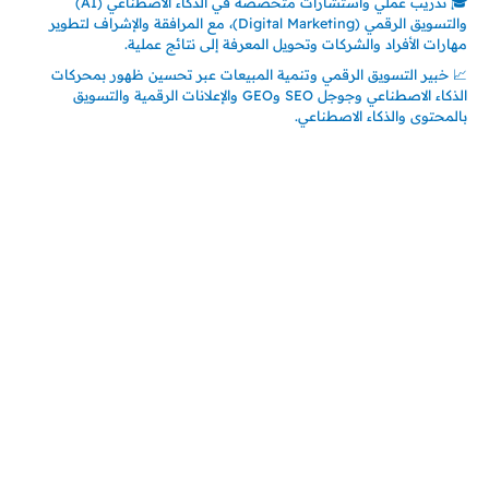
🎓 تدريب عملي واستشارات متخصصة في الذكاء الاصطناعي (AI)
والتسويق الرقمي (Digital Marketing)، مع المرافقة والإشراف لتطوير
مهارات الأفراد والشركات وتحويل المعرفة إلى نتائج عملية.
📈 خبير التسويق الرقمي وتنمية المبيعات عبر تحسين ظهور بمحركات
الذكاء الاصطناعي وجوجل SEO وGEO والإعلانات الرقمية والتسويق
بالمحتوى والذكاء الاصطناعي.
اتصل بنا
المملكة العربية السعودية
جدة – السعودية
حي السلامة – دوار رامي
00966550056163
تركيـــا (حاليا مقيم هنا)
تركيا – اسطنبول
حي ايس نيورت – مجمع FiTwore
00905362121313