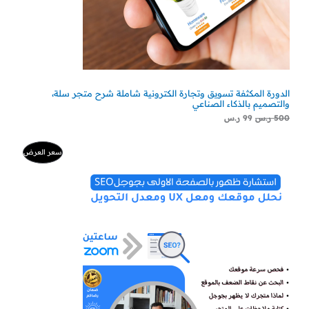
الدورة المكثفة تسويق وتجارة الكترونية شاملة شرح متجر سلة،
والتصميم بالذكاء الصناعي
500
ر.س
99
ر.س
السعر
السعر
منتج
سعر العرض
الأصلي
الحالي
هو:
هو:
مخفض
500 ر.س.
300 ر.س.