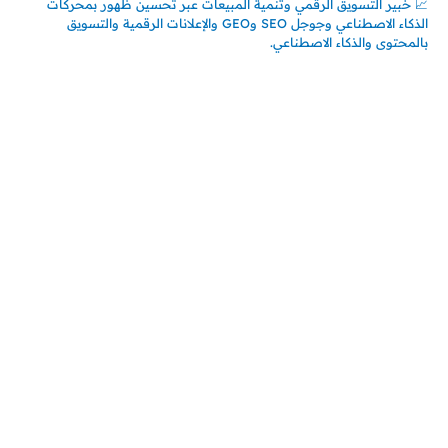
📈 خبير التسويق الرقمي وتنمية المبيعات عبر تحسين ظهور بمحركات
الذكاء الاصطناعي وجوجل SEO وGEO والإعلانات الرقمية والتسويق
بالمحتوى والذكاء الاصطناعي.
اتصل بنا
المملكة العربية السعودية
جدة – السعودية
حي السلامة – دوار رامي
00966550056163
تركيـــا (حاليا مقيم هنا)
تركيا – اسطنبول
حي ايس نيورت – مجمع FiTwore
00905362121313
أحدث المقالات