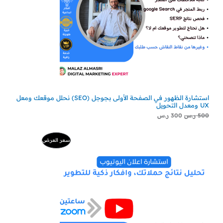
استشارة الظهور في الصفحة الأولى بجوجل (SEO) نحلل موقعك ومعل
UX ومعدل التحويل
500
ر.س
300
ر.س
السعر
السعر
منتج
سعر العرض
الأصلي
الحالي
هو:
هو:
مخفض
500 ر.س.
229 ر.س.