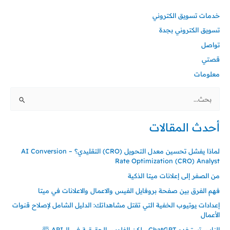
خدمات تسويق الكتروني
تسويق الكتروني بجدة
تواصل
قصتي
معلومات
البحث
عن:
أحدث المقالات
لماذا يفشل تحسين معدل التحويل (CRO) التقليدي؟ – AI Conversion
Rate Optimization (CRO) Analyst
من الصفر إلى إعلانات ميتا الذكية
فهم الفرق بين صفحة بروفايل الفيس والاعمال والاعلانات في ميتا
إعدادات يوتيوب الخفية التي تقتل مشاهداتك: الدليل الشامل لإصلاح قنوات
الأعمال
الناس تستخدم ChatGPT… لكن الفلوس الحقيقية في الـ API 🤯