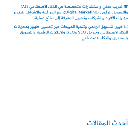
🎓 تدريب عملي واستشارات متخصصة في الذكاء الاصطناعي (AI)
والتسويق الرقمي (Digital Marketing)، مع المرافقة والإشراف لتطوير
مهارات الأفراد والشركات وتحويل المعرفة إلى نتائج عملية.
📈 خبير التسويق الرقمي وتنمية المبيعات عبر تحسين ظهور بمحركات
الذكاء الاصطناعي وجوجل SEO وGEO والإعلانات الرقمية والتسويق
بالمحتوى والذكاء الاصطناعي.
إتصل بي
المملكة العربية السعودية - جدة
حي السلامة – دوار رامي
00966550056163
تركيا – اسطنبول
حي ايس نيورت – مجمع FiTwore
00905362121313
أحدث المقالات