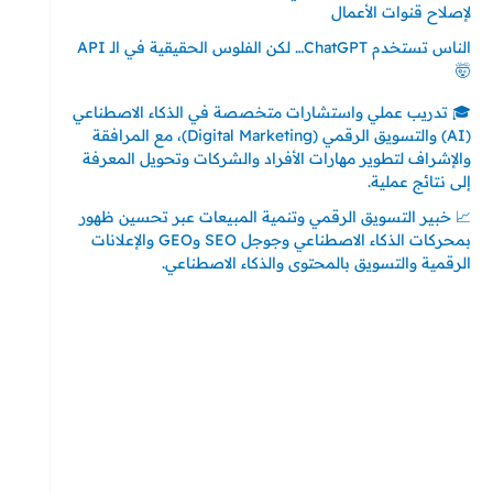
لإصلاح قنوات الأعمال
الناس تستخدم ChatGPT… لكن الفلوس الحقيقية في الـ API
🤯
🎓 تدريب عملي واستشارات متخصصة في الذكاء الاصطناعي
(AI) والتسويق الرقمي (Digital Marketing)، مع المرافقة
والإشراف لتطوير مهارات الأفراد والشركات وتحويل المعرفة
إلى نتائج عملية.
📈 خبير التسويق الرقمي وتنمية المبيعات عبر تحسين ظهور
بمحركات الذكاء الاصطناعي وجوجل SEO وGEO والإعلانات
الرقمية والتسويق بالمحتوى والذكاء الاصطناعي.
إتصل بي
المملكة العربية السعودية - جدة
حي السلامة – دوار رامي
00966550056163
تركيا – اسطنبول