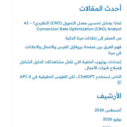
ل
أحدث المقالات
ب
ح
لماذا يفشل تحسين معدل التحويل (CRO) التقليدي؟ – AI
ث
Conversion Rate Optimization (CRO) Analyst
ع
من الصفر إلى إعلانات ميتا الذكية
ن
فهم الفرق بين صفحة بروفايل الفيس والاعمال والاعلانات
:
في ميتا
إعدادات يوتيوب الخفية التي تقتل مشاهداتك: الدليل الشامل
لإصلاح قنوات الأعمال
الناس تستخدم ChatGPT… لكن الفلوس الحقيقية في الـ API
🤯
الأرشيف
أغسطس 2026
يوليو 2026