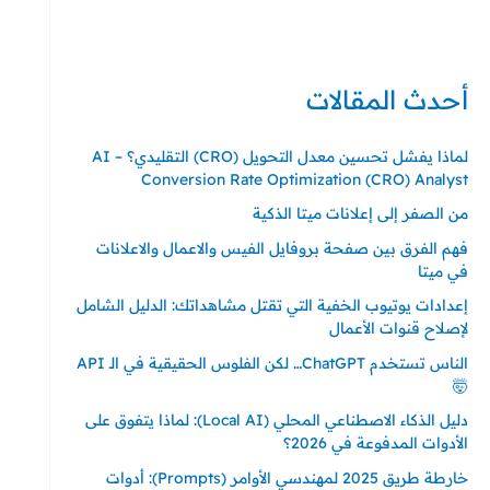
حي ايس نيورت – مجمع FiTwore
00905362121313
أحدث المقالات
لماذا يفشل تحسين معدل التحويل (CRO) التقليدي؟ – AI
Conversion Rate Optimization (CRO) Analyst
من الصفر إلى إعلانات ميتا الذكية
فهم الفرق بين صفحة بروفايل الفيس والاعمال والاعلانات
في ميتا
إعدادات يوتيوب الخفية التي تقتل مشاهداتك: الدليل الشامل
لإصلاح قنوات الأعمال
الناس تستخدم ChatGPT… لكن الفلوس الحقيقية في الـ API
🤯
دليل الذكاء الاصطناعي المحلي (Local AI): لماذا يتفوق على
الأدوات المدفوعة في 2026؟
خارطة طريق 2025 لمهندسي الأوامر (Prompts): أدوات