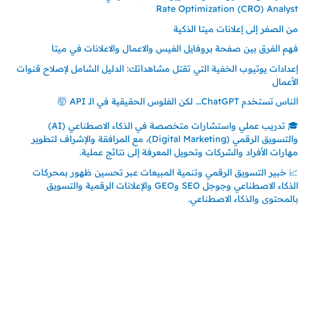
Rate Optimization (CRO) Analyst
من الصفر إلى إعلانات ميتا الذكية
فهم الفرق بين صفحة بروفايل الفيس والاعمال والاعلانات في ميتا
إعدادات يوتيوب الخفية التي تقتل مشاهداتك: الدليل الشامل لإصلاح قنوات
الأعمال
الناس تستخدم ChatGPT… لكن الفلوس الحقيقية في الـ API 🤯
🎓 تدريب عملي واستشارات متخصصة في الذكاء الاصطناعي (AI)
والتسويق الرقمي (Digital Marketing)، مع المرافقة والإشراف لتطوير
مهارات الأفراد والشركات وتحويل المعرفة إلى نتائج عملية.
📈 خبير التسويق الرقمي وتنمية المبيعات عبر تحسين ظهور بمحركات
الذكاء الاصطناعي وجوجل SEO وGEO والإعلانات الرقمية والتسويق
بالمحتوى والذكاء الاصطناعي.
إتصل بي
المملكة العربية السعودية - جدة
حي السلامة – دوار رامي
00966550056163