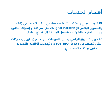
أقسام الخدمات
🎓 تدريب عملي واستشارات متخصصة في الذكاء الاصطناعي (AI)
والتسويق الرقمي (Digital Marketing)، مع المرافقة والإشراف لتطوير
مهارات الأفراد والشركات وتحويل المعرفة إلى نتائج عملية.
📈 خبير التسويق الرقمي وتنمية المبيعات عبر تحسين ظهور بمحركات
الذكاء الاصطناعي وجوجل SEO وGEO والإعلانات الرقمية والتسويق
بالمحتوى والذكاء الاصطناعي.
اتصل بنا
المملكة العربية السعودية
جدة – السعودية
حي السلامة – دوار رامي
00966550056163
تركيـــا (حاليا مقيم هنا)