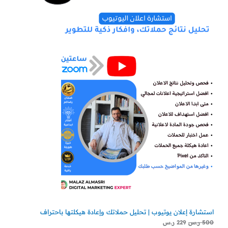
الأصلي
الحالي
هو:
هو:
مخفض
500 ر.س.
229 ر.س.
استشارة إعلان يوتيوب | تحليل حملاتك وإعادة هيكلتها باحتراف
500
ر.س
229
ر.س