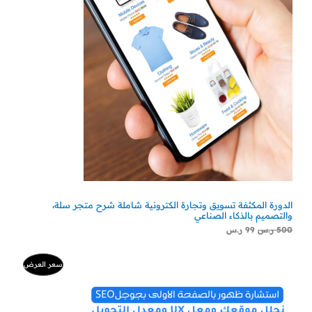
الدورة المكثفة تسويق وتجارة الكترونية شاملة شرح متجر سلة،
والتصميم بالذكاء الصناعي
500
ر.س
99
ر.س
السعر
السعر
منتج
سعر العرض
الأصلي
الحالي
هو:
هو:
مخفض
500 ر.س.
300 ر.س.