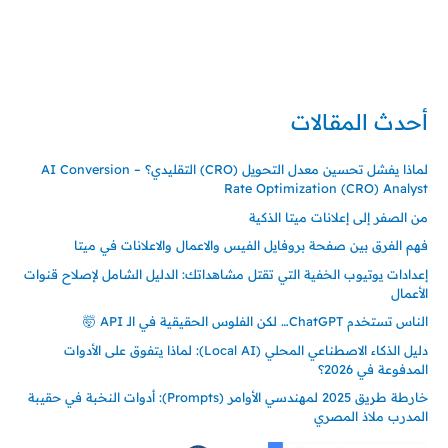
تركيا – اسطنبول
حي ايس نيورت – مجمع FiTwore
00905362121313
أحدث المقالات
لماذا يفشل تحسين معدل التحويل (CRO) التقليدي؟ – AI Conversion
Rate Optimization (CRO) Analyst
من الصفر إلى إعلانات ميتا الذكية
فهم الفرق بين صفحة بروفايل الفيس والاعمال والاعلانات في ميتا
إعدادات يوتيوب الخفية التي تقتل مشاهداتك: الدليل الشامل لإصلاح قنوات
الأعمال
الناس تستخدم ChatGPT… لكن الفلوس الحقيقية في الـ API 🤯
دليل الذكاء الاصطناعي المحلي (Local AI): لماذا يتفوق على الأدوات
المدفوعة في 2026؟
خارطة طريق 2025 لمهندسي الأوامر (Prompts): أدوات النخبة في حقيبة
المدرب ملاذ المصري