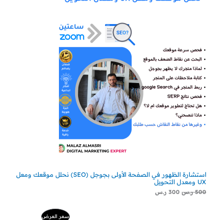
استشارة الظهور في الصفحة الأولى بجوجل (SEO) نحلل موقعك ومعل
UX ومعدل التحويل
500
ر.س
300
ر.س
السعر
السعر
منتج
سعر العرض