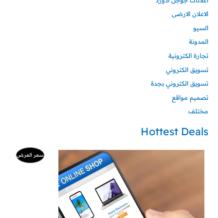
الاعلان الارضى
السيو
المدونة
تجارة الكترونية
تسويق الكتروني
تسويق الكتروني بجدة
تصميم مواقع
مختلف
Hottest Deals
السعر
السعر
منتج
سعر العرض
الأصلي
الحالي
هو:
هو:
مخفض
500 ر.س.
99 ر.س.