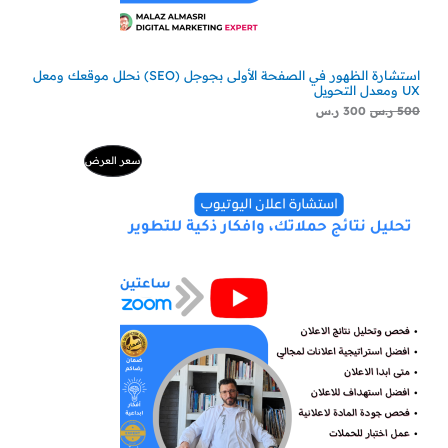
استشارة الظهور في الصفحة الأولى بجوجل (SEO) نحلل موقعك ومعل
UX ومعدل التحويل
500
ر.س
300
ر.س
السعر
السعر
منتج
سعر العرض
الأصلي
الحالي
هو:
هو:
مخفض
500 ر.س.
229 ر.س.