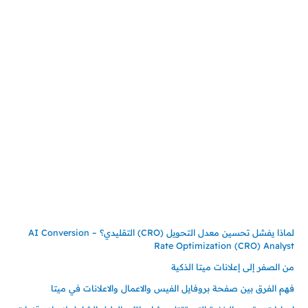
المملكة العربية السعودية
جدة – السعودية
حي السلامة – دوار رامي
00966550056163
تركيـــا (حاليا مقيم هنا)
تركيا – اسطنبول
حي ايس نيورت – مجمع FiTwore
00905362121313
أحدث المقالات
لماذا يفشل تحسين معدل التحويل (CRO) التقليدي؟ – AI Conversion
Rate Optimization (CRO) Analyst
من الصفر إلى إعلانات ميتا الذكية
فهم الفرق بين صفحة بروفايل الفيس والاعمال والاعلانات في ميتا