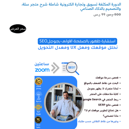
الدورة المكثفة تسويق وتجارة الكترونية شاملة شرح متجر سلة،
والتصميم بالذكاء الصناعي
500
ر.س
99
ر.س
السعر
السعر
منتج
سعر العرض
الأصلي
الحالي
هو:
هو:
مخفض
500 ر.س.
300 ر.س.