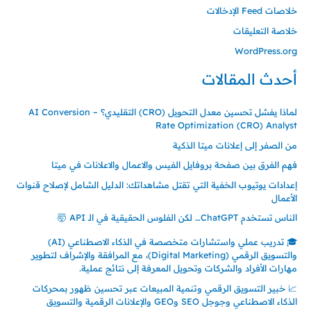
خلاصات Feed الإدخالات
خلاصة التعليقات
WordPress.org
أحدث المقالات
لماذا يفشل تحسين معدل التحويل (CRO) التقليدي؟ – AI Conversion
Rate Optimization (CRO) Analyst
من الصفر إلى إعلانات ميتا الذكية
فهم الفرق بين صفحة بروفايل الفيس والاعمال والاعلانات في ميتا
إعدادات يوتيوب الخفية التي تقتل مشاهداتك: الدليل الشامل لإصلاح قنوات
الأعمال
الناس تستخدم ChatGPT… لكن الفلوس الحقيقية في الـ API 🤯
🎓 تدريب عملي واستشارات متخصصة في الذكاء الاصطناعي (AI)
والتسويق الرقمي (Digital Marketing)، مع المرافقة والإشراف لتطوير
مهارات الأفراد والشركات وتحويل المعرفة إلى نتائج عملية.
📈 خبير التسويق الرقمي وتنمية المبيعات عبر تحسين ظهور بمحركات
الذكاء الاصطناعي وجوجل SEO وGEO والإعلانات الرقمية والتسويق