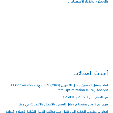
بالمحتوى والذكاء الاصطناعي.
إتصل بي
المملكة العربية السعودية - جدة
حي السلامة – دوار رامي
00966550056163
تركيا – اسطنبول
حي ايس نيورت – مجمع FiTwore
00905362121313
أحدث المقالات
لماذا يفشل تحسين معدل التحويل (CRO) التقليدي؟ – AI Conversion
Rate Optimization (CRO) Analyst
من الصفر إلى إعلانات ميتا الذكية
فهم الفرق بين صفحة بروفايل الفيس والاعمال والاعلانات في ميتا
إعدادات يوتيوب الخفية التي تقتل مشاهداتك: الدليل الشامل لإصلاح قنوات