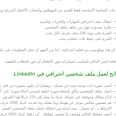
مات المجانية الأساسية فقط للعديد من الموظفين وأصحاب الأعمال المنزلية وي
امتلاك ملف احترافي للمهارات والخبرات والمزيد.
نظرة محدودة حول من شاهد ملفك الشخصي.
القدرة على رؤية 100 ملف تعريف لكل بحث.
القدرة على حفظ ثلاث عمليات بحث.
 أن هذا موقع ويب ذو عقلية احترافية ، لذا من المهم أن تمثل المعلومات في 
كة صور الأطفال أو صور الحفلات اللطيفة.
ئح لعمل ملف شخصي احترافي في LinkedIn:
أضف صورة ذات نوعية جيدة عن نفسك ، ويفضل أن تكون مصورة من قبل مصو
اجعل ملفك الشخصي يتألق بإضافة صورة خلفية (تسمى أحيانًا صورة “بانر” 
اذكر مجالك وموقعك في عنوانك. لديك ما يصل إلى 120 حرفًا لهذا الغرض.
قم بتضمين م
الارتباط بـ ، أو تحميل ، ستة أمثلة من اعمالك لجعل ملفك الشخصي افضل.
أضف موقعك الحالي ووصف ما يتضمن موقعك . كن دقيقا لديك 2000 حرف.