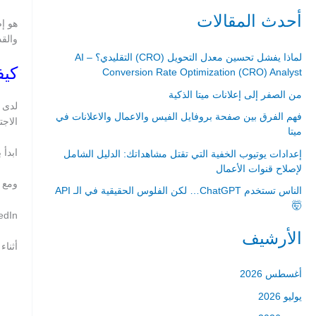
ل
أحدث المقالات
ب
والقدرة
ح
لماذا يفشل تحسين معدل التحويل (CRO) التقليدي؟ – AI
ث
كيفية
Conversion Rate Optimization (CRO) Analyst
ع
من الصفر إلى إعلانات ميتا الذكية
ن
فهم الفرق بين صفحة بروفايل الفيس والاعمال والاعلانات في
الاجت
:
ميتا
ابدأ 
إعدادات يوتيوب الخفية التي تقتل مشاهداتك: الدليل الشامل
لإصلاح قنوات الأعمال
ومع ذلك ، فإن ال
الناس تستخدم ChatGPT… لكن الفلوس الحقيقية في الـ API
🤯
LinkedIn هو موقع للمهنيين ، لذ
الأرشيف
أثنا
أغسطس 2026
يوليو 2026