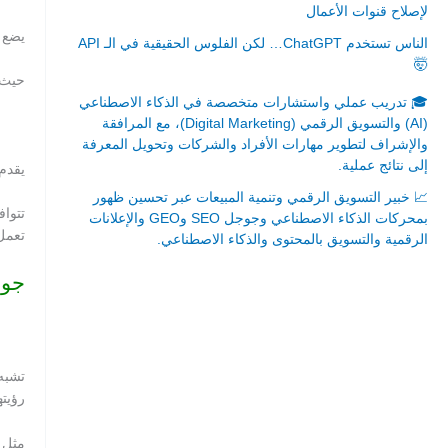
لإصلاح قنوات الأعمال
يضع LinkedIn أيضًا فكرة احترافية عن الأفكار التي تعرفها في book
الناس تستخدم ChatGPT… لكن الفلوس الحقيقية في الـ API
🤯
حيث 
🎓 تدريب عملي واستشارات متخصصة في الذكاء الاصطناعي
(AI) والتسويق الرقمي (Digital Marketing)، مع المرافقة
والإشراف لتطوير مهارات الأفراد والشركات وتحويل المعرفة
إلى نتائج عملية.
يقدم
📈 خبير التسويق الرقمي وتنمية المبيعات عبر تحسين ظهور
بمحركات الذكاء الاصطناعي وجوجل SEO وGEO والإعلانات
تعمل
الرقمية والتسويق بالمحتوى والذكاء الاصطناعي.
إتصل بي
جولة 
المملكة العربية السعودية - جدة
حي السلامة – دوار رامي
00966550056163
رؤيته
تركيا – اسطنبول
مثل Facebook ? ، يمكنك قصر مشاركاتك على المضافين لديك ، أو مشاركة أفكارك مع ا