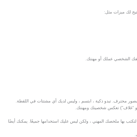
تيح لك ميزات مثل:
ملفك الشخصي عملك أو مهنتك.
ر محترف. تبدو ذكية ، ابتسم ، وليس لديك أي مشتتات في اللقطة.
أو “غلاف”) تعكس شخصيتك ومهنتك.
لخّص موجز عن هويتك وما تفعله وما تقدمه. لديك 2000 حرف لتكتب بها ملخصك المهني ، ولكن ليس عليك استخدامها جميعًا. يمكنك أيضًا