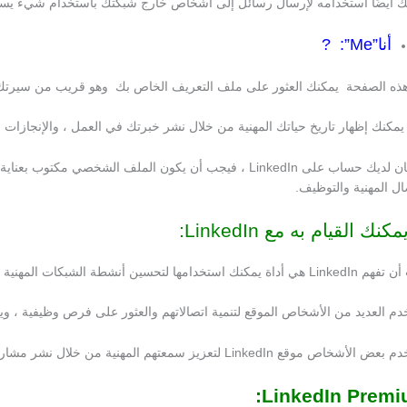
يضًا استخدامه لإرسال رسائل إلى أشخاص خارج شبكتك باستخدام شيء يسمى InMail ، إذا اشتركت في مستويات معينة من dIn Premium
أنا”Me”: ?
ذه الصفحة يمكنك العثور على ملف التعريف الخاص بك وهو قريب من سيرتك ا
 يمكنك إظهار تاريخ حياتك المهنية من خلال نشر خبرتك في العمل ، والإنجازات ، 
إذا كان لديك حساب على LinkedIn ، فيجب أن يكون الملف الشخص
ال المهنية والتوظيف.
كنك القيام به مع LinkedIn:
يمكنك استخدامها لتحسين أنشطة الشبكات المهنية والبحث عن الوظائف.
م العديد من الأشخاص الموقع لتنمية اتصالاتهم والعثور على فرص وظيفية ، ويع
 موقع LinkedIn لتعزيز سمعتهم المهنية من خلال نشر مشاركات في موجز الأخبار والتعليق على مشاركات الآخرين.
LinkedIn Premi