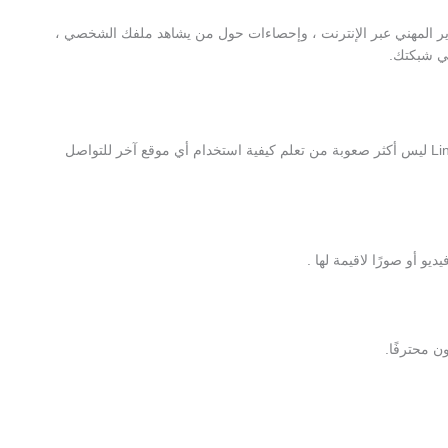
، مثل دروس التطوير المهني عبر الإنترنت ، وإحصاءات حول من يشاهد ملفك الشخصي ،
لدى LinkedIn نظام يختلف عن الشبكات الأخرى ، ولكن تعلم كيفية استخدام LinkedIn ليس أكثر صعوبة من تعلم كيفية استخدام أي موقع آخر للتواصل
ن محترفًا.