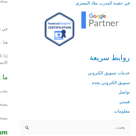
يمكنك أ
في حقيبة المدرب ملاذ المصري
في ه
هنا ،
روابط سريعة
الاتص
خدمات تسويق الكتروني
ما يم
تسويق الكتروني بجدة
يجب أن تفهم LinkedIn هي أداة 
تواصل
قصتي
يستخد
معلومات
يستخدم بعض الأشخاص
ا
um: