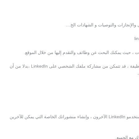
والإنجازات والتوصيات و الشهادات الخ…
ات ، حيث يمكنك البحث عن وظائف والتقدم إليها من خلال الموقع.
تتوافق العديد من مواقع التوظيف الآن مع LinkedIn -اي عند التقدم للحصول على وظيفة ، قد تتمكن من مشاركة ملفك الشخصي على LinkedIn ،بدلا من أن
تشبه الصفحة الرئيسية لFacebook. هنا يمكنك مشاهدة المنشورات التي قام بها مستخدمو LinkedIn الآخرون ، وإنشاء منشوراتك الخاصة التي يمكن للآخرين