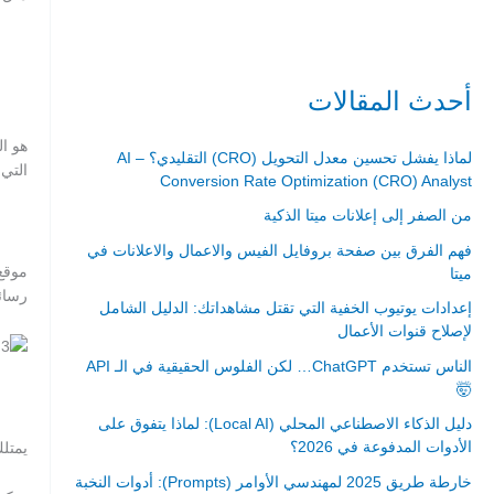
حي ايس نيورت – مجمع FiTwore
00905362121313
أحدث المقالات
لماذا يفشل تحسين معدل التحويل (CRO) التقليدي؟ – AI
التي 
Conversion Rate Optimization (CRO) Analyst
من الصفر إلى إعلانات ميتا الذكية
فهم الفرق بين صفحة بروفايل الفيس والاعمال والاعلانات في
موقع
ميتا
رسائ
إعدادات يوتيوب الخفية التي تقتل مشاهداتك: الدليل الشامل
لإصلاح قنوات الأعمال
الناس تستخدم ChatGPT… لكن الفلوس الحقيقية في الـ API
🤯
دليل الذكاء الاصطناعي المحلي (Local AI): لماذا يتفوق على
الأدوات المدفوعة في 2026؟
يمتل
خارطة طريق 2025 لمهندسي الأوامر (Prompts): أدوات النخبة