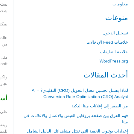
معلومات
شخص
منوعات
يمكنك استخدام LinkedIn لعرض سيرتك 
تسجيل الدخول
خلاصات Feed الإدخالات
من ي
خلاصة التعليقات
WordPress.org
soft.
أحدث المقالات
تجار
لماذا يفشل تحسين معدل التحويل (CRO) التقليدي؟ – AI
Conversion Rate Optimization (CRO) Analyst
أساسيا
من الصفر إلى إعلانات ميتا الذكية
على الرغم م
فهم الفرق بين صفحة بروفايل الفيس والاعمال والاعلانات في
ميتا
إعدادات يوتيوب الخفية التي تقتل مشاهداتك: الدليل الشامل
للمس