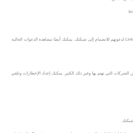
هو المكان الذي يمكنك فيه رؤية شبكة اتصالاتك الحالية والبحث عن مستخدمي LinkedIn لدعوتهم للانضمام إلى شبكتك. يمكنك أيضًا مشاهدة الدعوات الحالية
شركات التي تهتم بها وغير ذلك الكثير. يمكنك إعداد الإخطارات وتلقي
شبكتك.