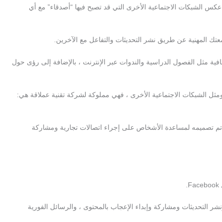
تهم المهنية وأعمالهم. على عكس الشبكات الاجتماعية الأخرى التي قد تصبح فيها “أصدقاء” مع أي
ار اشتراك يسمى LinkedIn Premium يوفر ميزات إضافية مثل الفصول الدراسية والندوات عبر الإنترنت ، بالإضافة إلى رؤى حول
Twitter ومواقع اخرى ، LinkedIn شبكة اجتماعية. ومثل الشبكات الاجتماعية الأخرى ، فهي مملوكة لشركة تقنية عملاقة هي:
 ، يعد LinkedIn موقعًا شبكيًا احترافيًا ، تم تصميمه لمساعدة الأشخاص على إجراء اتصالات تجارية ومشاركة
الأصدقاء (أو ، في حالة LinkedIn ، “الاتصالات”) ، ونشر التحديثات ومشاركة وإبداء الإعجاب بالمحتوى ، والرسائل الفورية