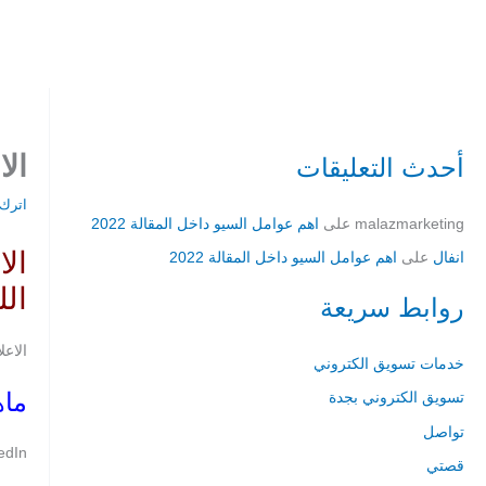
خطي
لى
لمحتوى
الا
أحدث التعليقات
اترك ت
malazmarketing
على
اهم عوامل السيو داخل المقالة 2022
الا
انفال
على
اهم عوامل السيو داخل المقالة 2022
اللين
روابط سريعة
الاعل
خدمات تسويق الكتروني
ماهو 
تسويق الكتروني بجدة
تواصل
LinkedIn هي شبكة اجتماعية تركز على الشبكات المهنية وال
قصتي