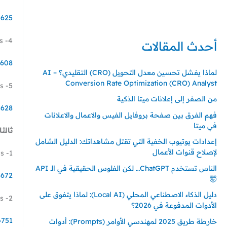
حي ايس نيورت – مجمع FiTwore
00905362121313
=625
4- First View – Video Ads أعلان اليوم الواحد
أحدث المقالات
=608
لماذا يفشل تحسين معدل التحويل (CRO) التقليدي؟ – AI
Conversion Rate Optimization (CRO) Analyst
5- Promoted live video – Video Ads اعلان الترويج للبث الحي
من الصفر إلى إعلانات ميتا الذكية
=628
فهم الفرق بين صفحة بروفايل الفيس والاعمال والاعلانات
في ميتا
ثالثا
إعدادات يوتيوب الخفية التي تقتل مشاهداتك: الدليل الشامل
لإصلاح قنوات الأعمال
1- Website – Card Ads اعلان كارد توجيه للموقع
الناس تستخدم ChatGPT… لكن الفلوس الحقيقية في الـ API
=672
🤯
دليل الذكاء الاصطناعي المحلي (Local AI): لماذا يتفوق على
2- App – Card Ads اعلان التطبيق كارد
الأدوات المدفوعة في 2026؟
=751
خارطة طريق 2025 لمهندسي الأوامر (Prompts): أدوات