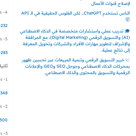
لإصلاح قنوات الأعمال
4- Promoted Tweet – Poll Ads إعلان الاستفتاء
الناس تستخدم ChatGPT… لكن الفلوس الحقيقية في الـ API
🤯
=232
🎓 تدريب عملي واستشارات متخصصة في الذكاء الاصطناعي
(AI) والتسويق الرقمي (Digital Marketing)، مع المرافقة
5- Promoted Tweet – Account Ads أعلان زيادة المتابعين
والإشراف لتطوير مهارات الأفراد والشركات وتحويل المعرفة
إلى نتائج عملية.
=283
📈 خبير التسويق الرقمي وتنمية المبيعات عبر تحسين ظهور
ثانيا
بمحركات الذكاء الاصطناعي وجوجل SEO وGEO والإعلانات
الرقمية والتسويق بالمحتوى والذكاء الاصطناعي.
1- Promoted Tweet – Video Ads الترويج للفيديو العادي
إتصل بي
=348
المملكة العربية السعودية - جدة
2- Amplify Pre-Roll Ads – Video Ads إعلان فيديو تخطي
حي السلامة – دوار رامي
00966550056163
=500
تركيا – اسطنبول
3- Amplify Sponsorship – Video Ads اعلان شركاء تويتر