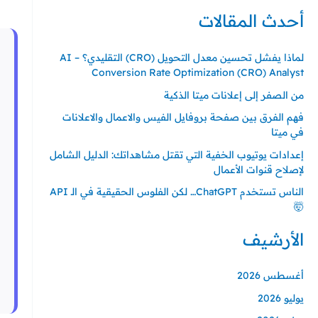
ل
أحدث المقالات
ب
ح
لماذا يفشل تحسين معدل التحويل (CRO) التقليدي؟ – AI
ث
Conversion Rate Optimization (CRO) Analyst
ع
من الصفر إلى إعلانات ميتا الذكية
ن
فهم الفرق بين صفحة بروفايل الفيس والاعمال والاعلانات
:
في ميتا
إعدادات يوتيوب الخفية التي تقتل مشاهداتك: الدليل الشامل
لإصلاح قنوات الأعمال
الناس تستخدم ChatGPT… لكن الفلوس الحقيقية في الـ API
🤯
الأرشيف
أغسطس 2026
يوليو 2026