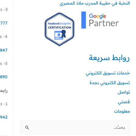
النخبة في حقيبة المدرب ملاذ المصري
3- Carousels – Card Ads إعلان نوع كاروسيل
=777
4- Direct Message – Card Ads إعلان دايركت مسج كارد
=847
روابط سريعة
5- Conversation – Card Ads إعلان التغريد بالهاشتاق
خدمات تسويق الكتروني
=890
تسويق الكتروني بجدة
رابعا
تواصل
قصتي
1- Promoted – Trends Ads اعلان ظهور هاشتاق ترند الرئيسي
معلومات
=942
ا