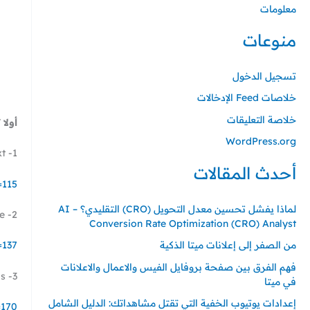
معلومات
منوعات
تسجيل الدخول
خلاصات Feed الإدخالات
خلاصة التعليقات
أولا
WordPress.org
1- Promoted Tweet – Promoted Text الإعلان النصي
أحدث المقالات
=115
لماذا يفشل تحسين معدل التحويل (CRO) التقليدي؟ – AI
2- Promoted Tweet – Promoted Image الاعلان الصوري
Conversion Rate Optimization (CRO) Analyst
من الصفر إلى إعلانات ميتا الذكية
=137
فهم الفرق بين صفحة بروفايل الفيس والاعمال والاعلانات
3- Promoted Tweet – GIF Ads اعلان جيف متحرك
في ميتا
إعدادات يوتيوب الخفية التي تقتل مشاهداتك: الدليل الشامل
=170