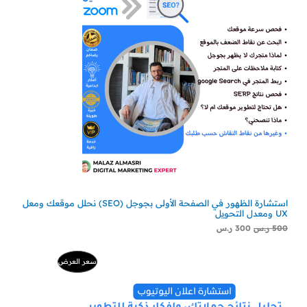
ي
ي
خ
ه
ه
و
و
:
:
ف
3
5
0
0
ض
0
0
ر
ر
.
.
س
س
.
.
استشارة الظهور في الصفحة الأولى بجوجل (SEO) نحلل موقعك ومعل
UX ومعدل التحويل
500
ر.س
300
ر.س
ا
ا
م
سعر العرض
ل
ل
س
س
ن
ع
ع
ر
ر
ت
ا
ا