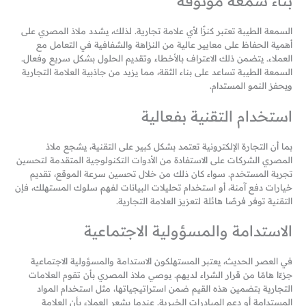
بناء سمعة موثوقة
السمعة الطيبة تعتبر كنزًا لأي علامة تجارية. لذلك، يشدد ملاذ المصري على
أهمية الحفاظ على معايير عالية من النزاهة والشفافية في التعامل مع
العملاء. يتضمن ذلك الاعتراف بالأخطاء وتقديم الحلول بشكل سريع وفعال.
السمعة الطيبة تساعد على بناء الثقة، مما يزيد من جاذبية العلامة التجارية
ويحفز النمو المستدام.
استخدام التقنية بفعالية
بما أن التجارة الإلكترونية تعتمد بشكل كبير على التقنية، يشجع ملاذ
المصري الشركات على الاستفادة من الأدوات التكنولوجية المتقدمة لتحسين
تجربة المستخدم. سواء كان ذلك من خلال تحسين سرعة الموقع، تقديم
خيارات دفع آمنة، أو استخدام تحليلات البيانات لفهم سلوك المستهلك، فإن
التقنية توفر فرصًا هائلة لتعزيز العلامة التجارية.
الاستدامة والمسؤولية الاجتماعية
في العصر الحديث، يعتبر المستهلكون الاستدامة والمسؤولية الاجتماعية
جزءًا هامًا من قرار الشراء لديهم. يوصي ملاذ المصري بأن تقوم العلامات
التجارية بتضمين هذه القيم ضمن استراتيجياتها، مثل استخدام المواد
المستدامة أو دعم المبادرات الخيرية. عندما يشعر العملاء بأن العلامة