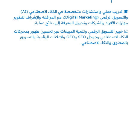
🎓 تدريب عملي واستشارات متخصصة في الذكاء الاصطناعي (AI)
والتسويق الرقمي (Digital Marketing)، مع المرافقة والإشراف لتطوير
مهارات الأفراد والشركات وتحويل المعرفة إلى نتائج عملية.
📈 خبير التسويق الرقمي وتنمية المبيعات عبر تحسين ظهور بمحركات
الذكاء الاصطناعي وجوجل SEO وGEO والإعلانات الرقمية والتسويق
بالمحتوى والذكاء الاصطناعي.
اتصل بنا
المملكة العربية السعودية
جدة – السعودية
حي السلامة – دوار رامي
00966550056163
تركيـــا (حاليا مقيم هنا)
تركيا – اسطنبول
حي ايس نيورت – مجمع FiTwore
00905362121313