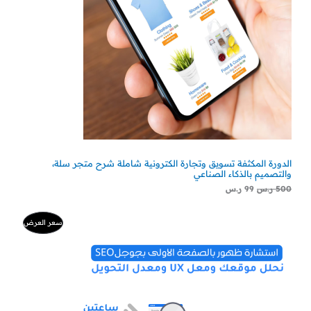
9
5
9
0
ض
0
ر
ر
.
.
س
س
.
.
الدورة المكثفة تسويق وتجارة الكترونية شاملة شرح متجر سلة،
والتصميم بالذكاء الصناعي
500
ر.س
99
ر.س
ا
ا
م
سعر العرض
ل
ل
س
س
ن
ع
ع
ر
ر
ت
ا
ا
ل
ل
ج
أ
ح
ص
ا
م
ل
ل