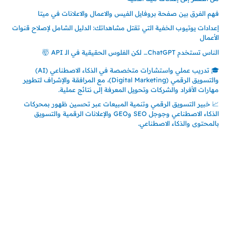
فهم الفرق بين صفحة بروفايل الفيس والاعمال والاعلانات في ميتا
إعدادات يوتيوب الخفية التي تقتل مشاهداتك: الدليل الشامل لإصلاح قنوات
الأعمال
الناس تستخدم ChatGPT… لكن الفلوس الحقيقية في الـ API 🤯
🎓 تدريب عملي واستشارات متخصصة في الذكاء الاصطناعي (AI)
والتسويق الرقمي (Digital Marketing)، مع المرافقة والإشراف لتطوير
مهارات الأفراد والشركات وتحويل المعرفة إلى نتائج عملية.
📈 خبير التسويق الرقمي وتنمية المبيعات عبر تحسين ظهور بمحركات
الذكاء الاصطناعي وجوجل SEO وGEO والإعلانات الرقمية والتسويق
بالمحتوى والذكاء الاصطناعي.
إتصل بي
المملكة العربية السعودية - جدة
حي السلامة – دوار رامي
00966550056163
تركيا – اسطنبول
حي ايس نيورت – مجمع FiTwore