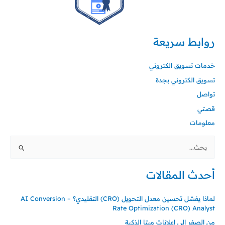
روابط سريعة
خدمات تسويق الكتروني
تسويق الكتروني بجدة
تواصل
قصتي
معلومات
ا
ل
أحدث المقالات
ب
ح
لماذا يفشل تحسين معدل التحويل (CRO) التقليدي؟ – AI Conversion
ث
Rate Optimization (CRO) Analyst
ع
من الصفر إلى إعلانات ميتا الذكية
ن