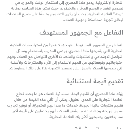
التجارة الإلكترونية. يدعو ملاذ المصري إلى استثمار الوقت والموارد في
تصميم الشعار، الوسم المرئي، والخطوط، حيث تعتبر هذه العناصر بمثابة
“وجه” العلامة التجارية. يجب أن يكون التصميم متسقًا على جميع المنصات
ليخلق تجربة متماسكة ومهنية للعملاء.
التفاعل مع الجمهور المستهدف
التفاعل مع الجمهور المستهدف هو جزء لا يتجزأ من استراتيجيات العلامة
التجارية التي يقترحها ملاذ المصري. يوصي المدرب باستخدام وسائل
التواصل الاجتماعي والمنتديات والمنصات الأخرى للتواصل مع العملاء وفهم
احتياجاتهم وتوقعاتهم. من المهم الاستماع إلى الآراء والمقترحات والأسئلة
التي يطرحها العملاء والعمل على تحسين التجربة بناءً على تلك المعلومات.
تقديم قيمة استثنائية
يؤكد ملاذ المصري أن تقديم قيمة استثنائية للعملاء هو ما يحدد نجاح
العلامة التجارية على المدى الطويل. يمكن أن تأتي هذه القيمة من خلال
تقديم منتجات عالية الجودة، خدمات ما بعد البيع المتميزة، أو توفير تجارب
تسوق مريحة وجذابة. عندما يشعر العملاء بأنهم يحصلون على قيمة أكبر
مما يدفعون، يصبحون أكثر ولاءً للعلامة التجارية.