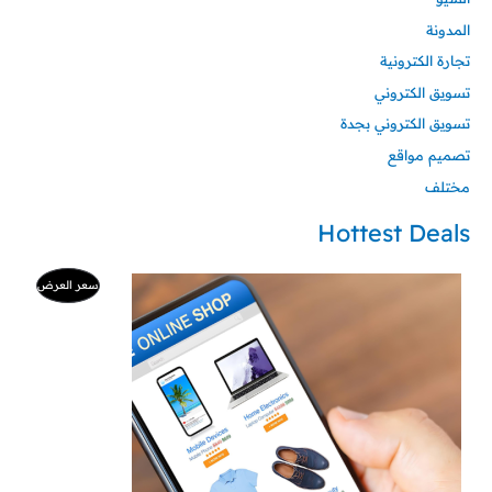
المدونة
تجارة الكترونية
تسويق الكتروني
تسويق الكتروني بجدة
تصميم مواقع
مختلف
Hottest Deals
ا
ا
م
سعر العرض
ل
ل
س
س
ن
ع
ع
ر
ر
ت
ا
ا
ل
ل
ج
أ
ح
ص
ا
م
ل
ل
ي
ي
خ
ه
ه
و
و
:
:
ف