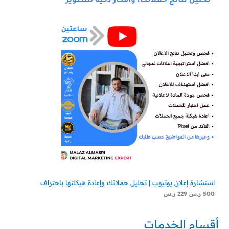
ل
ل
ج
أ
ح
ص
ا
م
ل
ل
ي
ي
خ
ه
ه
و
و
:
:
ف
2
5
2
0
ض
9
0
ر
ر
.
.
س
س
.
.
استشارة إعلان يوتيوب | تحليل حملاتك وإعادة هيكلتها باحتراف
500
ر.س
229
ر.س
أقسام الخدمات