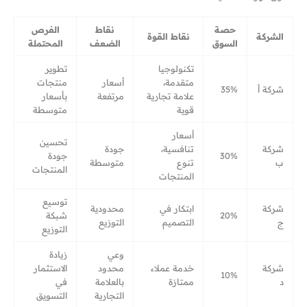
حصة
نقاط
الفرص
الشركة
نقاط القوة
السوق
الضعف
المحتملة
تكنولوجيا
تطوير
متقدمة،
أسعار
منتجات
شركة أ
35%
علامة تجارية
مرتفعة
بأسعار
قوية
متوسطة
أسعار
تحسين
شركة
تنافسية،
جودة
30%
جودة
ب
تنوع
متوسطة
المنتجات
المنتجات
توسيع
شركة
ابتكار في
محدودية
20%
شبكة
ج
التصميم
التوزيع
التوزيع
وعي
زيادة
شركة
خدمة عملاء
محدود
الاستثمار
10%
د
ممتازة
بالعلامة
في
التجارية
التسويق