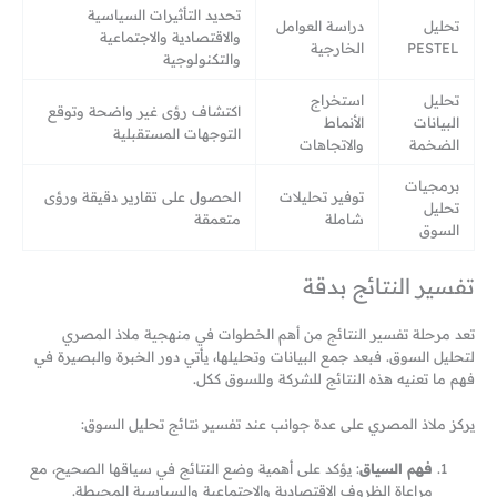
تحديد التأثيرات السياسية
تحليل
دراسة العوامل
والاقتصادية والاجتماعية
PESTEL
الخارجية
والتكنولوجية
تحليل
استخراج
اكتشاف رؤى غير واضحة وتوقع
البيانات
الأنماط
التوجهات المستقبلية
الضخمة
والاتجاهات
برمجيات
توفير تحليلات
الحصول على تقارير دقيقة ورؤى
تحليل
شاملة
متعمقة
السوق
تفسير النتائج بدقة
تعد مرحلة تفسير النتائج من أهم الخطوات في منهجية ملاذ المصري
لتحليل السوق. فبعد جمع البيانات وتحليلها، يأتي دور الخبرة والبصيرة في
فهم ما تعنيه هذه النتائج للشركة وللسوق ككل.
يركز ملاذ المصري على عدة جوانب عند تفسير نتائج تحليل السوق:
فهم السياق
: يؤكد على أهمية وضع النتائج في سياقها الصحيح، مع
مراعاة الظروف الاقتصادية والاجتماعية والسياسية المحيطة.