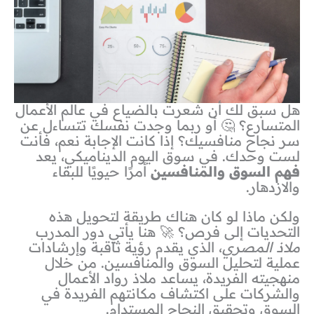
هل سبق لك أن شعرت بالضياع في عالم الأعمال
المتسارع؟ 🤔 أو ربما وجدت نفسك تتساءل عن
سر نجاح منافسيك؟ إذا كانت الإجابة نعم، فأنت
لست وحدك. في سوق اليوم الديناميكي، يعد
فهم السوق والمنافسين
أمرًا حيويًا للبقاء
والازدهار.
ولكن ماذا لو كان هناك طريقة لتحويل هذه
التحديات إلى فرص؟ 🚀 هنا يأتي دور المدرب
ملاذ المصري
، الذي يقدم رؤية ثاقبة وإرشادات
عملية لتحليل السوق والمنافسين. من خلال
منهجيته الفريدة، يساعد ملاذ رواد الأعمال
والشركات على اكتشاف مكانتهم الفريدة في
السوق وتحقيق النجاح المستدام.