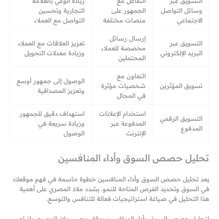
التسويق عبر
التفاعل مع
زيادة الوعي بالعلامة
وسائل التواصل
الجمهور على
التجارية وتحسين
الاجتماعي
منصات مختلفة
التواصل مع العملاء
إرسال رسائل
التسويق عبر
تعزيز العلاقات مع العملاء
مخصصة للعملاء
البريد الإلكتروني
وزيادة معدلات التحويل
المحتملين
التعاون مع
الوصول إلى جمهور أوسع
تسويق المؤثرين
شخصيات مؤثرة
وتعزيز المصداقية
في المجال
استخدام الإعلانات
استهداف دقيق للجمهور
التسويق الرقمي
المدفوعة عبر
وزيادة سريعة في
المدفوع
الإنترنت
الوصول
تحليل حصص السوق وأداء المنافسين
يعد تحليل حصص السوق وأداء المنافسين خطوة حاسمة في فهم موقعك
في السوق وتحديد الفرص المتاحة للنمو. يشدد ملاذ المصري على أهمية
هذا التحليل في صياغة استراتيجيات فعالة للتنافس والتوسع.
لتحليل حصص السوق وأداء المنافسين بدقة، يوصي ملاذ المصري باتباع