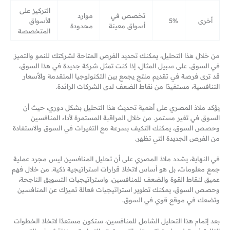
التركيز على
تخصص في
موارد
أخرى
5%
الأسواق
أسواق معينة
محدودة
المتخصصة
من خلال هذا التحليل، يمكنك تحديد الفرص المتاحة لشركتك للنمو والتميز
في السوق. على سبيل المثال، إذا كنت تمثل شركة جديدة في هذا السوق،
قد ترى فرصة في تقديم منتج يجمع بين التكنولوجيا المتقدمة والأسعار
التنافسية، مستفيدًا من نقاط الضعف لدى الشركات الرائدة.
يؤكد ملاذ المصري على أهمية تحديث هذا التحليل بشكل دوري، حيث أن
السوق في تغير مستمر. من خلال المراقبة المستمرة لأداء المنافسين
وحصص السوق، يمكنك التكيف بسرعة مع التغيرات في السوق والاستفادة
من الفرص الجديدة التي تظهر.
في النهاية، يشدد ملاذ المصري على أن تحليل المنافسين ليس مجرد عملية
جمع معلومات، بل هو أساس لاتخاذ قرارات استراتيجية ذكية. من خلال فهم
عميق لنقاط القوة والضعف للمنافسين، واستراتيجيات التسويق الناجحة،
وحصص السوق، يمكنك تطوير استراتيجيات فعالة تميزك عن المنافسين
وتضعك في موقع قوي في السوق.
بعد إتمام هذا التحليل الشامل للمنافسين، ستكون مستعدًا لاتخاذ الخطوات