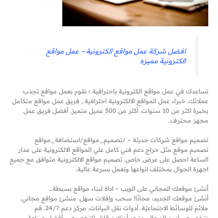
افضل شركة عمل مواقع الكترونية – عمل مواقع
الكترونية مميزه
تساعدك في عمل مواقع الكترونية باحترافية ؛ نقوم بعمل مواقع تجذب
عملائك. خبراء عمل المواقع الالكترونية احترافية , فريق عمل مواقع متكامل
بخبرة اكثر من 10 سنوات. أكثر من 500 عميل متميز. أفضل فريق عمل
مجهز محترف.
تصميم مواقع شركات حديثة – /تصميم_مواقع/استضافة_مواقع
تصميم موقع مثل حراج دعم فني كامل علي المواقع الالكترونية على مدار
الساعة احصل على عرض خاص. تصميم مواقع الالكترونية متوافق مع جميع
اجهزة الجوال بمختلف انواعها وتعمل بسرعة عالية.
أنشئ موقعك المجاني على الويب – اداة لبناء مواقع بسيطة…
أنشئ موقعك الجديد، مجانًا! سحب وإفلات سهل. منشئ مواقع مجاني.
ملائم للوسائط الاجتماعيّة. أدوات نقل البيانات. مركز دعم 24/7. قم
بتخصيص اسم المجال. متجر أونلاين قابل للتخصيص. أفضل صناعة