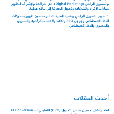
والتسويق الرقمي (Digital Marketing)، مع المرافقة والإشراف لتطوير
مهارات الأفراد والشركات وتحويل المعرفة إلى نتائج عملية.
📈 خبير التسويق الرقمي وتنمية المبيعات عبر تحسين ظهور بمحركات
الذكاء الاصطناعي وجوجل SEO وGEO والإعلانات الرقمية والتسويق
بالمحتوى والذكاء الاصطناعي.
إتصل بي
المملكة العربية السعودية - جدة
حي السلامة – دوار رامي
00966550056163
تركيا – اسطنبول
حي ايس نيورت – مجمع FiTwore
00905362121313
أحدث المقالات
لماذا يفشل تحسين معدل التحويل (CRO) التقليدي؟ – AI Conversion