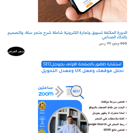
الدورة المكثفة تسويق وتجارة الكترونية شاملة شرح متجر سلة، والتصميم
بالذكاء الصناعي
500
ر.س
99
ر.س
م
سعر العرض
ن
ت
ج
م
خ
ف
ض