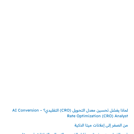
المملكة العربية السعودية
جدة – السعودية
حي السلامة – دوار رامي
00966550056163
تركيـــا (حاليا مقيم هنا)
تركيا – اسطنبول
حي ايس نيورت – مجمع FiTwore
00905362121313
أحدث المقالات
لماذا يفشل تحسين معدل التحويل (CRO) التقليدي؟ – AI Conversion
Rate Optimization (CRO) Analyst
من الصفر إلى إعلانات ميتا الذكية