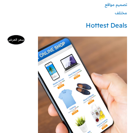
تصميم مواقع
مختلف
Hottest Deals
م
سعر العرض
ن
ت
ج
م
خ
ف
ض