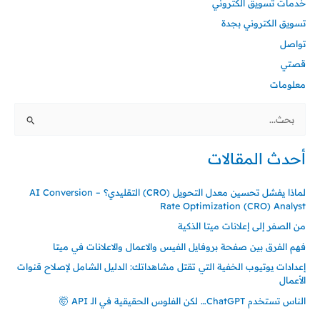
خدمات تسويق الكتروني
تسويق الكتروني بجدة
تواصل
قصتي
معلومات
ا
ل
أحدث المقالات
ب
ح
لماذا يفشل تحسين معدل التحويل (CRO) التقليدي؟ – AI Conversion
ث
Rate Optimization (CRO) Analyst
ع
من الصفر إلى إعلانات ميتا الذكية
ن
فهم الفرق بين صفحة بروفايل الفيس والاعمال والاعلانات في ميتا
:
إعدادات يوتيوب الخفية التي تقتل مشاهداتك: الدليل الشامل لإصلاح قنوات
الأعمال
الناس تستخدم ChatGPT… لكن الفلوس الحقيقية في الـ API 🤯