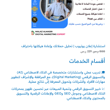
استشارة إعلان يوتيوب | تحليل حملاتك وإعادة هيكلتها باحتراف
500
ر.س
229
ر.س
أقسام الخدمات
🎓 تدريب عملي واستشارات متخصصة في الذكاء الاصطناعي (AI)
والتسويق الرقمي (Digital Marketing)، مع المرافقة والإشراف لتطوير
مهارات الأفراد والشركات وتحويل المعرفة إلى نتائج عملية.
📈 خبير التسويق الرقمي وتنمية المبيعات عبر تحسين ظهور بمحركات
الذكاء الاصطناعي وجوجل SEO وGEO والإعلانات الرقمية والتسويق
بالمحتوى والذكاء الاصطناعي.
اتصل بنا