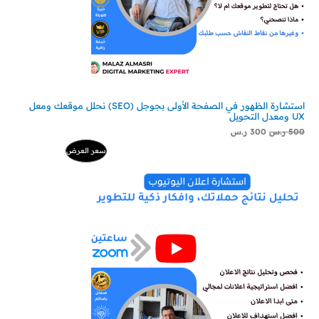
استشارة الظهور في الصفحة الأولى بجوجل (SEO) نحلل موقعك ومعل
UX ومعدل التحويل
500
ر.س
300
ر.س
م
سعر العرض
ن
ت
ج
م
خ
ف
ض