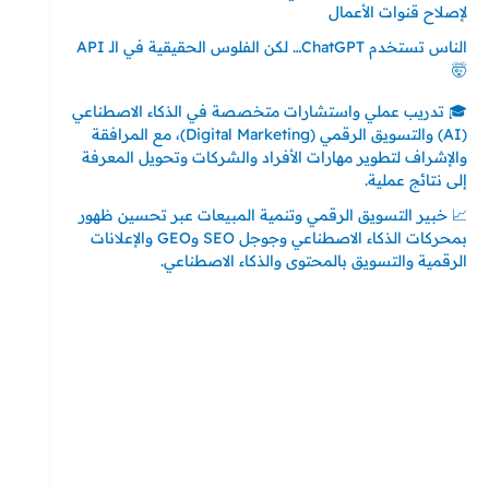
لإصلاح قنوات الأعمال
الناس تستخدم ChatGPT… لكن الفلوس الحقيقية في الـ API
🤯
🎓 تدريب عملي واستشارات متخصصة في الذكاء الاصطناعي
(AI) والتسويق الرقمي (Digital Marketing)، مع المرافقة
والإشراف لتطوير مهارات الأفراد والشركات وتحويل المعرفة
إلى نتائج عملية.
📈 خبير التسويق الرقمي وتنمية المبيعات عبر تحسين ظهور
بمحركات الذكاء الاصطناعي وجوجل SEO وGEO والإعلانات
الرقمية والتسويق بالمحتوى والذكاء الاصطناعي.
إتصل بي
المملكة العربية السعودية - جدة
حي السلامة – دوار رامي
00966550056163
تركيا – اسطنبول