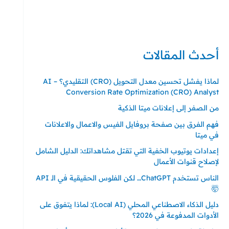
حي ايس نيورت – مجمع FiTwore
00905362121313
أحدث المقالات
لماذا يفشل تحسين معدل التحويل (CRO) التقليدي؟ – AI
Conversion Rate Optimization (CRO) Analyst
من الصفر إلى إعلانات ميتا الذكية
فهم الفرق بين صفحة بروفايل الفيس والاعمال والاعلانات
في ميتا
إعدادات يوتيوب الخفية التي تقتل مشاهداتك: الدليل الشامل
لإصلاح قنوات الأعمال
الناس تستخدم ChatGPT… لكن الفلوس الحقيقية في الـ API
🤯
دليل الذكاء الاصطناعي المحلي (Local AI): لماذا يتفوق على
الأدوات المدفوعة في 2026؟