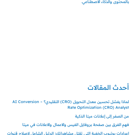
بالمحتوى والذكاء الاصطناعي.
إتصل بي
المملكة العربية السعودية - جدة
حي السلامة – دوار رامي
00966550056163
تركيا – اسطنبول
حي ايس نيورت – مجمع FiTwore
00905362121313
أحدث المقالات
لماذا يفشل تحسين معدل التحويل (CRO) التقليدي؟ – AI Conversion
Rate Optimization (CRO) Analyst
من الصفر إلى إعلانات ميتا الذكية
فهم الفرق بين صفحة بروفايل الفيس والاعمال والاعلانات في ميتا
إعدادات يوتيوب الخفية التي تقتل مشاهداتك: الدليل الشامل لإصلاح قنوات