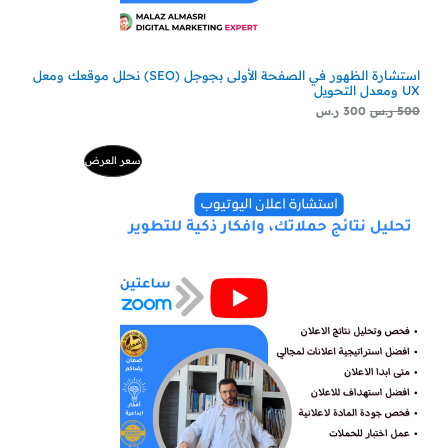
استشارة الظهور في الصفحة الأولى بجوجل (SEO) نحلل موقعك ومعل
UX ومعدل التحويل
500
ر.س
300
ر.س
السعر
السعر
منتج
سعر العرض
الأصلي
الحالي
هو:
هو:
مخفض
500 ر.س.
229 ر.س.