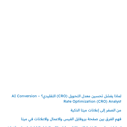
المملكة العربية السعودية
جدة – السعودية
حي السلامة – دوار رامي
00966550056163
تركيـــا (حاليا مقيم هنا)
تركيا – اسطنبول
حي ايس نيورت – مجمع FiTwore
00905362121313
أحدث المقالات
لماذا يفشل تحسين معدل التحويل (CRO) التقليدي؟ – AI Conversion
Rate Optimization (CRO) Analyst
من الصفر إلى إعلانات ميتا الذكية
فهم الفرق بين صفحة بروفايل الفيس والاعمال والاعلانات في ميتا