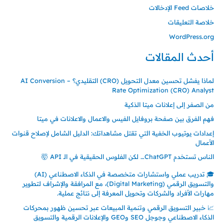
خلاصات Feed الإدخالات
خلاصة التعليقات
WordPress.org
أحدث المقالات
لماذا يفشل تحسين معدل التحويل (CRO) التقليدي؟ – AI Conversion
Rate Optimization (CRO) Analyst
من الصفر إلى إعلانات ميتا الذكية
فهم الفرق بين صفحة بروفايل الفيس والاعمال والاعلانات في ميتا
إعدادات يوتيوب الخفية التي تقتل مشاهداتك: الدليل الشامل لإصلاح قنوات
الأعمال
الناس تستخدم ChatGPT… لكن الفلوس الحقيقية في الـ API 🤯
🎓 تدريب عملي واستشارات متخصصة في الذكاء الاصطناعي (AI)
والتسويق الرقمي (Digital Marketing)، مع المرافقة والإشراف لتطوير
مهارات الأفراد والشركات وتحويل المعرفة إلى نتائج عملية.
📈 خبير التسويق الرقمي وتنمية المبيعات عبر تحسين ظهور بمحركات
الذكاء الاصطناعي وجوجل SEO وGEO والإعلانات الرقمية والتسويق