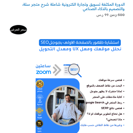
الدورة المكثفة تسويق وتجارة الكترونية شاملة شرح متجر سلة،
والتصميم بالذكاء الصناعي
500
ر.س
99
ر.س
السعر
السعر
منتج
سعر العرض
الأصلي
الحالي
هو:
هو:
مخفض
500 ر.س.
300 ر.س.