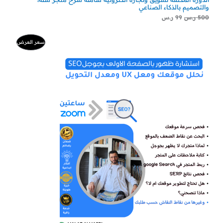
والتصميم بالذكاء الصناعي
500
ر.س
99
ر.س
ا
ا
م
سعر العرض
ل
ل
س
س
ن
ع
ع
ر
ر
ت
ا
ا
ل
ل
ج
أ
ح
ص
ا
م
ل
ل
ي
ي
خ
ه
ه
و
و
:
:
ف
3
5
0
0
ض
0
0
ر
ر
.
.
س
س
.
.