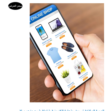
ا
ا
م
سعر العرض
ل
ل
س
س
ن
ع
ع
ر
ر
ت
ا
ا
ل
ل
ج
أ
ح
ص
ا
م
ل
ل
ي
ي
خ
ه
ه
و
و
:
:
ف
9
5
9
0
ض
0
ر
ر
.
.
س
س
.
.
الدورة المكثفة تسويق وتجارة الكترونية شاملة شرح متجر سلة،