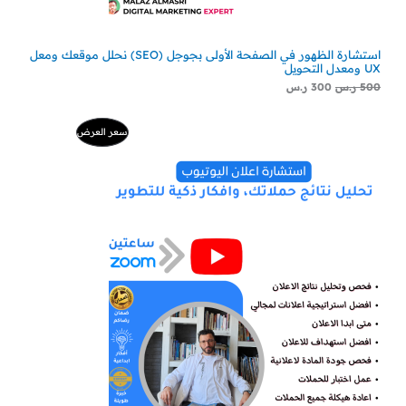
استشارة الظهور في الصفحة الأولى بجوجل (SEO) نحلل موقعك ومعل
UX ومعدل التحويل
500
ر.س
300
ر.س
ا
ا
م
سعر العرض
ل
ل
س
س
ن
ع
ع
ر
ر
ت
ا
ا
ل
ل
ج
أ
ح
ص
ا
م
ل
ل
ي
ي
خ
ه
ه
و
و
:
:
ف
2
5
2
0
ض
9
0
ر
ر
.
.
س
س
.
.