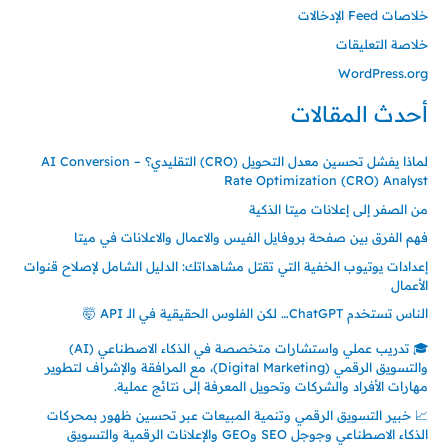
خلاصات Feed الإدخالات
خلاصة التعليقات
WordPress.org
أحدث المقالات
لماذا يفشل تحسين معدل التحويل (CRO) التقليدي؟ – AI Conversion
Rate Optimization (CRO) Analyst
من الصفر إلى إعلانات ميتا الذكية
فهم الفرق بين صفحة بروفايل الفيس والاعمال والاعلانات في ميتا
إعدادات يوتيوب الخفية التي تقتل مشاهداتك: الدليل الشامل لإصلاح قنوات
الأعمال
الناس تستخدم ChatGPT… لكن الفلوس الحقيقية في الـ API 🤯
🎓 تدريب عملي واستشارات متخصصة في الذكاء الاصطناعي (AI)
والتسويق الرقمي (Digital Marketing)، مع المرافقة والإشراف لتطوير
مهارات الأفراد والشركات وتحويل المعرفة إلى نتائج عملية.
📈 خبير التسويق الرقمي وتنمية المبيعات عبر تحسين ظهور بمحركات
الذكاء الاصطناعي وجوجل SEO وGEO والإعلانات الرقمية والتسويق