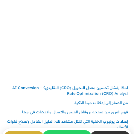
جدة – السعودية
حي السلامة – دوار رامي
00966550056163
تركيـــا (حاليا مقيم هنا)
تركيا – اسطنبول
حي ايس نيورت – مجمع FiTwore
00905362121313
أحدث المقالات
لماذا يفشل تحسين معدل التحويل (CRO) التقليدي؟ – AI Conversion
Rate Optimization (CRO) Analyst
من الصفر إلى إعلانات ميتا الذكية
فهم الفرق بين صفحة بروفايل الفيس والاعمال والاعلانات في ميتا
إعدادات يوتيوب الخفية التي تقتل مشاهداتك: الدليل الشامل لإصلاح قنوات
الأعمال