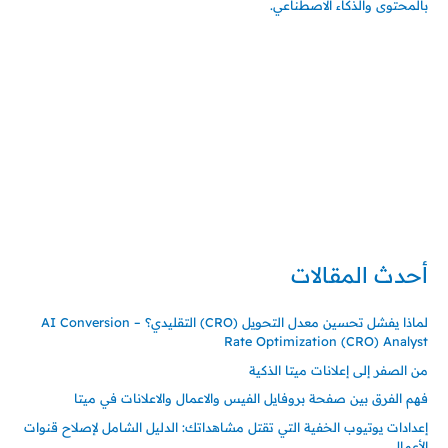
بالمحتوى والذكاء الاصطناعي.
إتصل بي
المملكة العربية السعودية - جدة
حي السلامة – دوار رامي
00966550056163
تركيا – اسطنبول
حي ايس نيورت – مجمع FiTwore
00905362121313
أحدث المقالات
لماذا يفشل تحسين معدل التحويل (CRO) التقليدي؟ – AI Conversion
Rate Optimization (CRO) Analyst
من الصفر إلى إعلانات ميتا الذكية
فهم الفرق بين صفحة بروفايل الفيس والاعمال والاعلانات في ميتا
إعدادات يوتيوب الخفية التي تقتل مشاهداتك: الدليل الشامل لإصلاح قنوات
الأعمال