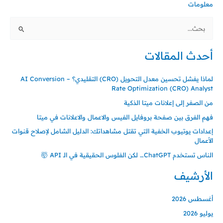
معلومات
ا
ل
أحدث المقالات
ب
ح
لماذا يفشل تحسين معدل التحويل (CRO) التقليدي؟ – AI Conversion
ث
Rate Optimization (CRO) Analyst
ع
من الصفر إلى إعلانات ميتا الذكية
ن
فهم الفرق بين صفحة بروفايل الفيس والاعمال والاعلانات في ميتا
:
إعدادات يوتيوب الخفية التي تقتل مشاهداتك: الدليل الشامل لإصلاح قنوات
الأعمال
الناس تستخدم ChatGPT… لكن الفلوس الحقيقية في الـ API 🤯
الأرشيف
أغسطس 2026
يوليو 2026