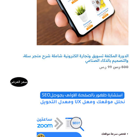
الدورة المكثفة تسويق وتجارة الكترونية شاملة شرح متجر سلة،
والتصميم بالذكاء الصناعي
500
ر.س
99
ر.س
السعر
السعر
منتج
سعر العرض
الأصلي
الحالي
هو:
هو:
مخفض
500 ر.س.
300 ر.س.