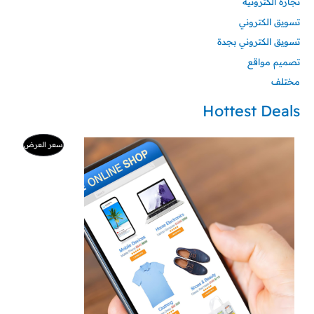
تجارة الكترونية
تسويق الكتروني
تسويق الكتروني بجدة
تصميم مواقع
مختلف
Hottest Deals
السعر
السعر
منتج
سعر العرض
الأصلي
الحالي
هو:
هو:
مخفض
500 ر.س.
99 ر.س.