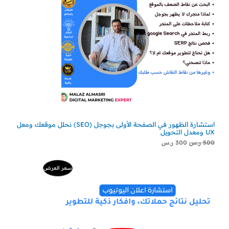
استشارة الظهور في الصفحة الأولى بجوجل (SEO) نحلل موقعك ومعل
UX ومعدل التحويل
500
ر.س
300
ر.س
السعر
السعر
منتج
سعر العرض
الأصلي
الحالي
هو:
هو:
مخفض
500 ر.س.
229 ر.س.