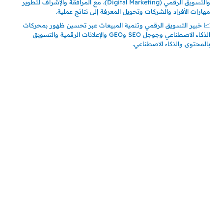
والتسويق الرقمي (Digital Marketing)، مع المرافقة والإشراف لتطوير
مهارات الأفراد والشركات وتحويل المعرفة إلى نتائج عملية.
📈 خبير التسويق الرقمي وتنمية المبيعات عبر تحسين ظهور بمحركات
الذكاء الاصطناعي وجوجل SEO وGEO والإعلانات الرقمية والتسويق
بالمحتوى والذكاء الاصطناعي.
اتصل بنا
المملكة العربية السعودية
جدة – السعودية
حي السلامة – دوار رامي
00966550056163
تركيـــا (حاليا مقيم هنا)
تركيا – اسطنبول
حي ايس نيورت – مجمع FiTwore
00905362121313