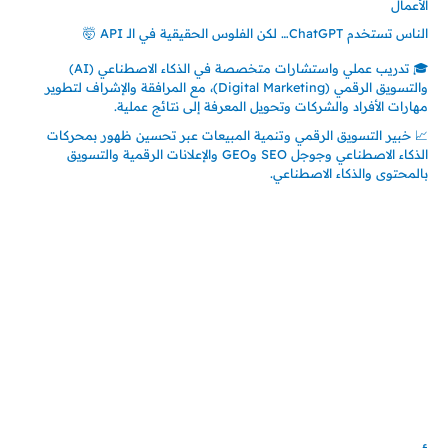
الأعمال
الناس تستخدم ChatGPT… لكن الفلوس الحقيقية في الـ API 🤯
🎓 تدريب عملي واستشارات متخصصة في الذكاء الاصطناعي (AI)
والتسويق الرقمي (Digital Marketing)، مع المرافقة والإشراف لتطوير
مهارات الأفراد والشركات وتحويل المعرفة إلى نتائج عملية.
📈 خبير التسويق الرقمي وتنمية المبيعات عبر تحسين ظهور بمحركات
الذكاء الاصطناعي وجوجل SEO وGEO والإعلانات الرقمية والتسويق
بالمحتوى والذكاء الاصطناعي.
إتصل بي
المملكة العربية السعودية - جدة
حي السلامة – دوار رامي
00966550056163
تركيا – اسطنبول
حي ايس نيورت – مجمع FiTwore
00905362121313