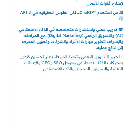
لإصلاح قنوات الأعمال
الناس تستخدم ChatGPT… لكن الفلوس الحقيقية في الـ API
🤯
🎓 تدريب عملي واستشارات متخصصة في الذكاء الاصطناعي
(AI) والتسويق الرقمي (Digital Marketing)، مع المرافقة
والإشراف لتطوير مهارات الأفراد والشركات وتحويل المعرفة
إلى نتائج عملية.
📈 خبير التسويق الرقمي وتنمية المبيعات عبر تحسين ظهور
بمحركات الذكاء الاصطناعي وجوجل SEO وGEO والإعلانات
الرقمية والتسويق بالمحتوى والذكاء الاصطناعي.
إتصل بي
المملكة العربية السعودية - جدة
حي السلامة – دوار رامي
00966550056163
تركيا – اسطنبول