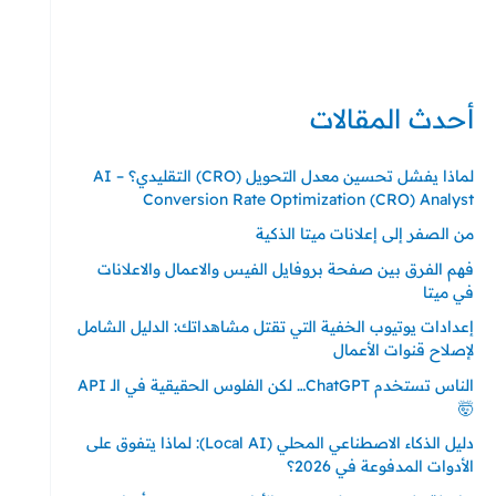
حي ايس نيورت – مجمع FiTwore
00905362121313
أحدث المقالات
لماذا يفشل تحسين معدل التحويل (CRO) التقليدي؟ – AI
Conversion Rate Optimization (CRO) Analyst
من الصفر إلى إعلانات ميتا الذكية
فهم الفرق بين صفحة بروفايل الفيس والاعمال والاعلانات
في ميتا
إعدادات يوتيوب الخفية التي تقتل مشاهداتك: الدليل الشامل
لإصلاح قنوات الأعمال
الناس تستخدم ChatGPT… لكن الفلوس الحقيقية في الـ API
🤯
دليل الذكاء الاصطناعي المحلي (Local AI): لماذا يتفوق على
الأدوات المدفوعة في 2026؟