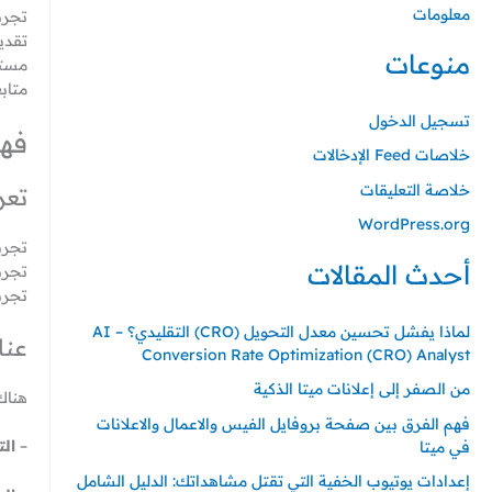
معلومات
تجرب
تقدي
منوعات
مستن
متاب
تسجيل الدخول
فهم
خلاصات Feed الإدخالات
خلاصة التعليقات
تعر
WordPress.org
تجربة
أحدث المقالات
تجربة
تجرب
لماذا يفشل تحسين معدل التحويل (CRO) التقليدي؟ – AI
عنا
Conversion Rate Optimization (CRO) Analyst
من الصفر إلى إعلانات ميتا الذكية
هناك
فهم الفرق بين صفحة بروفايل الفيس والاعمال والاعلانات
–
الت
في ميتا
إعدادات يوتيوب الخفية التي تقتل مشاهداتك: الدليل الشامل