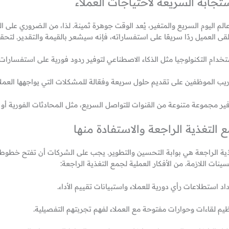
ستجابة السريعة لاحتياجات العملاء
لم اليوم السريع والمتغير، يُعد الوقت جوهرة ثمينة. لذا، من الضروري على الش
تلقى العميل ردًا سريعًا على استفساراته، فإنه سيشعر بالقيمة والتقدير. لتح
تخدام التكنولوجيا مثل الذكاء الاصطناعي لتوفير ردود فورية على استفسارات ا
ريب الموظفين على تقديم حلول سريعة وفعّالة للمشكلات التي يواجهها العملا
فير مجموعة متنوعة من القنوات للتواصل السريع، مثل المحادثات الفورية أو ال
 التغذية الراجعة والاستفادة منها
ذية الراجعة هي بوابة التحسين والتطوير. يجب على الشركات أن تفتح خطوط 
ينات اللازمة. من الأفكار العملية لجمع التغذية الراجعة:
اد استطلاعات رأي دورية للعملاء واستبيانات تقييم الأداء.
ظيم لقاءات وحوارات مفتوحة مع العملاء لفهم تجربتهم التفصيلية.