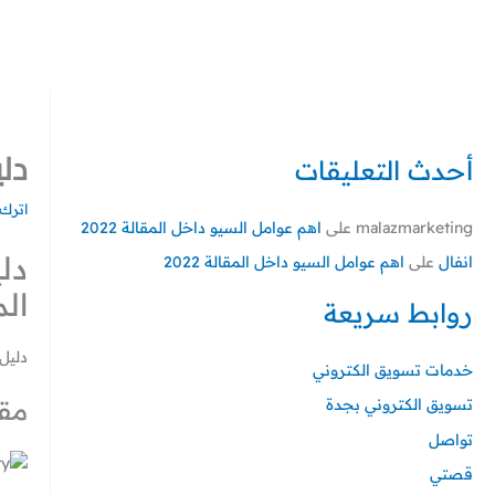
خطي
لى
لمحتوى
دلي
أحدث التعليقات
اترك 
malazmarketing
على
اهم عوامل السيو داخل المقالة 2022
دل
انفال
على
اهم عوامل السيو داخل المقالة 2022
ال
روابط سريعة
دليل
خدمات تسويق الكتروني
مق
تسويق الكتروني بجدة
تواصل
قصتي