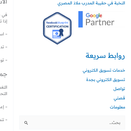
الا
النخبة في حقيبة المدرب ملاذ المصري
في عا
إذا 
– اس
– تد
روابط سريعة
– تو
خدمات تسويق الكتروني
جمع
تسويق الكتروني بجدة
التغ
تواصل
التحس
قصتي
– إعد
معلومات
– تن
ا