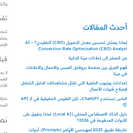
حي ايس نيورت – مجمع FiTwore
والش
00905362121313
تقد
أحدث المقالات
تتجه
يمكن
لماذا يفشل تحسين معدل التحويل (CRO) التقليدي؟ – AI
الإض
Conversion Rate Optimization (CRO) Analyst
قيا
من الصفر إلى إعلانات ميتا الذكية
فهم الفرق بين صفحة بروفايل الفيس والاعمال والاعلانات
لا ي
في ميتا
العم
إعدادات يوتيوب الخفية التي تقتل مشاهداتك: الدليل الشامل
الأداء مثل مؤش
لإصلاح قنوات الأعمال
الناس تستخدم ChatGPT… لكن الفلوس الحقيقية في الـ API
ختامً
🤯
المص
دليل الذكاء الاصطناعي المحلي (Local AI): لماذا يتفوق على
نصا
الأدوات المدفوعة في 2026؟
خارطة طريق 2025 لمهندسي الأوامر (Prompts): أدوات