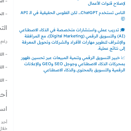
–
الس
لإصلاح قنوات الأعمال
الناس تستخدم ChatGPT… لكن الفلوس الحقيقية في الـ API
–
ال
🤯
الت
🎓 تدريب عملي واستشارات متخصصة في الذكاء الاصطناعي
(AI) والتسويق الرقمي (Digital Marketing)، مع المرافقة
رغم 
والإشراف لتطوير مهارات الأفراد والشركات وتحويل المعرفة
إلى نتائج عملية.
–
الت
📈 خبير التسويق الرقمي وتنمية المبيعات عبر تحسين ظهور
بمحركات الذكاء الاصطناعي وجوجل SEO وGEO والإعلانات
–
ال
الرقمية والتسويق بالمحتوى والذكاء الاصطناعي.
–
الت
إتصل بي
أحد
المملكة العربية السعودية - جدة
حي السلامة – دوار رامي
است
00966550056163
أحد أ
تركيا – اسطنبول
خلال