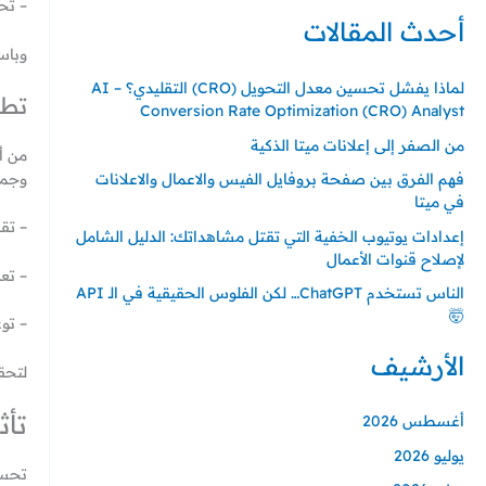
ل
– تح
أحدث المقالات
ب
وباس
ح
لماذا يفشل تحسين معدل التحويل (CRO) التقليدي؟ – AI
ث
تطو
Conversion Rate Optimization (CRO) Analyst
ع
من الصفر إلى إعلانات ميتا الذكية
ن
من أ
وجمي
فهم الفرق بين صفحة بروفايل الفيس والاعمال والاعلانات
:
في ميتا
– تق
إعدادات يوتيوب الخفية التي تقتل مشاهداتك: الدليل الشامل
لإصلاح قنوات الأعمال
– تع
الناس تستخدم ChatGPT… لكن الفلوس الحقيقية في الـ API
🤯
– تو
الأرشيف
لتحق
تأث
أغسطس 2026
يوليو 2026
تحسي