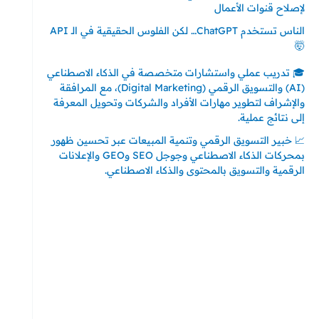
لإصلاح قنوات الأعمال
الناس تستخدم ChatGPT… لكن الفلوس الحقيقية في الـ API
🤯
🎓 تدريب عملي واستشارات متخصصة في الذكاء الاصطناعي
(AI) والتسويق الرقمي (Digital Marketing)، مع المرافقة
والإشراف لتطوير مهارات الأفراد والشركات وتحويل المعرفة
إلى نتائج عملية.
📈 خبير التسويق الرقمي وتنمية المبيعات عبر تحسين ظهور
بمحركات الذكاء الاصطناعي وجوجل SEO وGEO والإعلانات
الرقمية والتسويق بالمحتوى والذكاء الاصطناعي.
إتصل بي
المملكة العربية السعودية - جدة
حي السلامة – دوار رامي
00966550056163
تركيا – اسطنبول