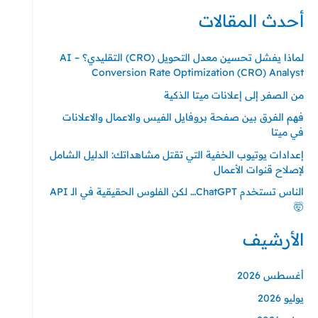
ل
أحدث المقالات
ب
ح
لماذا يفشل تحسين معدل التحويل (CRO) التقليدي؟ – AI
ث
Conversion Rate Optimization (CRO) Analyst
ع
من الصفر إلى إعلانات ميتا الذكية
ن
فهم الفرق بين صفحة بروفايل الفيس والاعمال والاعلانات
:
في ميتا
إعدادات يوتيوب الخفية التي تقتل مشاهداتك: الدليل الشامل
لإصلاح قنوات الأعمال
الناس تستخدم ChatGPT… لكن الفلوس الحقيقية في الـ API
🤯
الأرشيف
أغسطس 2026
يوليو 2026