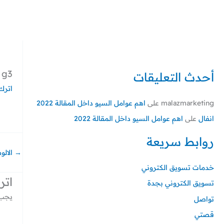
خطي
لى
لمحتوى
g3
أحدث التعليقات
اترك 
malazmarketing
على
اهم عوامل السيو داخل المقالة 2022
انفال
على
اهم عوامل السيو داخل المقالة 2022
روابط سريعة
→
الالو
خدمات تسويق الكتروني
اتر
تسويق الكتروني بجدة
يجب 
تواصل
قصتي