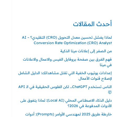
حي ايس نيورت – مجمع FiTwore
00905362121313
أحدث المقالات
لماذا يفشل تحسين معدل التحويل (CRO) التقليدي؟ – AI
Conversion Rate Optimization (CRO) Analyst
من الصفر إلى إعلانات ميتا الذكية
فهم الفرق بين صفحة بروفايل الفيس والاعمال والاعلانات
في ميتا
إعدادات يوتيوب الخفية التي تقتل مشاهداتك: الدليل الشامل
لإصلاح قنوات الأعمال
الناس تستخدم ChatGPT… لكن الفلوس الحقيقية في الـ API
🤯
دليل الذكاء الاصطناعي المحلي (Local AI): لماذا يتفوق على
الأدوات المدفوعة في 2026؟
خارطة طريق 2025 لمهندسي الأوامر (Prompts): أدوات