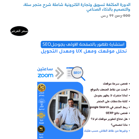
الدورة المكثفة تسويق وتجارة الكترونية شاملة شرح متجر سلة،
والتصميم بالذكاء الصناعي
500
ر.س
99
ر.س
السعر
السعر
منتج
سعر العرض
الأصلي
الحالي
هو:
هو:
مخفض
500 ر.س.
300 ر.س.