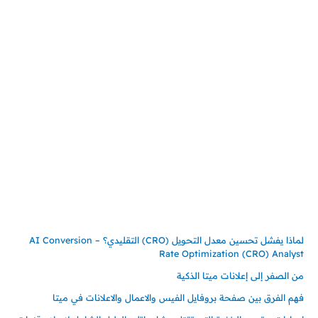
المملكة العربية السعودية
جدة – السعودية
حي السلامة – دوار رامي
00966550056163
تركيـــا (حاليا مقيم هنا)
تركيا – اسطنبول
حي ايس نيورت – مجمع FiTwore
00905362121313
أحدث المقالات
لماذا يفشل تحسين معدل التحويل (CRO) التقليدي؟ – AI Conversion
Rate Optimization (CRO) Analyst
من الصفر إلى إعلانات ميتا الذكية
فهم الفرق بين صفحة بروفايل الفيس والاعمال والاعلانات في ميتا