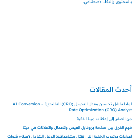
بالمحتوى والذكاء الاصطناعي.
إتصل بي
المملكة العربية السعودية - جدة
حي السلامة – دوار رامي
00966550056163
تركيا – اسطنبول
حي ايس نيورت – مجمع FiTwore
00905362121313
أحدث المقالات
لماذا يفشل تحسين معدل التحويل (CRO) التقليدي؟ – AI Conversion
Rate Optimization (CRO) Analyst
من الصفر إلى إعلانات ميتا الذكية
فهم الفرق بين صفحة بروفايل الفيس والاعمال والاعلانات في ميتا
إعدادات يوتيوب الخفية التي تقتل مشاهداتك: الدليل الشامل لإصلاح قنوات