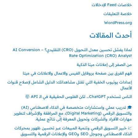
خلاصات Feed الإدخالات
خلاصة التعليقات
WordPress.org
أحدث المقالات
لماذا يفشل تحسين معدل التحويل (CRO) التقليدي؟ – AI Conversion
Rate Optimization (CRO) Analyst
من الصفر إلى إعلانات ميتا الذكية
فهم الفرق بين صفحة بروفايل الفيس والاعمال والاعلانات في ميتا
إعدادات يوتيوب الخفية التي تقتل مشاهداتك: الدليل الشامل لإصلاح قنوات
الأعمال
الناس تستخدم ChatGPT… لكن الفلوس الحقيقية في الـ API 🤯
🎓 تدريب عملي واستشارات متخصصة في الذكاء الاصطناعي (AI)
والتسويق الرقمي (Digital Marketing)، مع المرافقة والإشراف لتطوير
مهارات الأفراد والشركات وتحويل المعرفة إلى نتائج عملية.
📈 خبير التسويق الرقمي وتنمية المبيعات عبر تحسين ظهور بمحركات
الذكاء الاصطناعي وجوجل SEO وGEO والإعلانات الرقمية والتسويق