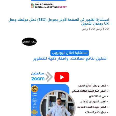
استشارة الظهور في الصفحة الأولى بجوجل (SEO) نحلل موقعك ومعل
UX ومعدل التحويل
500
ر.س
300
ر.س
السعر
السعر
منتج
سعر العرض
الأصلي
الحالي
هو:
هو:
مخفض
500 ر.س.
229 ر.س.