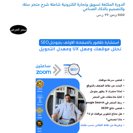
الدورة المكثفة تسويق وتجارة الكترونية شاملة شرح متجر سلة،
والتصميم بالذكاء الصناعي
500
ر.س
99
ر.س
السعر
السعر
منتج
سعر العرض
الأصلي
الحالي
هو:
هو:
مخفض
500 ر.س.
300 ر.س.