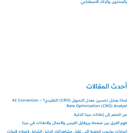
بالمحتوى والذكاء الاصطناعي.
إتصل بي
المملكة العربية السعودية - جدة
حي السلامة – دوار رامي
00966550056163
تركيا – اسطنبول
حي ايس نيورت – مجمع FiTwore
00905362121313
أحدث المقالات
لماذا يفشل تحسين معدل التحويل (CRO) التقليدي؟ – AI Conversion
Rate Optimization (CRO) Analyst
من الصفر إلى إعلانات ميتا الذكية
فهم الفرق بين صفحة بروفايل الفيس والاعمال والاعلانات في ميتا
إعدادات يوتيوب الخفية التي تقتل مشاهداتك: الدليل الشامل لإصلاح قنوات