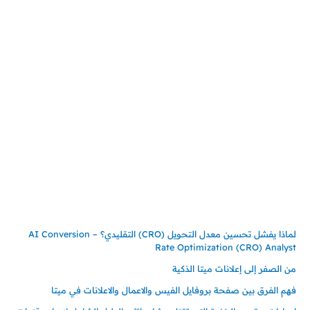
المملكة العربية السعودية
جدة – السعودية
حي السلامة – دوار رامي
00966550056163
تركيـــا (حاليا مقيم هنا)
تركيا – اسطنبول
حي ايس نيورت – مجمع FiTwore
00905362121313
أحدث المقالات
لماذا يفشل تحسين معدل التحويل (CRO) التقليدي؟ – AI Conversion
Rate Optimization (CRO) Analyst
من الصفر إلى إعلانات ميتا الذكية
فهم الفرق بين صفحة بروفايل الفيس والاعمال والاعلانات في ميتا