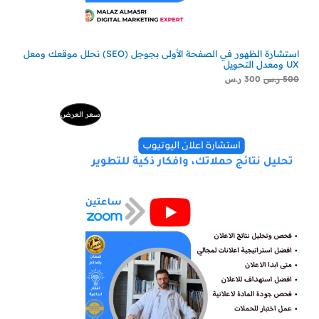
استشارة الظهور في الصفحة الأولى بجوجل (SEO) نحلل موقعك ومعل
UX ومعدل التحويل
500
ر.س
300
ر.س
السعر
السعر
منتج
سعر العرض
الأصلي
الحالي
هو:
هو:
مخفض
500 ر.س.
229 ر.س.