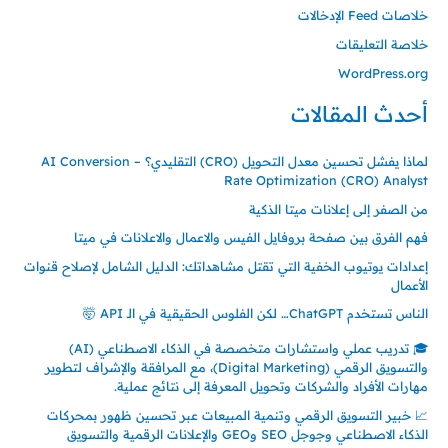
خلاصات Feed الإدخالات
خلاصة التعليقات
WordPress.org
أحدث المقالات
لماذا يفشل تحسين معدل التحويل (CRO) التقليدي؟ – AI Conversion
Rate Optimization (CRO) Analyst
من الصفر إلى إعلانات ميتا الذكية
فهم الفرق بين صفحة بروفايل الفيس والاعمال والاعلانات في ميتا
إعدادات يوتيوب الخفية التي تقتل مشاهداتك: الدليل الشامل لإصلاح قنوات
الأعمال
الناس تستخدم ChatGPT… لكن الفلوس الحقيقية في الـ API 🤯
🎓 تدريب عملي واستشارات متخصصة في الذكاء الاصطناعي (AI)
والتسويق الرقمي (Digital Marketing)، مع المرافقة والإشراف لتطوير
مهارات الأفراد والشركات وتحويل المعرفة إلى نتائج عملية.
📈 خبير التسويق الرقمي وتنمية المبيعات عبر تحسين ظهور بمحركات
الذكاء الاصطناعي وجوجل SEO وGEO والإعلانات الرقمية والتسويق