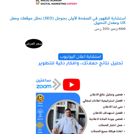
استشارة الظهور في الصفحة الأولى بجوجل (SEO) نحلل موقعك ومعل
UX ومعدل التحويل
500
ر.س
300
ر.س
ا
ا
م
سعر العرض
ل
ل
س
س
ن
ع
ع
ر
ر
ت
ا
ا
ل
ل
ج
أ
ح
ص
ا
م
ل
ل
ي
ي
خ
ه
ه
و
و
:
:
ف
2
5
2
0
ض
9
0
ر
ر
.
.
س
س
.
.