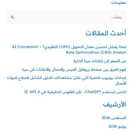
معلومات
ا
ل
أحدث المقالات
ب
ح
لماذا يفشل تحسين معدل التحويل (CRO) التقليدي؟ – AI Conversion
ث
Rate Optimization (CRO) Analyst
ع
من الصفر إلى إعلانات ميتا الذكية
ن
فهم الفرق بين صفحة بروفايل الفيس والاعمال والاعلانات في ميتا
:
إعدادات يوتيوب الخفية التي تقتل مشاهداتك: الدليل الشامل لإصلاح قنوات
الأعمال
الناس تستخدم ChatGPT… لكن الفلوس الحقيقية في الـ API 🤯
الأرشيف
أغسطس 2026
يوليو 2026