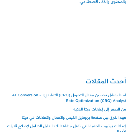
بالمحتوى والذكاء الاصطناعي.
إتصل بي
المملكة العربية السعودية - جدة
حي السلامة – دوار رامي
00966550056163
تركيا – اسطنبول
حي ايس نيورت – مجمع FiTwore
00905362121313
أحدث المقالات
لماذا يفشل تحسين معدل التحويل (CRO) التقليدي؟ – AI Conversion
Rate Optimization (CRO) Analyst
من الصفر إلى إعلانات ميتا الذكية
فهم الفرق بين صفحة بروفايل الفيس والاعمال والاعلانات في ميتا
إعدادات يوتيوب الخفية التي تقتل مشاهداتك: الدليل الشامل لإصلاح قنوات
الأعمال