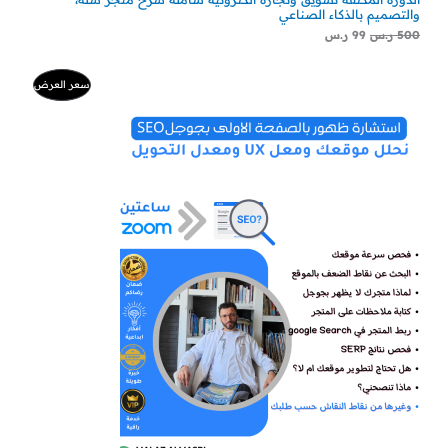
والتصميم بالذكاء الصناعي
500
ر.س
99
ر.س
ا
ا
م
سعر العرض
ل
ل
س
س
ن
ع
ع
ر
ر
ت
ا
ا
ل
ل
ج
أ
ح
ص
ا
م
ل
ل
ي
ي
خ
ه
ه
و
و
:
:
ف
3
5
0
0
ض
0
0
ر
ر
.
.
س
س
.
.