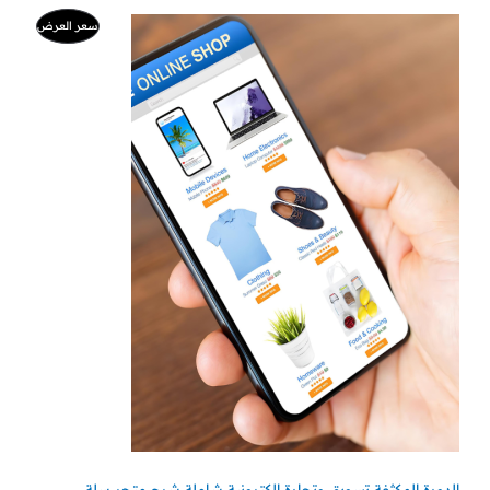
ا
ا
م
سعر العرض
ل
ل
س
س
ن
ع
ع
ر
ر
ت
ا
ا
ل
ل
ج
أ
ح
ص
ا
م
ل
ل
ي
ي
خ
ه
ه
و
و
:
:
ف
9
5
9
0
ض
0
ر
ر
.
.
س
س
.
.
الدورة المكثفة تسويق وتجارة الكترونية شاملة شرح متجر سلة،