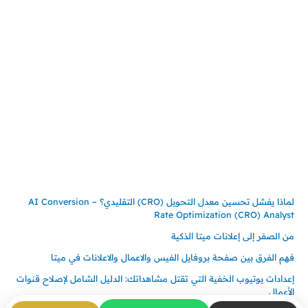
جدة – السعودية
حي السلامة – دوار رامي
00966550056163
تركيـــا (حاليا مقيم هنا)
تركيا – اسطنبول
حي ايس نيورت – مجمع FiTwore
00905362121313
أحدث المقالات
لماذا يفشل تحسين معدل التحويل (CRO) التقليدي؟ – AI Conversion
Rate Optimization (CRO) Analyst
من الصفر إلى إعلانات ميتا الذكية
فهم الفرق بين صفحة بروفايل الفيس والاعمال والاعلانات في ميتا
إعدادات يوتيوب الخفية التي تقتل مشاهداتك: الدليل الشامل لإصلاح قنوات
الأعمال