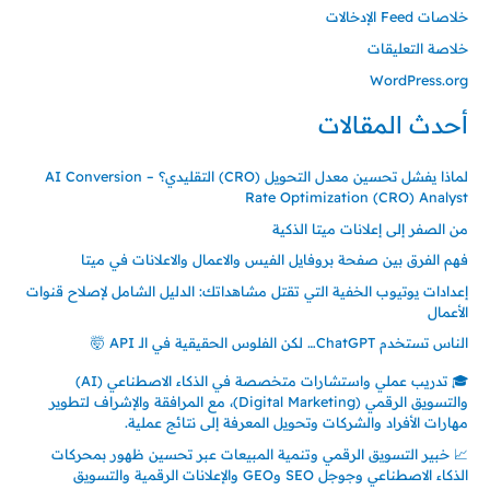
خلاصات Feed الإدخالات
خلاصة التعليقات
WordPress.org
أحدث المقالات
لماذا يفشل تحسين معدل التحويل (CRO) التقليدي؟ – AI Conversion
Rate Optimization (CRO) Analyst
من الصفر إلى إعلانات ميتا الذكية
فهم الفرق بين صفحة بروفايل الفيس والاعمال والاعلانات في ميتا
إعدادات يوتيوب الخفية التي تقتل مشاهداتك: الدليل الشامل لإصلاح قنوات
الأعمال
الناس تستخدم ChatGPT… لكن الفلوس الحقيقية في الـ API 🤯
🎓 تدريب عملي واستشارات متخصصة في الذكاء الاصطناعي (AI)
والتسويق الرقمي (Digital Marketing)، مع المرافقة والإشراف لتطوير
مهارات الأفراد والشركات وتحويل المعرفة إلى نتائج عملية.
📈 خبير التسويق الرقمي وتنمية المبيعات عبر تحسين ظهور بمحركات
الذكاء الاصطناعي وجوجل SEO وGEO والإعلانات الرقمية والتسويق