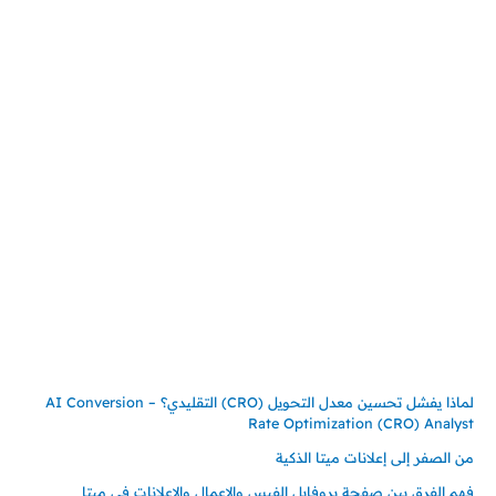
المملكة العربية السعودية
جدة – السعودية
حي السلامة – دوار رامي
00966550056163
تركيـــا (حاليا مقيم هنا)
تركيا – اسطنبول
حي ايس نيورت – مجمع FiTwore
00905362121313
أحدث المقالات
لماذا يفشل تحسين معدل التحويل (CRO) التقليدي؟ – AI Conversion
Rate Optimization (CRO) Analyst
من الصفر إلى إعلانات ميتا الذكية
فهم الفرق بين صفحة بروفايل الفيس والاعمال والاعلانات في ميتا