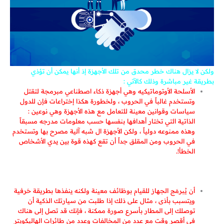
ولكن لا يزال هناك خطر محدق من تلك الأجهزة إذ أنها يمكن أن تؤذي
بطريقة غير مباشرة وذلك كالآتي :
الأسلحة الأوتوماتيكيه وهي أجهزة ذكاء اصطناعي مبرمجة لتقتل
وتستخدم غالباً في الحروب ، ولخطورة هكذا إختراعات فإن للدول
سياسات وقوانين معينة للتعامل مع هذه الأجهزة وهي نوعين :
الذاتية التي تختار أهدافها بنفسها حسب معلومات مدرجه مسبقاً
وهذه ممنوعه دولياً ، ولكن الأجهزة ال شبه آلية مصرح بها وتستخدم
في الحروب ومن المقلق جداً أن تقع كهذه قوة بين يدي الأشخاص
الخطأ!.
أن يُبرمَج الجهاز للقيام بوظائف معينة ولكنه ينفذها بطريقة حَرفية
ويتسبب بأذى ، مثال على ذلك إذا طلبت من سيارتك الذكية أن
توصلك إلى المطار بأسرع صورة ممكنة ، فإنك قد تصل إلى هناك
في أقصر وقت مع عدد من المخالفات وعدد من طائرات الهاليكوبتر