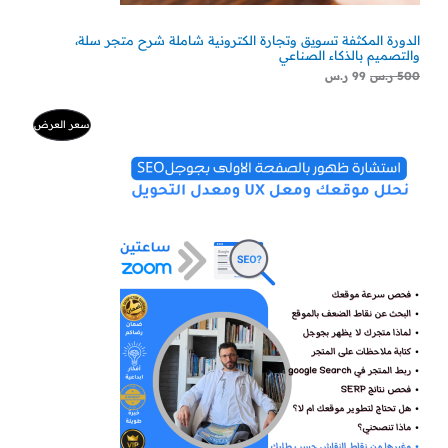
الدورة المكثفة تسويق وتجارة الكترونية شاملة شرح متجر سلة،
والتصميم بالذكاء الصناعي
500
ر.س
99
ر.س
ا
ا
م
سعر العرض
ل
ل
س
س
ن
ع
ع
ر
ر
ت
ا
ا
ل
ل
ج
أ
ح
ص
ا
م
ل
ل
ي
ي
خ
ه
ه
و
و
:
:
ف
3
5
0
0
ض
0
0
ر
ر
.
.
س
س
.
.