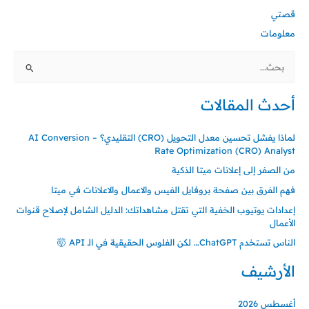
قصتي
معلومات
ا
ل
أحدث المقالات
ب
ح
لماذا يفشل تحسين معدل التحويل (CRO) التقليدي؟ – AI Conversion
ث
Rate Optimization (CRO) Analyst
ع
من الصفر إلى إعلانات ميتا الذكية
ن
فهم الفرق بين صفحة بروفايل الفيس والاعمال والاعلانات في ميتا
:
إعدادات يوتيوب الخفية التي تقتل مشاهداتك: الدليل الشامل لإصلاح قنوات
الأعمال
الناس تستخدم ChatGPT… لكن الفلوس الحقيقية في الـ API 🤯
الأرشيف
أغسطس 2026