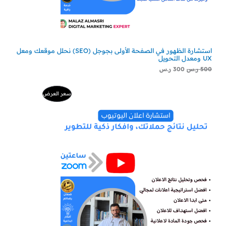
استشارة الظهور في الصفحة الأولى بجوجل (SEO) نحلل موقعك ومعل
UX ومعدل التحويل
500
ر.س
300
ر.س
ا
ا
م
سعر العرض
ل
ل
س
س
ن
ع
ع
ر
ر
ت
ا
ا
ل
ل
ج
أ
ح
ص
ا
م
ل
ل
ي
ي
خ
ه
ه
و
و
:
:
ف
2
5
2
0
ض
9
0
ر
ر
.
.