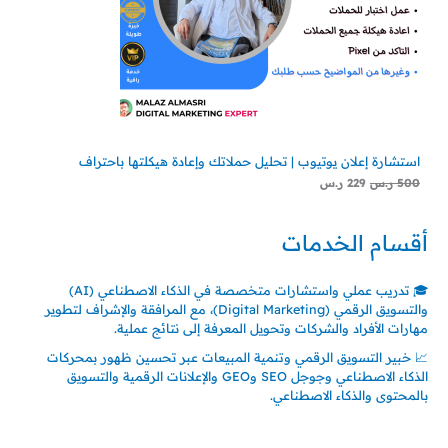
س
س
.
.
استشارة إعلان يوتيوب | تحليل حملاتك وإعادة هيكلتها باحتراف
500
ر.س
229
ر.س
أقسام الخدمات
🎓 تدريب عملي واستشارات متخصصة في الذكاء الاصطناعي (AI)
والتسويق الرقمي (Digital Marketing)، مع المرافقة والإشراف لتطوير
مهارات الأفراد والشركات وتحويل المعرفة إلى نتائج عملية.
📈 خبير التسويق الرقمي وتنمية المبيعات عبر تحسين ظهور بمحركات
الذكاء الاصطناعي وجوجل SEO وGEO والإعلانات الرقمية والتسويق
بالمحتوى والذكاء الاصطناعي.
اتصل بنا