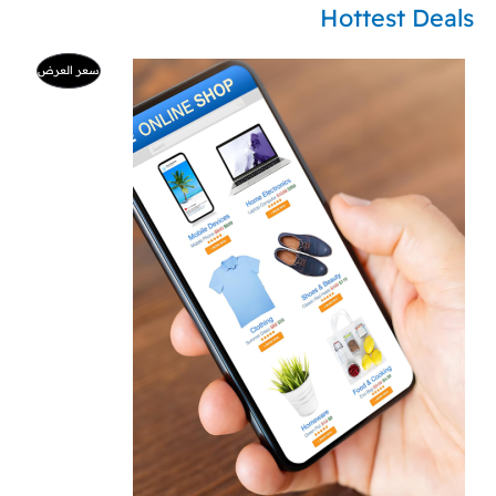
Hottest Deals
ا
ا
م
سعر العرض
ل
ل
س
س
ن
ع
ع
ر
ر
ت
ا
ا
ل
ل
ج
أ
ح
ص
ا
م
ل
ل
ي
ي
خ
ه
ه
و
و
:
:
ف
9
5
9
0
ض
0
ر
ر
.
.
س
س
.
.