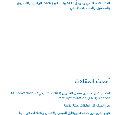
الذكاء الاصطناعي وجوجل SEO وGEO والإعلانات الرقمية والتسويق
بالمحتوى والذكاء الاصطناعي.
إتصل بي
المملكة العربية السعودية - جدة
حي السلامة – دوار رامي
00966550056163
تركيا – اسطنبول
حي ايس نيورت – مجمع FiTwore
00905362121313
أحدث المقالات
لماذا يفشل تحسين معدل التحويل (CRO) التقليدي؟ – AI Conversion
Rate Optimization (CRO) Analyst
من الصفر إلى إعلانات ميتا الذكية
فهم الفرق بين صفحة بروفايل الفيس والاعمال والاعلانات في ميتا