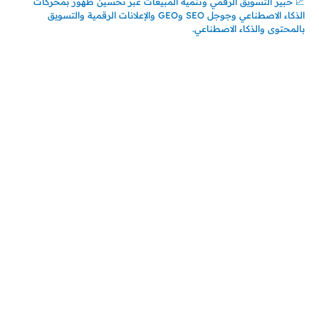
📈 خبير التسويق الرقمي وتنمية المبيعات عبر تحسين ظهور بمحركات
الذكاء الاصطناعي وجوجل SEO وGEO والإعلانات الرقمية والتسويق
بالمحتوى والذكاء الاصطناعي.
اتصل بنا
المملكة العربية السعودية
جدة – السعودية
حي السلامة – دوار رامي
00966550056163
تركيـــا (حاليا مقيم هنا)
تركيا – اسطنبول
حي ايس نيورت – مجمع FiTwore
00905362121313
أحدث المقالات