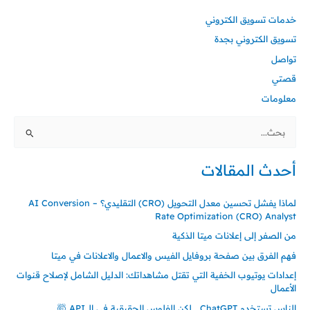
خدمات تسويق الكتروني
تسويق الكتروني بجدة
تواصل
قصتي
معلومات
البحث
عن:
أحدث المقالات
لماذا يفشل تحسين معدل التحويل (CRO) التقليدي؟ – AI Conversion
Rate Optimization (CRO) Analyst
من الصفر إلى إعلانات ميتا الذكية
فهم الفرق بين صفحة بروفايل الفيس والاعمال والاعلانات في ميتا
إعدادات يوتيوب الخفية التي تقتل مشاهداتك: الدليل الشامل لإصلاح قنوات
الأعمال
الناس تستخدم ChatGPT… لكن الفلوس الحقيقية في الـ API 🤯