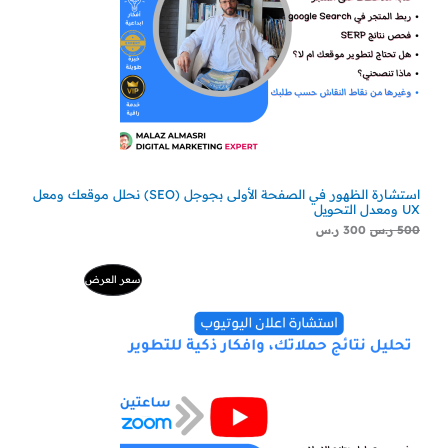
استشارة الظهور في الصفحة الأولى بجوجل (SEO) نحلل موقعك ومعل
UX ومعدل التحويل
500
ر.س
300
ر.س
السعر
السعر
منتج
سعر العرض
الأصلي
الحالي
هو:
هو:
مخفض
500 ر.س.
229 ر.س.