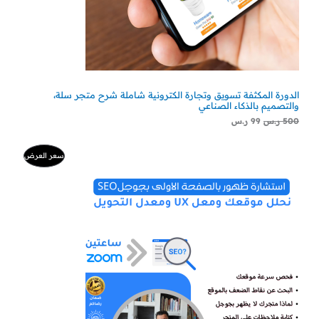
الدورة المكثفة تسويق وتجارة الكترونية شاملة شرح متجر سلة،
والتصميم بالذكاء الصناعي
500
ر.س
99
ر.س
السعر
السعر
منتج
سعر العرض
الأصلي
الحالي
هو:
هو:
مخفض
500 ر.س.
300 ر.س.