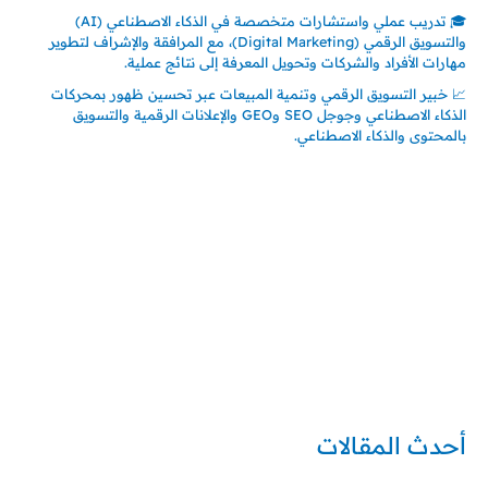
🎓 تدريب عملي واستشارات متخصصة في الذكاء الاصطناعي (AI)
والتسويق الرقمي (Digital Marketing)، مع المرافقة والإشراف لتطوير
مهارات الأفراد والشركات وتحويل المعرفة إلى نتائج عملية.
📈 خبير التسويق الرقمي وتنمية المبيعات عبر تحسين ظهور بمحركات
الذكاء الاصطناعي وجوجل SEO وGEO والإعلانات الرقمية والتسويق
بالمحتوى والذكاء الاصطناعي.
إتصل بي
المملكة العربية السعودية - جدة
حي السلامة – دوار رامي
00966550056163
تركيا – اسطنبول
حي ايس نيورت – مجمع FiTwore
00905362121313
أحدث المقالات