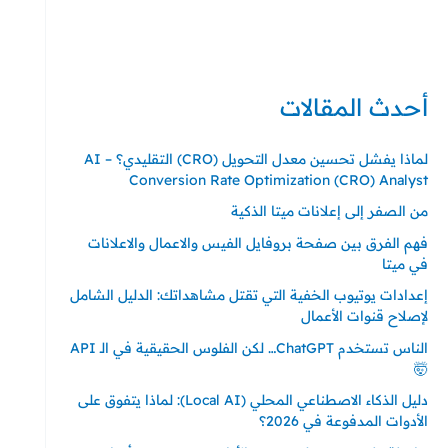
حي ايس نيورت – مجمع FiTwore
00905362121313
أحدث المقالات
لماذا يفشل تحسين معدل التحويل (CRO) التقليدي؟ – AI
Conversion Rate Optimization (CRO) Analyst
من الصفر إلى إعلانات ميتا الذكية
فهم الفرق بين صفحة بروفايل الفيس والاعمال والاعلانات
في ميتا
إعدادات يوتيوب الخفية التي تقتل مشاهداتك: الدليل الشامل
لإصلاح قنوات الأعمال
الناس تستخدم ChatGPT… لكن الفلوس الحقيقية في الـ API
🤯
دليل الذكاء الاصطناعي المحلي (Local AI): لماذا يتفوق على
الأدوات المدفوعة في 2026؟