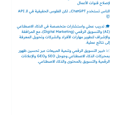
لإصلاح قنوات الأعمال
الناس تستخدم ChatGPT… لكن الفلوس الحقيقية في الـ API
🤯
🎓 تدريب عملي واستشارات متخصصة في الذكاء الاصطناعي
(AI) والتسويق الرقمي (Digital Marketing)، مع المرافقة
والإشراف لتطوير مهارات الأفراد والشركات وتحويل المعرفة
إلى نتائج عملية.
📈 خبير التسويق الرقمي وتنمية المبيعات عبر تحسين ظهور
بمحركات الذكاء الاصطناعي وجوجل SEO وGEO والإعلانات
الرقمية والتسويق بالمحتوى والذكاء الاصطناعي.
إتصل بي
المملكة العربية السعودية - جدة
حي السلامة – دوار رامي
00966550056163
تركيا – اسطنبول