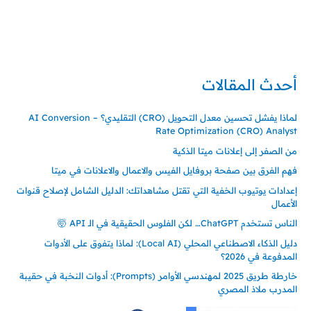
تركيا – اسطنبول
حي ايس نيورت – مجمع FiTwore
00905362121313
أحدث المقالات
لماذا يفشل تحسين معدل التحويل (CRO) التقليدي؟ – AI Conversion
Rate Optimization (CRO) Analyst
من الصفر إلى إعلانات ميتا الذكية
فهم الفرق بين صفحة بروفايل الفيس والاعمال والاعلانات في ميتا
إعدادات يوتيوب الخفية التي تقتل مشاهداتك: الدليل الشامل لإصلاح قنوات
الأعمال
الناس تستخدم ChatGPT… لكن الفلوس الحقيقية في الـ API 🤯
دليل الذكاء الاصطناعي المحلي (Local AI): لماذا يتفوق على الأدوات
المدفوعة في 2026؟
خارطة طريق 2025 لمهندسي الأوامر (Prompts): أدوات النخبة في حقيبة
المدرب ملاذ المصري