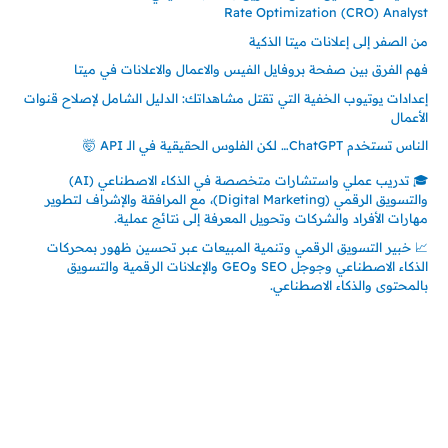
Rate Optimization (CRO) Analyst
من الصفر إلى إعلانات ميتا الذكية
فهم الفرق بين صفحة بروفايل الفيس والاعمال والاعلانات في ميتا
إعدادات يوتيوب الخفية التي تقتل مشاهداتك: الدليل الشامل لإصلاح قنوات
الأعمال
الناس تستخدم ChatGPT… لكن الفلوس الحقيقية في الـ API 🤯
🎓 تدريب عملي واستشارات متخصصة في الذكاء الاصطناعي (AI)
والتسويق الرقمي (Digital Marketing)، مع المرافقة والإشراف لتطوير
مهارات الأفراد والشركات وتحويل المعرفة إلى نتائج عملية.
📈 خبير التسويق الرقمي وتنمية المبيعات عبر تحسين ظهور بمحركات
الذكاء الاصطناعي وجوجل SEO وGEO والإعلانات الرقمية والتسويق
بالمحتوى والذكاء الاصطناعي.
إتصل بي
المملكة العربية السعودية - جدة
حي السلامة – دوار رامي
00966550056163