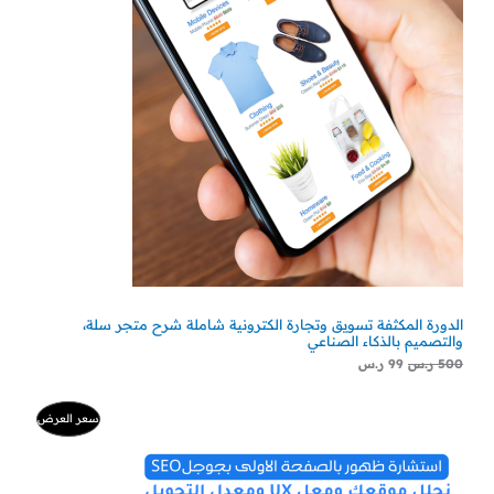
الدورة المكثفة تسويق وتجارة الكترونية شاملة شرح متجر سلة،
والتصميم بالذكاء الصناعي
500
ر.س
99
ر.س
السعر
السعر
منتج
سعر العرض
الأصلي
الحالي
هو:
هو:
مخفض
500 ر.س.
300 ر.س.