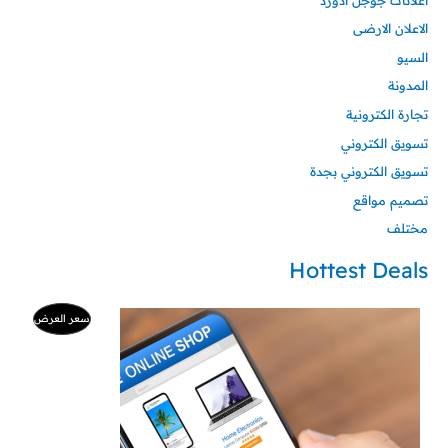
الاعلان الارضى
السيو
المدونة
تجارة الكترونية
تسويق الكتروني
تسويق الكتروني بجدة
تصميم مواقع
مختلف
Hottest Deals
السعر
السعر
منتج
سعر العرض
الأصلي
الحالي
هو:
هو:
مخفض
500 ر.س.
99 ر.س.