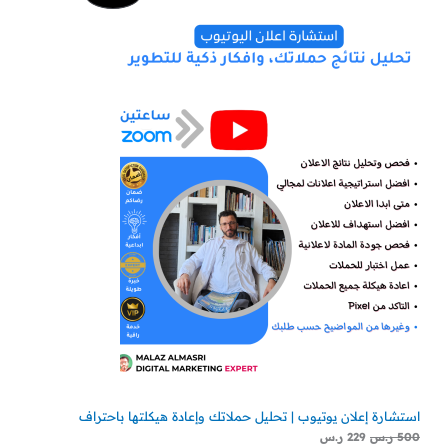
الأصلي
الحالي
هو:
هو:
مخفض
500 ر.س.
229 ر.س.
استشارة إعلان يوتيوب | تحليل حملاتك وإعادة هيكلتها باحتراف
500
ر.س
229
ر.س