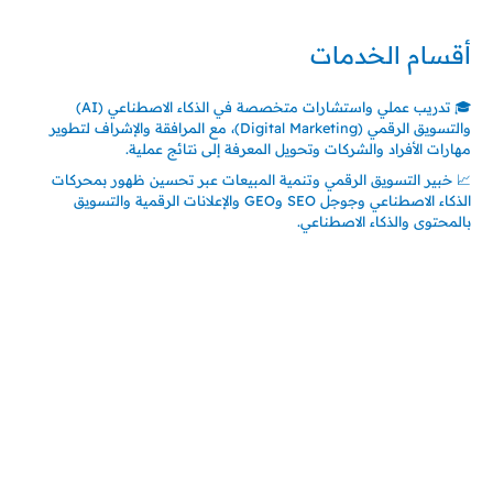
أقسام الخدمات
🎓 تدريب عملي واستشارات متخصصة في الذكاء الاصطناعي (AI)
والتسويق الرقمي (Digital Marketing)، مع المرافقة والإشراف لتطوير
مهارات الأفراد والشركات وتحويل المعرفة إلى نتائج عملية.
📈 خبير التسويق الرقمي وتنمية المبيعات عبر تحسين ظهور بمحركات
الذكاء الاصطناعي وجوجل SEO وGEO والإعلانات الرقمية والتسويق
بالمحتوى والذكاء الاصطناعي.
اتصل بنا
المملكة العربية السعودية
جدة – السعودية
حي السلامة – دوار رامي
00966550056163
تركيـــا (حاليا مقيم هنا)