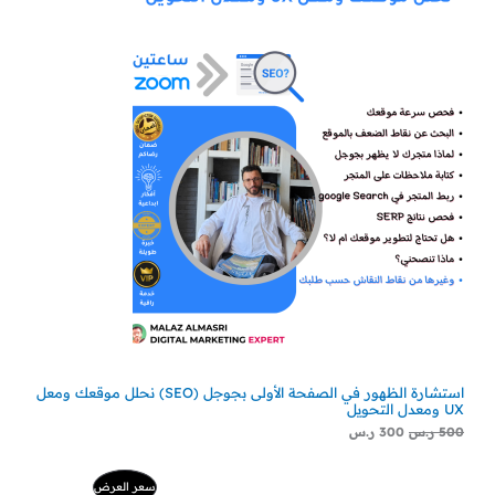
استشارة الظهور في الصفحة الأولى بجوجل (SEO) نحلل موقعك ومعل
UX ومعدل التحويل
500
ر.س
300
ر.س
السعر
السعر
منتج
سعر العرض