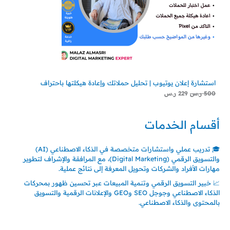
استشارة إعلان يوتيوب | تحليل حملاتك وإعادة هيكلتها باحتراف
500
ر.س
229
ر.س
أقسام الخدمات
🎓 تدريب عملي واستشارات متخصصة في الذكاء الاصطناعي (AI)
والتسويق الرقمي (Digital Marketing)، مع المرافقة والإشراف لتطوير
مهارات الأفراد والشركات وتحويل المعرفة إلى نتائج عملية.
📈 خبير التسويق الرقمي وتنمية المبيعات عبر تحسين ظهور بمحركات
الذكاء الاصطناعي وجوجل SEO وGEO والإعلانات الرقمية والتسويق
بالمحتوى والذكاء الاصطناعي.
اتصل بنا