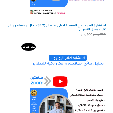
استشارة الظهور في الصفحة الأولى بجوجل (SEO) نحلل موقعك ومعل
UX ومعدل التحويل
500
ر.س
300
ر.س
السعر
السعر
منتج
سعر العرض
الأصلي
الحالي
هو:
هو:
مخفض
500 ر.س.
229 ر.س.