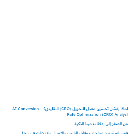
المملكة العربية السعودية
جدة – السعودية
حي السلامة – دوار رامي
00966550056163
تركيـــا (حاليا مقيم هنا)
تركيا – اسطنبول
حي ايس نيورت – مجمع FiTwore
00905362121313
أحدث المقالات
لماذا يفشل تحسين معدل التحويل (CRO) التقليدي؟ – AI Conversion
Rate Optimization (CRO) Analyst
من الصفر إلى إعلانات ميتا الذكية
فهم الفرق بين صفحة بروفايل الفيس والاعمال والاعلانات في ميتا