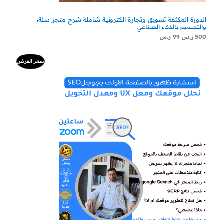
الدورة المكثفة تسويق وتجارة الكترونية شاملة شرح متجر سلة،
والتصميم بالذكاء الصناعي
500
ر.س
99
ر.س
السعر
السعر
منتج
سعر العرض
الأصلي
الحالي
هو:
هو:
مخفض
500 ر.س.
300 ر.س.