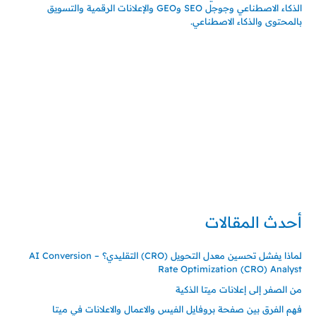
الذكاء الاصطناعي وجوجل SEO وGEO والإعلانات الرقمية والتسويق
بالمحتوى والذكاء الاصطناعي.
إتصل بي
المملكة العربية السعودية - جدة
حي السلامة – دوار رامي
00966550056163
تركيا – اسطنبول
حي ايس نيورت – مجمع FiTwore
00905362121313
أحدث المقالات
لماذا يفشل تحسين معدل التحويل (CRO) التقليدي؟ – AI Conversion
Rate Optimization (CRO) Analyst
من الصفر إلى إعلانات ميتا الذكية
فهم الفرق بين صفحة بروفايل الفيس والاعمال والاعلانات في ميتا