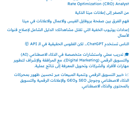
Rate Optimization (CRO) Analyst
من الصفر إلى إعلانات ميتا الذكية
فهم الفرق بين صفحة بروفايل الفيس والاعمال والاعلانات في ميتا
إعدادات يوتيوب الخفية التي تقتل مشاهداتك: الدليل الشامل لإصلاح قنوات
الأعمال
الناس تستخدم ChatGPT… لكن الفلوس الحقيقية في الـ API 🤯
🎓 تدريب عملي واستشارات متخصصة في الذكاء الاصطناعي (AI)
والتسويق الرقمي (Digital Marketing)، مع المرافقة والإشراف لتطوير
مهارات الأفراد والشركات وتحويل المعرفة إلى نتائج عملية.
📈 خبير التسويق الرقمي وتنمية المبيعات عبر تحسين ظهور بمحركات
الذكاء الاصطناعي وجوجل SEO وGEO والإعلانات الرقمية والتسويق
بالمحتوى والذكاء الاصطناعي.
إتصل بي
المملكة العربية السعودية - جدة
حي السلامة – دوار رامي
00966550056163