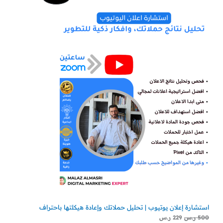
الأصلي
الحالي
هو:
هو:
مخفض
500 ر.س.
229 ر.س.
استشارة إعلان يوتيوب | تحليل حملاتك وإعادة هيكلتها باحتراف
500
ر.س
229
ر.س