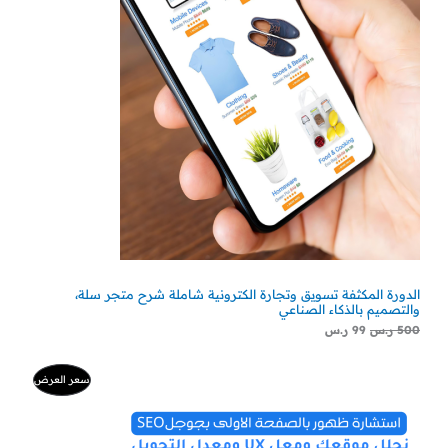
الدورة المكثفة تسويق وتجارة الكترونية شاملة شرح متجر سلة،
والتصميم بالذكاء الصناعي
500
ر.س
99
ر.س
السعر
السعر
منتج
سعر العرض
الأصلي
الحالي
هو:
هو:
مخفض
500 ر.س.
300 ر.س.