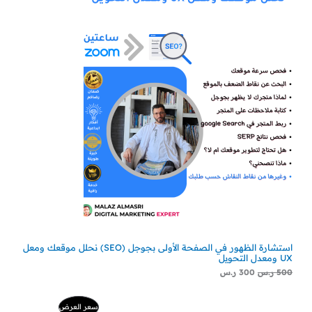
استشارة الظهور في الصفحة الأولى بجوجل (SEO) نحلل موقعك ومعل
UX ومعدل التحويل
500
ر.س
300
ر.س
السعر
السعر
منتج
سعر العرض