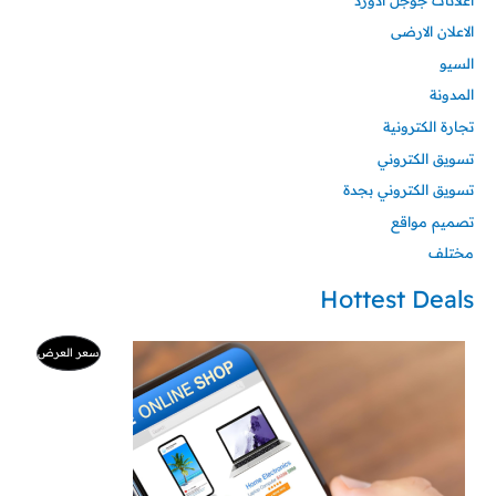
الاعلان الارضى
السيو
المدونة
تجارة الكترونية
تسويق الكتروني
تسويق الكتروني بجدة
تصميم مواقع
مختلف
Hottest Deals
السعر
السعر
منتج
سعر العرض
الأصلي
الحالي
هو:
هو:
مخفض
500 ر.س.
99 ر.س.