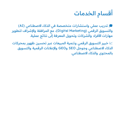
أقسام الخدمات
🎓 تدريب عملي واستشارات متخصصة في الذكاء الاصطناعي (AI)
والتسويق الرقمي (Digital Marketing)، مع المرافقة والإشراف لتطوير
مهارات الأفراد والشركات وتحويل المعرفة إلى نتائج عملية.
📈 خبير التسويق الرقمي وتنمية المبيعات عبر تحسين ظهور بمحركات
الذكاء الاصطناعي وجوجل SEO وGEO والإعلانات الرقمية والتسويق
بالمحتوى والذكاء الاصطناعي.
اتصل بنا
المملكة العربية السعودية
جدة – السعودية
حي السلامة – دوار رامي
00966550056163
تركيـــا (حاليا مقيم هنا)