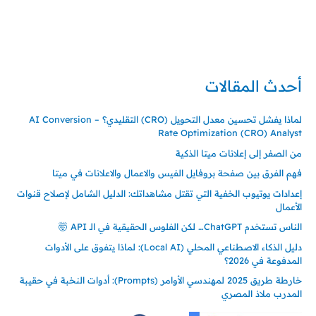
تركيا – اسطنبول
حي ايس نيورت – مجمع FiTwore
00905362121313
أحدث المقالات
لماذا يفشل تحسين معدل التحويل (CRO) التقليدي؟ – AI Conversion
Rate Optimization (CRO) Analyst
من الصفر إلى إعلانات ميتا الذكية
فهم الفرق بين صفحة بروفايل الفيس والاعمال والاعلانات في ميتا
إعدادات يوتيوب الخفية التي تقتل مشاهداتك: الدليل الشامل لإصلاح قنوات
الأعمال
الناس تستخدم ChatGPT… لكن الفلوس الحقيقية في الـ API 🤯
دليل الذكاء الاصطناعي المحلي (Local AI): لماذا يتفوق على الأدوات
المدفوعة في 2026؟
خارطة طريق 2025 لمهندسي الأوامر (Prompts): أدوات النخبة في حقيبة
المدرب ملاذ المصري