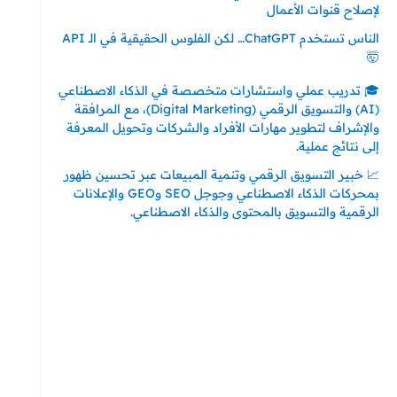
لإصلاح قنوات الأعمال
الناس تستخدم ChatGPT… لكن الفلوس الحقيقية في الـ API
🤯
🎓 تدريب عملي واستشارات متخصصة في الذكاء الاصطناعي
(AI) والتسويق الرقمي (Digital Marketing)، مع المرافقة
والإشراف لتطوير مهارات الأفراد والشركات وتحويل المعرفة
إلى نتائج عملية.
📈 خبير التسويق الرقمي وتنمية المبيعات عبر تحسين ظهور
بمحركات الذكاء الاصطناعي وجوجل SEO وGEO والإعلانات
الرقمية والتسويق بالمحتوى والذكاء الاصطناعي.
إتصل بي
المملكة العربية السعودية - جدة
حي السلامة – دوار رامي
00966550056163
تركيا – اسطنبول