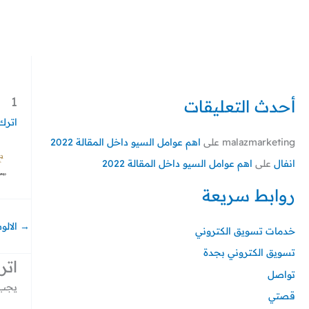
خطي
لى
لمحتوى
1
أحدث التعليقات
اترك 
malazmarketing
على
اهم عوامل السيو داخل المقالة 2022
انفال
على
اهم عوامل السيو داخل المقالة 2022
روابط سريعة
→
الالو
خدمات تسويق الكتروني
تسويق الكتروني بجدة
اتر
تواصل
يجب 
قصتي