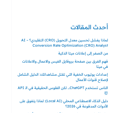
حي ايس نيورت – مجمع FiTwore
00905362121313
أحدث المقالات
لماذا يفشل تحسين معدل التحويل (CRO) التقليدي؟ – AI
Conversion Rate Optimization (CRO) Analyst
من الصفر إلى إعلانات ميتا الذكية
فهم الفرق بين صفحة بروفايل الفيس والاعمال والاعلانات
في ميتا
إعدادات يوتيوب الخفية التي تقتل مشاهداتك: الدليل الشامل
لإصلاح قنوات الأعمال
الناس تستخدم ChatGPT… لكن الفلوس الحقيقية في الـ API
🤯
دليل الذكاء الاصطناعي المحلي (Local AI): لماذا يتفوق على
الأدوات المدفوعة في 2026؟