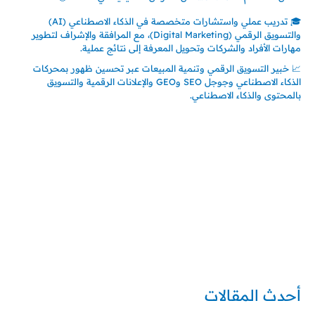
🎓 تدريب عملي واستشارات متخصصة في الذكاء الاصطناعي (AI)
والتسويق الرقمي (Digital Marketing)، مع المرافقة والإشراف لتطوير
مهارات الأفراد والشركات وتحويل المعرفة إلى نتائج عملية.
📈 خبير التسويق الرقمي وتنمية المبيعات عبر تحسين ظهور بمحركات
الذكاء الاصطناعي وجوجل SEO وGEO والإعلانات الرقمية والتسويق
بالمحتوى والذكاء الاصطناعي.
إتصل بي
المملكة العربية السعودية - جدة
حي السلامة – دوار رامي
00966550056163
تركيا – اسطنبول
حي ايس نيورت – مجمع FiTwore
00905362121313
أحدث المقالات