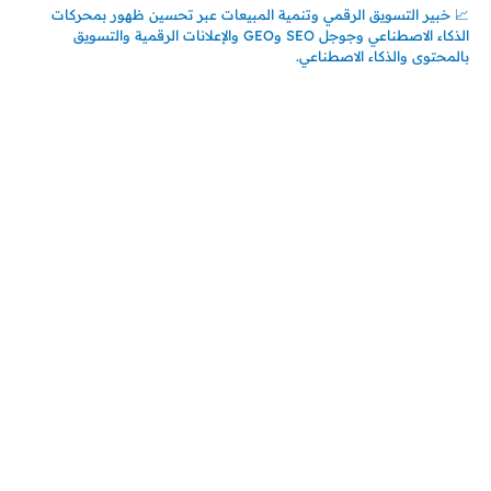
📈 خبير التسويق الرقمي وتنمية المبيعات عبر تحسين ظهور بمحركات
الذكاء الاصطناعي وجوجل SEO وGEO والإعلانات الرقمية والتسويق
بالمحتوى والذكاء الاصطناعي.
اتصل بنا
المملكة العربية السعودية
جدة – السعودية
حي السلامة – دوار رامي
00966550056163
تركيـــا (حاليا مقيم هنا)
تركيا – اسطنبول
حي ايس نيورت – مجمع FiTwore
00905362121313
أحدث المقالات