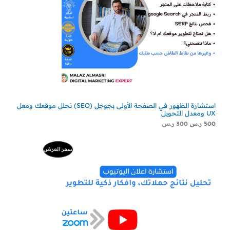
استشارة الظهور في الصفحة الأولى بجوجل (SEO) نحلل موقعك ومعل
UX ومعدل التحويل
500
ر.س
300
ر.س
السعر
السعر
منتج
سعر العرض
الأصلي
الحالي
هو:
هو:
مخفض
500 ر.س.
229 ر.س.