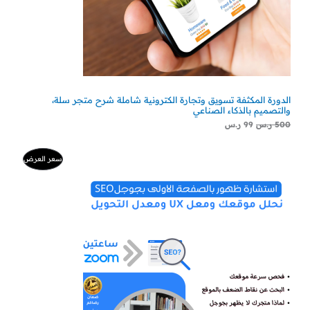
الدورة المكثفة تسويق وتجارة الكترونية شاملة شرح متجر سلة،
والتصميم بالذكاء الصناعي
500
ر.س
99
ر.س
السعر
السعر
منتج
سعر العرض
الأصلي
الحالي
هو:
هو:
مخفض
500 ر.س.
300 ر.س.