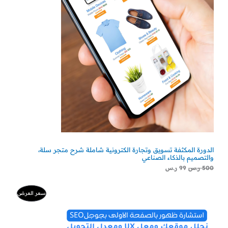
الدورة المكثفة تسويق وتجارة الكترونية شاملة شرح متجر سلة،
والتصميم بالذكاء الصناعي
500
ر.س
99
ر.س
السعر
السعر
منتج
سعر العرض
الأصلي
الحالي
هو:
هو:
مخفض
500 ر.س.
300 ر.س.