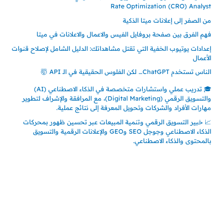
Rate Optimization (CRO) Analyst
من الصفر إلى إعلانات ميتا الذكية
فهم الفرق بين صفحة بروفايل الفيس والاعمال والاعلانات في ميتا
إعدادات يوتيوب الخفية التي تقتل مشاهداتك: الدليل الشامل لإصلاح قنوات
الأعمال
الناس تستخدم ChatGPT… لكن الفلوس الحقيقية في الـ API 🤯
🎓 تدريب عملي واستشارات متخصصة في الذكاء الاصطناعي (AI)
والتسويق الرقمي (Digital Marketing)، مع المرافقة والإشراف لتطوير
مهارات الأفراد والشركات وتحويل المعرفة إلى نتائج عملية.
📈 خبير التسويق الرقمي وتنمية المبيعات عبر تحسين ظهور بمحركات
الذكاء الاصطناعي وجوجل SEO وGEO والإعلانات الرقمية والتسويق
بالمحتوى والذكاء الاصطناعي.
إتصل بي
المملكة العربية السعودية - جدة
حي السلامة – دوار رامي
00966550056163