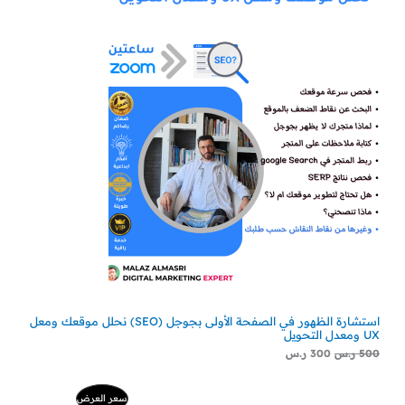
استشارة الظهور في الصفحة الأولى بجوجل (SEO) نحلل موقعك ومعل
UX ومعدل التحويل
500
ر.س
300
ر.س
السعر
السعر
منتج
سعر العرض