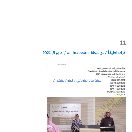
خطي
لى
لمحتوى
11
اترك تعليقاً
/ بواسطة
aminabedcu
/
مايو 3, 2021