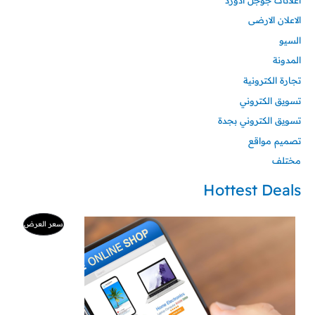
الاعلان الارضى
السيو
المدونة
تجارة الكترونية
تسويق الكتروني
تسويق الكتروني بجدة
تصميم مواقع
مختلف
Hottest Deals
السعر
السعر
منتج
سعر العرض
الأصلي
الحالي
هو:
هو:
مخفض
500 ر.س.
99 ر.س.