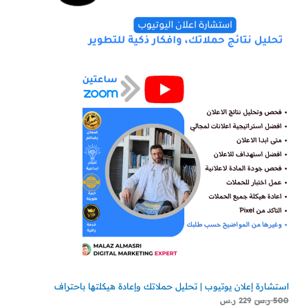
الأصلي
الحالي
هو:
هو:
مخفض
500 ر.س.
229 ر.س.
استشارة إعلان يوتيوب | تحليل حملاتك وإعادة هيكلتها باحتراف
500
ر.س
229
ر.س