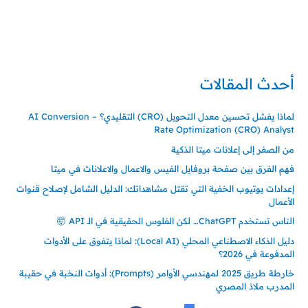
تركيا – اسطنبول
حي ايس نيورت – مجمع FiTwore
00905362121313
أحدث المقالات
لماذا يفشل تحسين معدل التحويل (CRO) التقليدي؟ – AI Conversion
Rate Optimization (CRO) Analyst
من الصفر إلى إعلانات ميتا الذكية
فهم الفرق بين صفحة بروفايل الفيس والاعمال والاعلانات في ميتا
إعدادات يوتيوب الخفية التي تقتل مشاهداتك: الدليل الشامل لإصلاح قنوات
الأعمال
الناس تستخدم ChatGPT… لكن الفلوس الحقيقية في الـ API 🤯
دليل الذكاء الاصطناعي المحلي (Local AI): لماذا يتفوق على الأدوات
المدفوعة في 2026؟
خارطة طريق 2025 لمهندسي الأوامر (Prompts): أدوات النخبة في حقيبة
المدرب ملاذ المصري