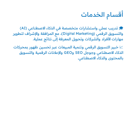
أقسام الخدمات
🎓 تدريب عملي واستشارات متخصصة في الذكاء الاصطناعي (AI)
والتسويق الرقمي (Digital Marketing)، مع المرافقة والإشراف لتطوير
مهارات الأفراد والشركات وتحويل المعرفة إلى نتائج عملية.
📈 خبير التسويق الرقمي وتنمية المبيعات عبر تحسين ظهور بمحركات
الذكاء الاصطناعي وجوجل SEO وGEO والإعلانات الرقمية والتسويق
بالمحتوى والذكاء الاصطناعي.
اتصل بنا
المملكة العربية السعودية
جدة – السعودية
حي السلامة – دوار رامي
00966550056163
تركيـــا (حاليا مقيم هنا)