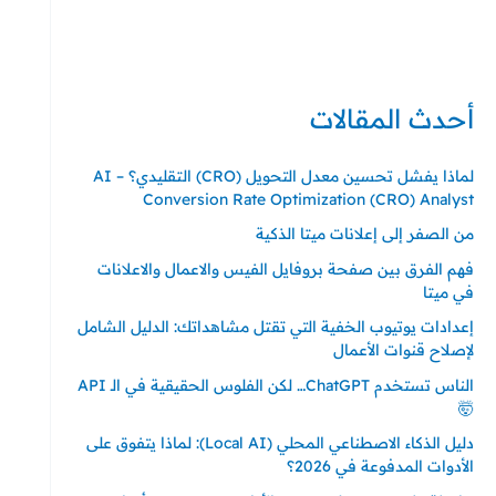
حي ايس نيورت – مجمع FiTwore
00905362121313
أحدث المقالات
لماذا يفشل تحسين معدل التحويل (CRO) التقليدي؟ – AI
Conversion Rate Optimization (CRO) Analyst
من الصفر إلى إعلانات ميتا الذكية
فهم الفرق بين صفحة بروفايل الفيس والاعمال والاعلانات
في ميتا
إعدادات يوتيوب الخفية التي تقتل مشاهداتك: الدليل الشامل
لإصلاح قنوات الأعمال
الناس تستخدم ChatGPT… لكن الفلوس الحقيقية في الـ API
🤯
دليل الذكاء الاصطناعي المحلي (Local AI): لماذا يتفوق على
الأدوات المدفوعة في 2026؟