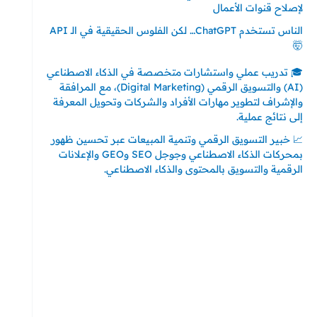
لإصلاح قنوات الأعمال
الناس تستخدم ChatGPT… لكن الفلوس الحقيقية في الـ API
🤯
🎓 تدريب عملي واستشارات متخصصة في الذكاء الاصطناعي
(AI) والتسويق الرقمي (Digital Marketing)، مع المرافقة
والإشراف لتطوير مهارات الأفراد والشركات وتحويل المعرفة
إلى نتائج عملية.
📈 خبير التسويق الرقمي وتنمية المبيعات عبر تحسين ظهور
بمحركات الذكاء الاصطناعي وجوجل SEO وGEO والإعلانات
الرقمية والتسويق بالمحتوى والذكاء الاصطناعي.
إتصل بي
المملكة العربية السعودية - جدة
حي السلامة – دوار رامي
00966550056163
تركيا – اسطنبول