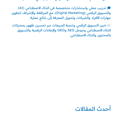
🎓 تدريب عملي واستشارات متخصصة في الذكاء الاصطناعي (AI)
والتسويق الرقمي (Digital Marketing)، مع المرافقة والإشراف لتطوير
مهارات الأفراد والشركات وتحويل المعرفة إلى نتائج عملية.
📈 خبير التسويق الرقمي وتنمية المبيعات عبر تحسين ظهور بمحركات
الذكاء الاصطناعي وجوجل SEO وGEO والإعلانات الرقمية والتسويق
بالمحتوى والذكاء الاصطناعي.
إتصل بي
المملكة العربية السعودية - جدة
حي السلامة – دوار رامي
00966550056163
تركيا – اسطنبول
حي ايس نيورت – مجمع FiTwore
00905362121313
أحدث المقالات