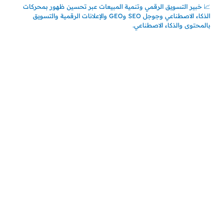
📈 خبير التسويق الرقمي وتنمية المبيعات عبر تحسين ظهور بمحركات
الذكاء الاصطناعي وجوجل SEO وGEO والإعلانات الرقمية والتسويق
بالمحتوى والذكاء الاصطناعي.
اتصل بنا
المملكة العربية السعودية
جدة – السعودية
حي السلامة – دوار رامي
00966550056163
تركيـــا (حاليا مقيم هنا)
تركيا – اسطنبول
حي ايس نيورت – مجمع FiTwore
00905362121313
أحدث المقالات