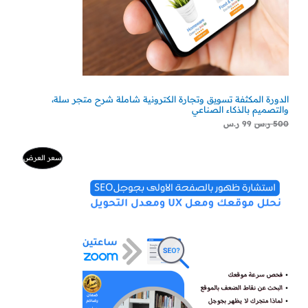
الدورة المكثفة تسويق وتجارة الكترونية شاملة شرح متجر سلة،
والتصميم بالذكاء الصناعي
500
ر.س
99
ر.س
السعر
السعر
منتج
سعر العرض
الأصلي
الحالي
هو:
هو:
مخفض
500 ر.س.
300 ر.س.