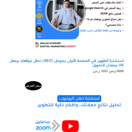
استشارة الظهور في الصفحة الأولى بجوجل (SEO) نحلل موقعك ومعل
UX ومعدل التحويل
500
ر.س
300
ر.س
السعر
السعر
منتج
سعر العرض
الأصلي
الحالي
هو:
هو:
مخفض
500 ر.س.
229 ر.س.