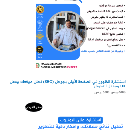
استشارة الظهور في الصفحة الأولى بجوجل (SEO) نحلل موقعك ومعل
UX ومعدل التحويل
500
ر.س
300
ر.س
السعر
السعر
منتج
سعر العرض
الأصلي
الحالي
هو:
هو:
مخفض
500 ر.س.
229 ر.س.