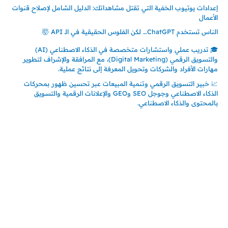
إعدادات يوتيوب الخفية التي تقتل مشاهداتك: الدليل الشامل لإصلاح قنوات
الأعمال
الناس تستخدم ChatGPT… لكن الفلوس الحقيقية في الـ API 🤯
🎓 تدريب عملي واستشارات متخصصة في الذكاء الاصطناعي (AI)
والتسويق الرقمي (Digital Marketing)، مع المرافقة والإشراف لتطوير
مهارات الأفراد والشركات وتحويل المعرفة إلى نتائج عملية.
📈 خبير التسويق الرقمي وتنمية المبيعات عبر تحسين ظهور بمحركات
الذكاء الاصطناعي وجوجل SEO وGEO والإعلانات الرقمية والتسويق
بالمحتوى والذكاء الاصطناعي.
إتصل بي
المملكة العربية السعودية - جدة
حي السلامة – دوار رامي
00966550056163
تركيا – اسطنبول
حي ايس نيورت – مجمع FiTwore
00905362121313