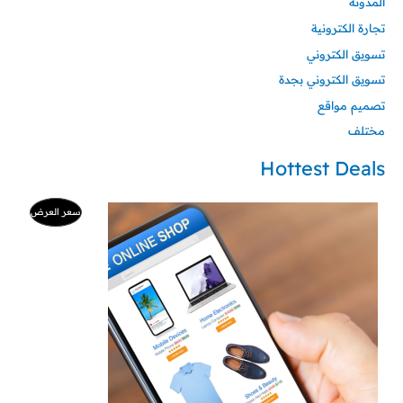
المدونة
تجارة الكترونية
تسويق الكتروني
تسويق الكتروني بجدة
تصميم مواقع
مختلف
Hottest Deals
السعر
السعر
منتج
سعر العرض
الأصلي
الحالي
هو:
هو:
مخفض
500 ر.س.
99 ر.س.