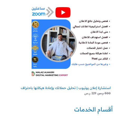
استشارة إعلان يوتيوب | تحليل حملاتك وإعادة هيكلتها باحتراف
500
ر.س
229
ر.س
أقسام الخدمات