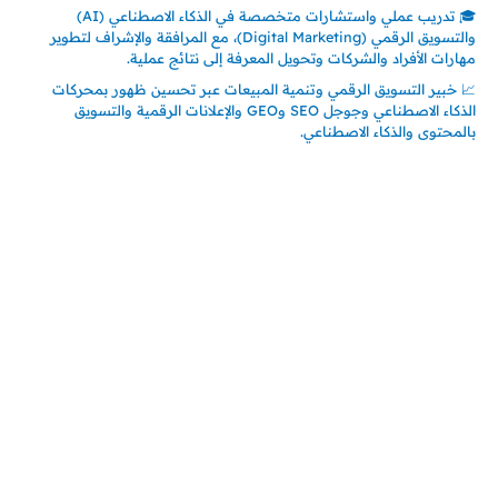
🎓 تدريب عملي واستشارات متخصصة في الذكاء الاصطناعي (AI)
والتسويق الرقمي (Digital Marketing)، مع المرافقة والإشراف لتطوير
مهارات الأفراد والشركات وتحويل المعرفة إلى نتائج عملية.
📈 خبير التسويق الرقمي وتنمية المبيعات عبر تحسين ظهور بمحركات
الذكاء الاصطناعي وجوجل SEO وGEO والإعلانات الرقمية والتسويق
بالمحتوى والذكاء الاصطناعي.
اتصل بنا
المملكة العربية السعودية
جدة – السعودية
حي السلامة – دوار رامي
00966550056163
تركيـــا (حاليا مقيم هنا)
تركيا – اسطنبول
حي ايس نيورت – مجمع FiTwore
00905362121313