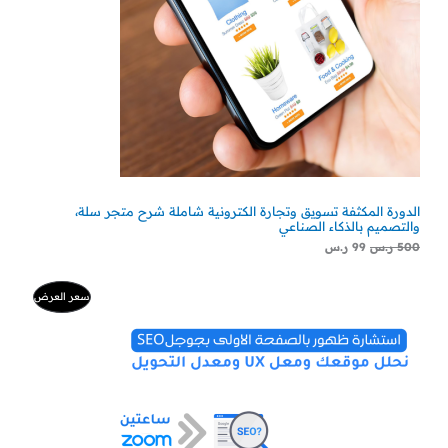
الدورة المكثفة تسويق وتجارة الكترونية شاملة شرح متجر سلة،
والتصميم بالذكاء الصناعي
500
ر.س
99
ر.س
السعر
السعر
منتج
سعر العرض
الأصلي
الحالي
هو:
هو:
مخفض
500 ر.س.
300 ر.س.