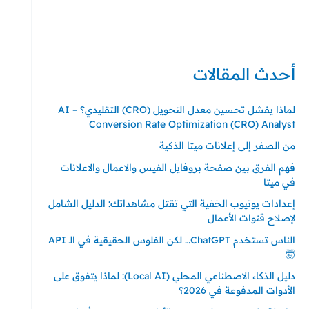
حي ايس نيورت – مجمع FiTwore
00905362121313
أحدث المقالات
لماذا يفشل تحسين معدل التحويل (CRO) التقليدي؟ – AI
Conversion Rate Optimization (CRO) Analyst
من الصفر إلى إعلانات ميتا الذكية
فهم الفرق بين صفحة بروفايل الفيس والاعمال والاعلانات
في ميتا
إعدادات يوتيوب الخفية التي تقتل مشاهداتك: الدليل الشامل
لإصلاح قنوات الأعمال
الناس تستخدم ChatGPT… لكن الفلوس الحقيقية في الـ API
🤯
دليل الذكاء الاصطناعي المحلي (Local AI): لماذا يتفوق على
الأدوات المدفوعة في 2026؟