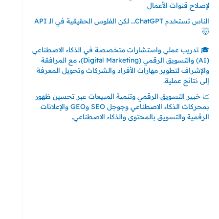
لإصلاح قنوات الأعمال
الناس تستخدم ChatGPT… لكن الفلوس الحقيقية في الـ API
🤯
🎓 تدريب عملي واستشارات متخصصة في الذكاء الاصطناعي
(AI) والتسويق الرقمي (Digital Marketing)، مع المرافقة
والإشراف لتطوير مهارات الأفراد والشركات وتحويل المعرفة
إلى نتائج عملية.
📈 خبير التسويق الرقمي وتنمية المبيعات عبر تحسين ظهور
بمحركات الذكاء الاصطناعي وجوجل SEO وGEO والإعلانات
الرقمية والتسويق بالمحتوى والذكاء الاصطناعي.
إتصل بي
المملكة العربية السعودية - جدة
حي السلامة – دوار رامي
00966550056163
تركيا – اسطنبول