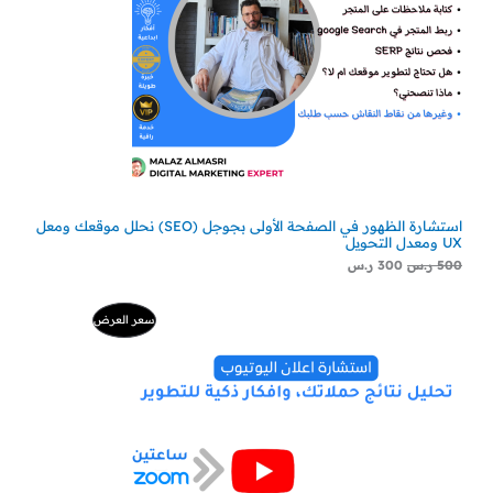
استشارة الظهور في الصفحة الأولى بجوجل (SEO) نحلل موقعك ومعل
UX ومعدل التحويل
500
ر.س
300
ر.س
السعر
السعر
منتج
سعر العرض
الأصلي
الحالي
هو:
هو:
مخفض
500 ر.س.
229 ر.س.