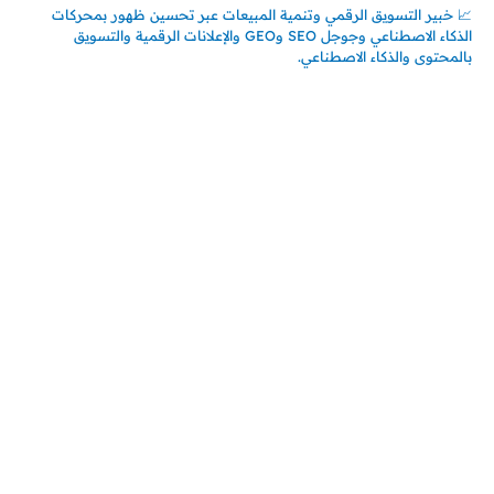
📈 خبير التسويق الرقمي وتنمية المبيعات عبر تحسين ظهور بمحركات
الذكاء الاصطناعي وجوجل SEO وGEO والإعلانات الرقمية والتسويق
بالمحتوى والذكاء الاصطناعي.
اتصل بنا
المملكة العربية السعودية
جدة – السعودية
حي السلامة – دوار رامي
00966550056163
تركيـــا (حاليا مقيم هنا)
تركيا – اسطنبول
حي ايس نيورت – مجمع FiTwore
00905362121313
أحدث المقالات