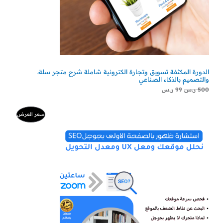
الدورة المكثفة تسويق وتجارة الكترونية شاملة شرح متجر سلة،
والتصميم بالذكاء الصناعي
500
ر.س
99
ر.س
السعر
السعر
منتج
سعر العرض
الأصلي
الحالي
هو:
هو:
مخفض
500 ر.س.
300 ر.س.