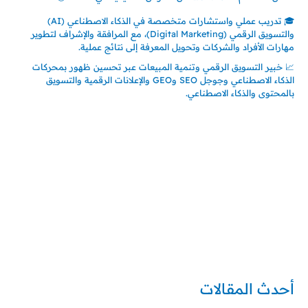
🎓 تدريب عملي واستشارات متخصصة في الذكاء الاصطناعي (AI)
والتسويق الرقمي (Digital Marketing)، مع المرافقة والإشراف لتطوير
مهارات الأفراد والشركات وتحويل المعرفة إلى نتائج عملية.
📈 خبير التسويق الرقمي وتنمية المبيعات عبر تحسين ظهور بمحركات
الذكاء الاصطناعي وجوجل SEO وGEO والإعلانات الرقمية والتسويق
بالمحتوى والذكاء الاصطناعي.
إتصل بي
المملكة العربية السعودية - جدة
حي السلامة – دوار رامي
00966550056163
تركيا – اسطنبول
حي ايس نيورت – مجمع FiTwore
00905362121313
أحدث المقالات