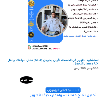
استشارة الظهور في الصفحة الأولى بجوجل (SEO) نحلل موقعك ومعل
UX ومعدل التحويل
500
ر.س
300
ر.س
السعر
السعر
منتج
سعر العرض
الأصلي
الحالي
هو:
هو:
مخفض
500 ر.س.
229 ر.س.