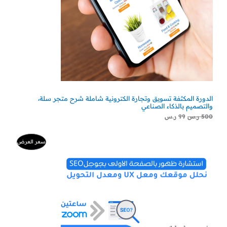
الدورة المكثفة تسويق وتجارة الكترونية شاملة شرح متجر سلة،
والتصميم بالذكاء الصناعي
500
ر.س
99
ر.س
السعر
السعر
منتج
سعر العرض
الأصلي
الحالي
هو:
هو:
مخفض
500 ر.س.
300 ر.س.