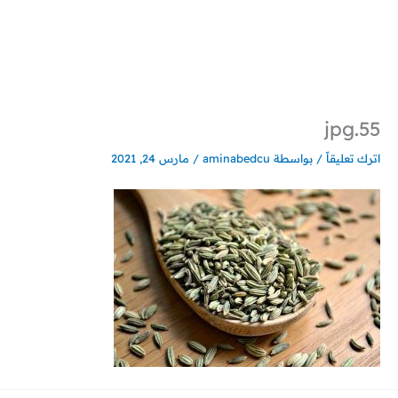
خطي
لى
لمحتوى
55.jpg
اترك تعليقاً
/ بواسطة
aminabedcu
/
مارس 24, 2021