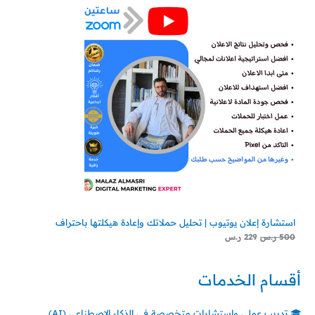
استشارة إعلان يوتيوب | تحليل حملاتك وإعادة هيكلتها باحتراف
500
ر.س
229
ر.س
أقسام الخدمات
🎓 تدريب عملي واستشارات متخصصة في الذكاء الاصطناعي (AI)