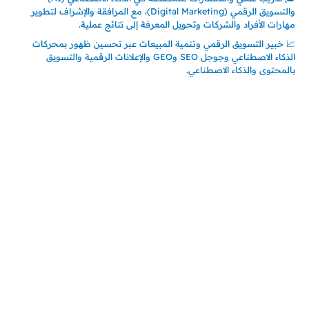
والتسويق الرقمي (Digital Marketing)، مع المرافقة والإشراف لتطوير
مهارات الأفراد والشركات وتحويل المعرفة إلى نتائج عملية.
📈 خبير التسويق الرقمي وتنمية المبيعات عبر تحسين ظهور بمحركات
الذكاء الاصطناعي وجوجل SEO وGEO والإعلانات الرقمية والتسويق
بالمحتوى والذكاء الاصطناعي.
اتصل بنا
المملكة العربية السعودية
جدة – السعودية
حي السلامة – دوار رامي
00966550056163
تركيـــا (حاليا مقيم هنا)
تركيا – اسطنبول
حي ايس نيورت – مجمع FiTwore
00905362121313