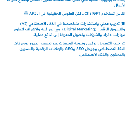
الأعمال
الناس تستخدم ChatGPT… لكن الفلوس الحقيقية في الـ API 🤯
🎓 تدريب عملي واستشارات متخصصة في الذكاء الاصطناعي (AI)
والتسويق الرقمي (Digital Marketing)، مع المرافقة والإشراف لتطوير
مهارات الأفراد والشركات وتحويل المعرفة إلى نتائج عملية.
📈 خبير التسويق الرقمي وتنمية المبيعات عبر تحسين ظهور بمحركات
الذكاء الاصطناعي وجوجل SEO وGEO والإعلانات الرقمية والتسويق
بالمحتوى والذكاء الاصطناعي.
إتصل بي
المملكة العربية السعودية - جدة
حي السلامة – دوار رامي
00966550056163
تركيا – اسطنبول
حي ايس نيورت – مجمع FiTwore
00905362121313