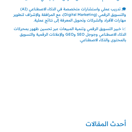
🎓 تدريب عملي واستشارات متخصصة في الذكاء الاصطناعي (AI)
والتسويق الرقمي (Digital Marketing)، مع المرافقة والإشراف لتطوير
مهارات الأفراد والشركات وتحويل المعرفة إلى نتائج عملية.
📈 خبير التسويق الرقمي وتنمية المبيعات عبر تحسين ظهور بمحركات
الذكاء الاصطناعي وجوجل SEO وGEO والإعلانات الرقمية والتسويق
بالمحتوى والذكاء الاصطناعي.
إتصل بي
المملكة العربية السعودية - جدة
حي السلامة – دوار رامي
00966550056163
تركيا – اسطنبول
حي ايس نيورت – مجمع FiTwore
00905362121313
أحدث المقالات