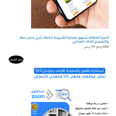
الدورة المكثفة تسويق وتجارة الكترونية شاملة شرح متجر سلة،
والتصميم بالذكاء الصناعي
500
ر.س
99
ر.س
السعر
السعر
منتج
سعر العرض
الأصلي
الحالي
هو:
هو:
مخفض
500 ر.س.
300 ر.س.