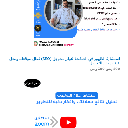
استشارة الظهور في الصفحة الأولى بجوجل (SEO) نحلل موقعك ومعل
UX ومعدل التحويل
500
ر.س
300
ر.س
السعر
السعر
منتج
سعر العرض
الأصلي
الحالي
هو:
هو:
مخفض
500 ر.س.
229 ر.س.