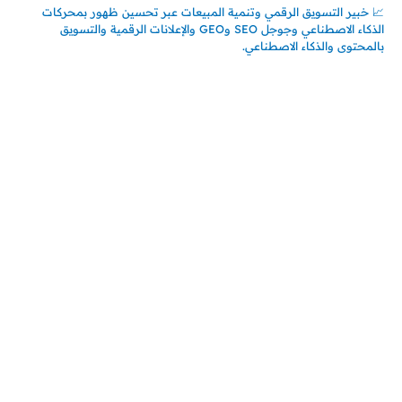
📈 خبير التسويق الرقمي وتنمية المبيعات عبر تحسين ظهور بمحركات
الذكاء الاصطناعي وجوجل SEO وGEO والإعلانات الرقمية والتسويق
بالمحتوى والذكاء الاصطناعي.
اتصل بنا
المملكة العربية السعودية
جدة – السعودية
حي السلامة – دوار رامي
00966550056163
تركيـــا (حاليا مقيم هنا)
تركيا – اسطنبول
حي ايس نيورت – مجمع FiTwore
00905362121313
أحدث المقالات