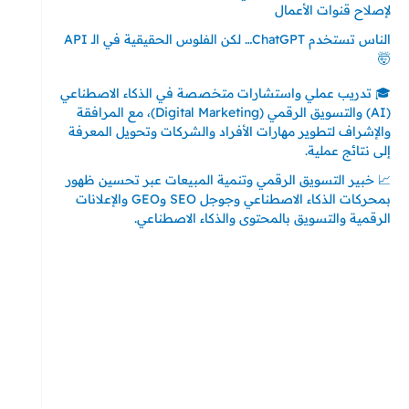
لإصلاح قنوات الأعمال
الناس تستخدم ChatGPT… لكن الفلوس الحقيقية في الـ API
🤯
🎓 تدريب عملي واستشارات متخصصة في الذكاء الاصطناعي
(AI) والتسويق الرقمي (Digital Marketing)، مع المرافقة
والإشراف لتطوير مهارات الأفراد والشركات وتحويل المعرفة
إلى نتائج عملية.
📈 خبير التسويق الرقمي وتنمية المبيعات عبر تحسين ظهور
بمحركات الذكاء الاصطناعي وجوجل SEO وGEO والإعلانات
الرقمية والتسويق بالمحتوى والذكاء الاصطناعي.
إتصل بي
المملكة العربية السعودية - جدة
حي السلامة – دوار رامي
00966550056163
تركيا – اسطنبول