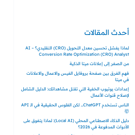
حي ايس نيورت – مجمع FiTwore
00905362121313
أحدث المقالات
لماذا يفشل تحسين معدل التحويل (CRO) التقليدي؟ – AI
Conversion Rate Optimization (CRO) Analyst
من الصفر إلى إعلانات ميتا الذكية
فهم الفرق بين صفحة بروفايل الفيس والاعمال والاعلانات
في ميتا
إعدادات يوتيوب الخفية التي تقتل مشاهداتك: الدليل الشامل
لإصلاح قنوات الأعمال
الناس تستخدم ChatGPT… لكن الفلوس الحقيقية في الـ API
🤯
دليل الذكاء الاصطناعي المحلي (Local AI): لماذا يتفوق على
الأدوات المدفوعة في 2026؟