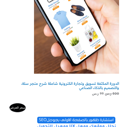
الدورة المكثفة تسويق وتجارة الكترونية شاملة شرح متجر سلة،
والتصميم بالذكاء الصناعي
500
ر.س
99
ر.س
السعر
السعر
منتج
سعر العرض
الأصلي
الحالي
هو:
هو:
مخفض
500 ر.س.
300 ر.س.