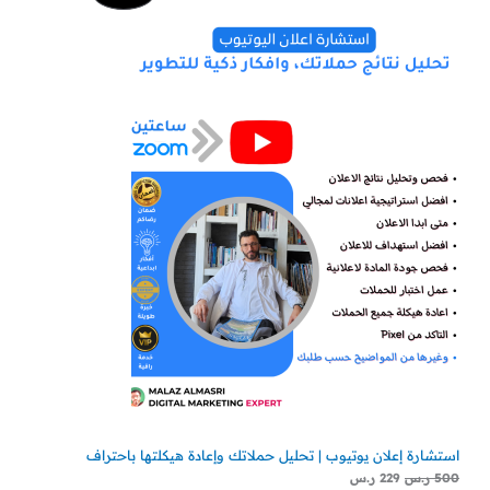
الأصلي
الحالي
هو:
هو:
مخفض
500 ر.س.
229 ر.س.
استشارة إعلان يوتيوب | تحليل حملاتك وإعادة هيكلتها باحتراف
500
ر.س
229
ر.س