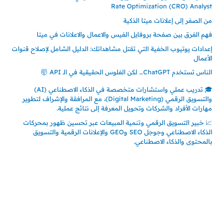
Rate Optimization (CRO) Analyst
من الصفر إلى إعلانات ميتا الذكية
فهم الفرق بين صفحة بروفايل الفيس والاعمال والاعلانات في ميتا
إعدادات يوتيوب الخفية التي تقتل مشاهداتك: الدليل الشامل لإصلاح قنوات
الأعمال
الناس تستخدم ChatGPT… لكن الفلوس الحقيقية في الـ API 🤯
🎓 تدريب عملي واستشارات متخصصة في الذكاء الاصطناعي (AI)
والتسويق الرقمي (Digital Marketing)، مع المرافقة والإشراف لتطوير
مهارات الأفراد والشركات وتحويل المعرفة إلى نتائج عملية.
📈 خبير التسويق الرقمي وتنمية المبيعات عبر تحسين ظهور بمحركات
الذكاء الاصطناعي وجوجل SEO وGEO والإعلانات الرقمية والتسويق
بالمحتوى والذكاء الاصطناعي.
إتصل بي
المملكة العربية السعودية - جدة
حي السلامة – دوار رامي
00966550056163