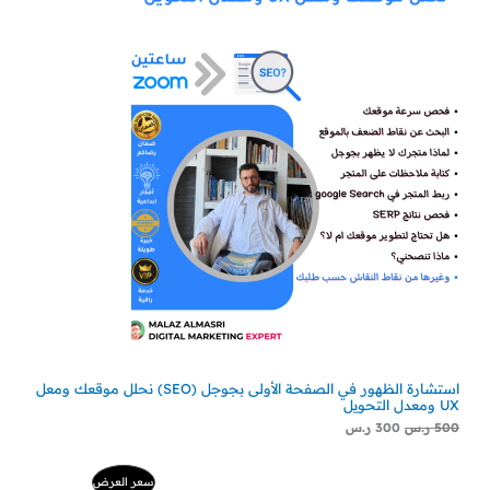
استشارة الظهور في الصفحة الأولى بجوجل (SEO) نحلل موقعك ومعل
UX ومعدل التحويل
500
ر.س
300
ر.س
السعر
السعر
منتج
سعر العرض