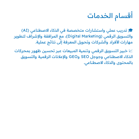
أقسام الخدمات
🎓 تدريب عملي واستشارات متخصصة في الذكاء الاصطناعي (AI)
والتسويق الرقمي (Digital Marketing)، مع المرافقة والإشراف لتطوير
مهارات الأفراد والشركات وتحويل المعرفة إلى نتائج عملية.
📈 خبير التسويق الرقمي وتنمية المبيعات عبر تحسين ظهور بمحركات
الذكاء الاصطناعي وجوجل SEO وGEO والإعلانات الرقمية والتسويق
بالمحتوى والذكاء الاصطناعي.
اتصل بنا
المملكة العربية السعودية
جدة – السعودية
حي السلامة – دوار رامي
00966550056163
تركيـــا (حاليا مقيم هنا)