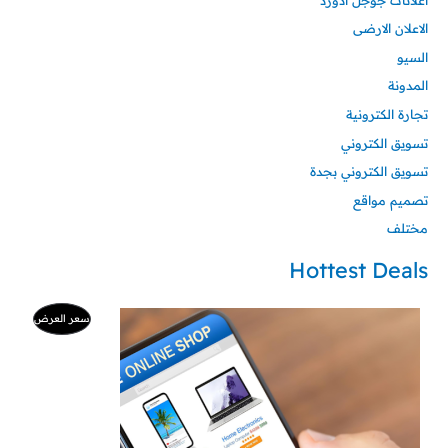
الاعلان الارضى
السيو
المدونة
تجارة الكترونية
تسويق الكتروني
تسويق الكتروني بجدة
تصميم مواقع
مختلف
Hottest Deals
السعر
السعر
منتج
سعر العرض
الأصلي
الحالي
هو:
هو:
مخفض
500 ر.س.
99 ر.س.