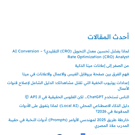
تركيا – اسطنبول
حي ايس نيورت – مجمع FiTwore
00905362121313
أحدث المقالات
لماذا يفشل تحسين معدل التحويل (CRO) التقليدي؟ – AI Conversion
Rate Optimization (CRO) Analyst
من الصفر إلى إعلانات ميتا الذكية
فهم الفرق بين صفحة بروفايل الفيس والاعمال والاعلانات في ميتا
إعدادات يوتيوب الخفية التي تقتل مشاهداتك: الدليل الشامل لإصلاح قنوات
الأعمال
الناس تستخدم ChatGPT… لكن الفلوس الحقيقية في الـ API 🤯
دليل الذكاء الاصطناعي المحلي (Local AI): لماذا يتفوق على الأدوات
المدفوعة في 2026؟
خارطة طريق 2025 لمهندسي الأوامر (Prompts): أدوات النخبة في حقيبة
المدرب ملاذ المصري