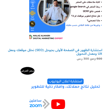
استشارة الظهور في الصفحة الأولى بجوجل (SEO) نحلل موقعك ومعل
UX ومعدل التحويل
500
ر.س
300
ر.س
السعر
السعر
منتج
سعر العرض
الأصلي
الحالي
هو:
هو:
مخفض
500 ر.س.
229 ر.س.