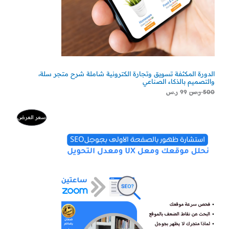
الدورة المكثفة تسويق وتجارة الكترونية شاملة شرح متجر سلة،
والتصميم بالذكاء الصناعي
500
ر.س
99
ر.س
السعر
السعر
منتج
سعر العرض
الأصلي
الحالي
هو:
هو:
مخفض
500 ر.س.
300 ر.س.