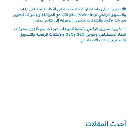
🎓 تدريب عملي واستشارات متخصصة في الذكاء الاصطناعي (AI)
والتسويق الرقمي (Digital Marketing)، مع المرافقة والإشراف لتطوير
مهارات الأفراد والشركات وتحويل المعرفة إلى نتائج عملية.
📈 خبير التسويق الرقمي وتنمية المبيعات عبر تحسين ظهور بمحركات
الذكاء الاصطناعي وجوجل SEO وGEO والإعلانات الرقمية والتسويق
بالمحتوى والذكاء الاصطناعي.
إتصل بي
المملكة العربية السعودية - جدة
حي السلامة – دوار رامي
00966550056163
تركيا – اسطنبول
حي ايس نيورت – مجمع FiTwore
00905362121313
أحدث المقالات