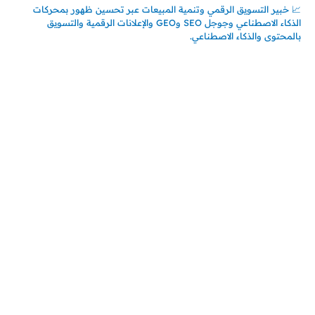
📈 خبير التسويق الرقمي وتنمية المبيعات عبر تحسين ظهور بمحركات
الذكاء الاصطناعي وجوجل SEO وGEO والإعلانات الرقمية والتسويق
بالمحتوى والذكاء الاصطناعي.
اتصل بنا
المملكة العربية السعودية
جدة – السعودية
حي السلامة – دوار رامي
00966550056163
تركيـــا (حاليا مقيم هنا)
تركيا – اسطنبول
حي ايس نيورت – مجمع FiTwore
00905362121313
أحدث المقالات